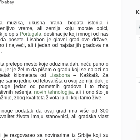
 Pixabay
K
a muzika, ukusna hrana, bogata istorija i
enljivo vreme, ali zemlja koju morate obići,
k je opis
Portugala
, destinacije koji mnogi od nas
 da posete. Lisabon je glavni grad ove države,
o i najveći, ali i jedan od najstarijih gradova na
u.
ista prelepo mesto koje oduzima dah, neću puno o
, jer je želim da pišem o gradu koji se nalazi na
esetak kilometara od
Lisabona
– Kaškaiš. Za
e samo jedno od letovališta u ovoj zemlji, dok je
ruge jedan od pametnih gradova i to zbog
ativnih rešenja,
novih tehnologija
, ali i ono što je
žnije, zbog kvaliteta života ljudi koji tamo žive.
noge podatak da ovaj grad ima više od 300
litet života imaju stanovnici, ali gradska vlast
 je razgovarao sa novinarima iz Srbije koji su