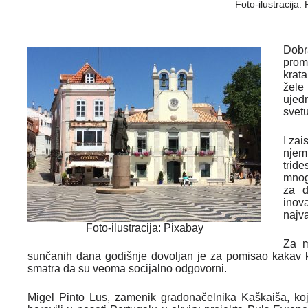
Foto-ilustracija:
Dobr
prom
krata
žele
ujedn
svet
I za
njemu
trid
mnog
za d
inov
najva
Foto-ilustracija: Pixabay
Za m
sunčanih dana godišnje dovoljan je za pomisao kakav kva
smatra da su veoma socijalno odgovorni.
Migel Pinto Lus, zamenik gradonačelnika Kaškaiša, koji