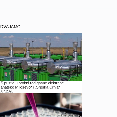
ZDVAJAMO
IS pustio u probni rad gasne elektrane
Banatsko Miloševo“ i „Srpska Crnja“
.07.2026