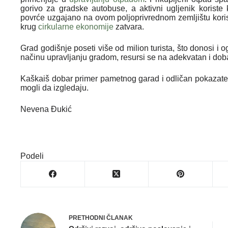
gorivo za gradske autobuse, a aktivni ugljenik koriste 
povrće uzgajano na ovom poljoprivrednom zemljištu koris
krug
cirkularne ekonomije
zatvara.
Grad godišnje poseti više od milion turista, što donosi i
načinu upravljanju gradom, resursi se na adekvatan i doba
Kaškaiš dobar primer pametnog garad i odličan pokazatelj
mogli da izgledaju.
Nevena Đukić
Podeli
PRETHODNI
ČLANAK