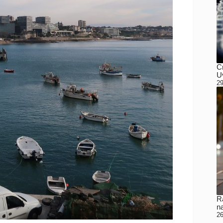
C
Uv
29
Ra
n
26