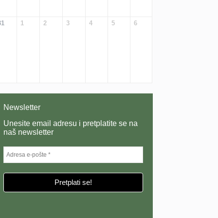
31
1
2
3
4
5
6
Newsletter
Unesite email adresu i pretplatite se na
naš newsletter