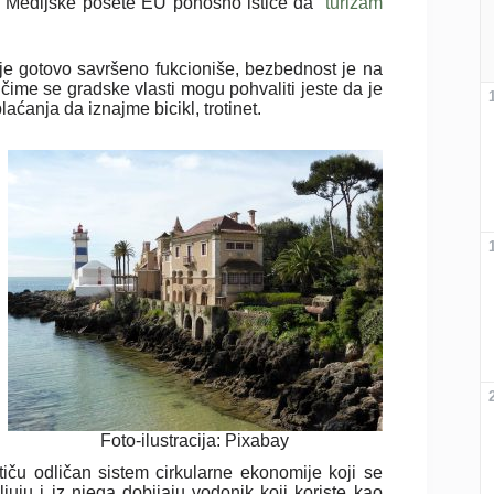
pe Medijske posete EU ponosno ističe da “
turizam
je gotovo savršeno fukcioniše, bezbednost je na
 čime se gradske vlasti mogu pohvaliti jeste da je
aćanja da iznajme bicikl, trotinet.
Foto-ilustracija: Pixabay
iču odličan sistem cirkularne ekonomije koji se
ljuju i iz njega dobijaju vodonik koji koriste kao