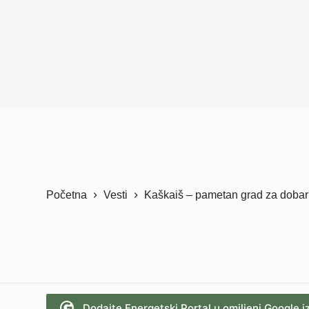
Početna
Vesti
Kaškaiš – pametan grad za dobar 
Dodajte Energetski Portal u omiljeni Google i