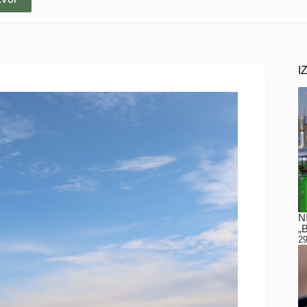
I
N
„
29