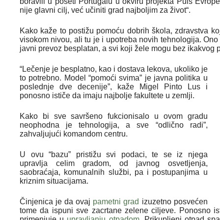
boravili u poseti Portugalu u okviru projekta Puls Evro
nije glavni cilj, već učiniti grad najboljim za život“.
Kako kaže to postižu pomoću dobrih škola, zdravstva ko
visokom nivou, ali tu je i upotreba novih tehnologija. Ono
javni prevoz besplatan, a svi koji žele mogu bez ikakvog pl
“Lečenje je besplatno, kao i dostava lekova, ukoliko je
to potrebno. Model “pomoći svima” je javna politika u
poslednje dve decenije”, kaže Migel Pinto Lus i
ponosno ističe da imaju najbolje fakultete u zemlji.
Kako bi sve savršeno fukcionisalo u ovom gradu
neophodna je tehnologija, a sve “odlično radi”,
zahvaljujući komandom centru.
U ovu “bazu” pristižu svi podaci, te se iz njega
upravlja celim gradom, od javnog osvetljenja,
saobraćaja, komunalnih službi, pa i postupanjima u
kriznim situacijama.
Činjenica je da ovaj
pametni grad
izuzetno posvećen
tome da ispuni sve zacrtane zelene ciljeve. Ponosno ist
primenjuje u
upravljanju otpadom
. Prikupljeni otpad spa