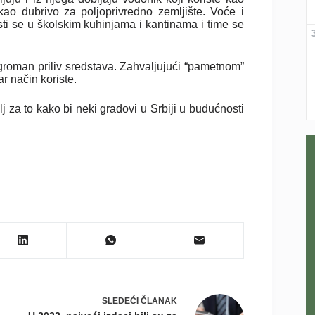
kao đubrivo za poljoprivredno zemljište. Voće i
ti se u školskim kuhinjama i kantinama i time se
 ogroman priliv sredstava. Zahvaljujući “pametnom”
r način koriste.
 za to kako bi neki gradovi u Srbiji u budućnosti
SLEDEĆI
ČLANAK