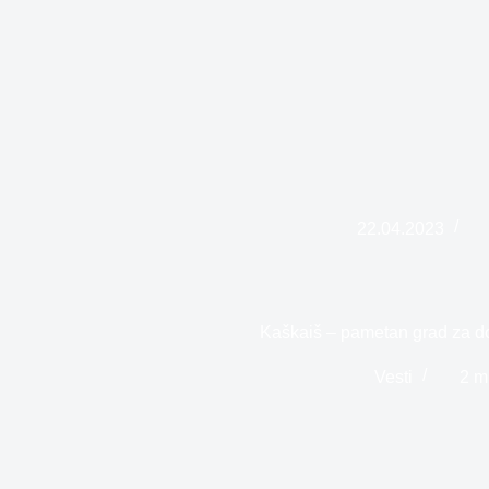
22.04.2023
Kaškaiš – pametan grad za do
Vesti
2 m