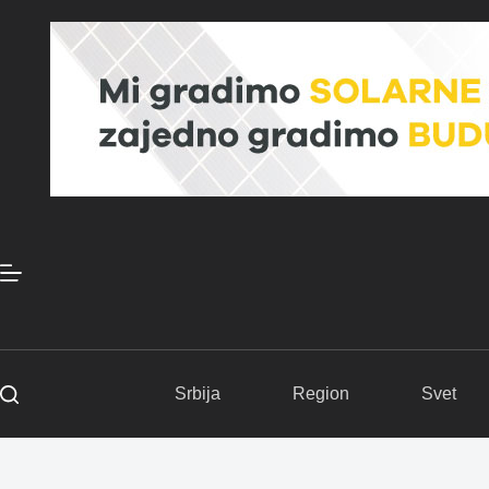
Skip
to
content
Srbija
Region
Svet