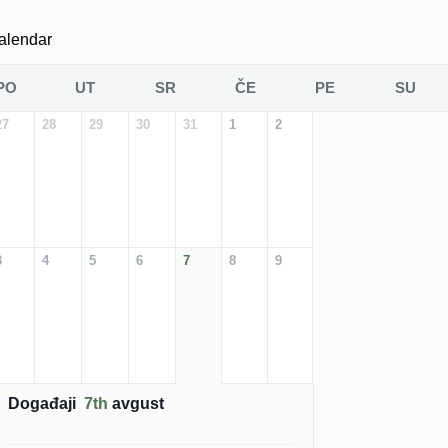
alendar
PO
UT
SR
ČE
PE
SU
27
28
29
30
31
1
2
3
4
5
6
7
8
9
Događaji
7th
avgust