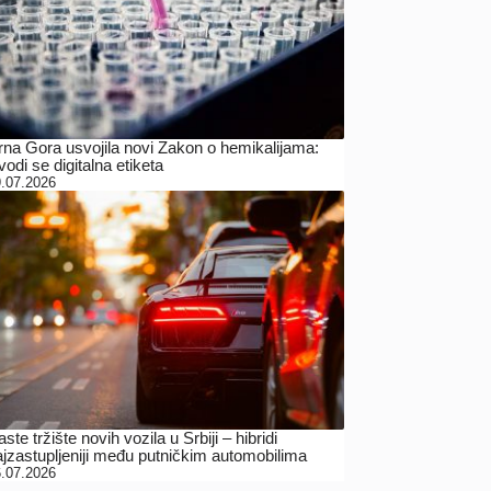
rna Gora usvojila novi Zakon o hemikalijama:
odi se digitalna etiketa
.07.2026
ste tržište novih vozila u Srbiji – hibridi
ajzastupljeniji među putničkim automobilima
.07.2026