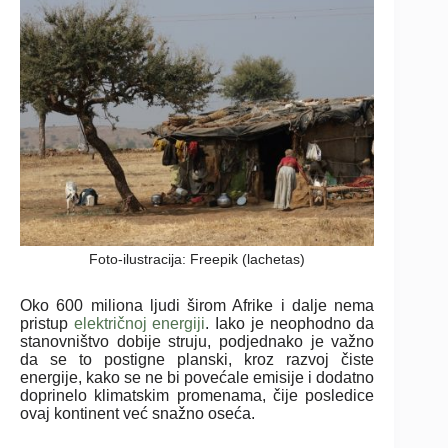
Foto-ilustracija: Freepik (lachetas)
Oko 600 miliona ljudi širom Afrike i dalje nema
pristup
električnoj energiji
. Iako je neophodno da
stanovništvo dobije struju, podjednako je važno
da se to postigne planski, kroz razvoj čiste
energije, kako se ne bi povećale emisije i dodatno
doprinelo klimatskim promenama, čije posledice
ovaj kontinent već snažno oseća.