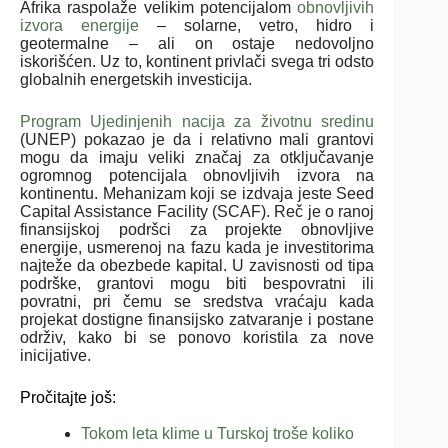
Afrika raspolaže velikim potencijalom
obnovljivih
izvora energije
– solarne, vetro, hidro i
geotermalne – ali on ostaje nedovoljno
iskorišćen. Uz to, kontinent privlači svega tri odsto
globalnih energetskih investicija.
Program Ujedinjenih nacija za životnu sredinu
(UNEP) pokazao je da i relativno mali grantovi
mogu da imaju veliki značaj za otključavanje
ogromnog potencijala obnovljivih izvora na
kontinentu. Mehanizam koji se izdvaja jeste Seed
Capital Assistance Facility (SCAF). Reč je o ranoj
finansijskoj podršci za projekte obnovljive
energije, usmerenoj na fazu kada je investitorima
najteže da obezbede kapital. U zavisnosti od tipa
podrške, grantovi mogu biti bespovratni ili
povratni, pri čemu se sredstva vraćaju kada
projekat dostigne finansijsko zatvaranje i postane
održiv, kako bi se ponovo koristila za nove
inicijative.
Pročitajte još:
Tokom leta klime u Turskoj troše koliko