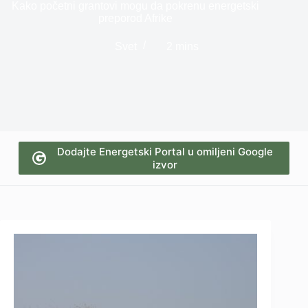
Kako početni grantovi mogu da pokrenu energetski
preporod Afrike
Svet
2 mins
Dodajte Energetski Portal u omiljeni Google
izvor