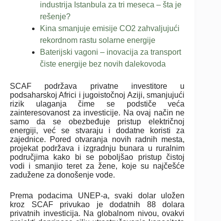
industrija Istanbula za tri meseca – šta je
rešenje?
Kina smanjuje emisije CO2 zahvaljujući
rekordnom rastu solarne energije
Baterijski vagoni – inovacija za transport
čiste energije bez novih dalekovoda
SCAF podržava privatne investitore u
podsaharskoj Africi i jugoistočnoj Aziji, smanjujući
rizik ulaganja čime se podstiče veća
zainteresovanost za investicije. Na ovaj način ne
samo da se obezbeđuje pristup električnoj
energiji, već se stvaraju i dodatne koristi za
zajednice. Pored otvaranja novih radnih mesta,
projekat podržava i izgradnju bunara u ruralnim
područjima kako bi se poboljšao pristup čistoj
vodi i smanjio teret za žene, koje su najčešće
zadužene za donošenje vode.
Prema podacima UNEP-a, svaki dolar uložen
kroz SCAF privukao je dodatnih 88 dolara
privatnih investicija. Na globalnom nivou, ovakvi