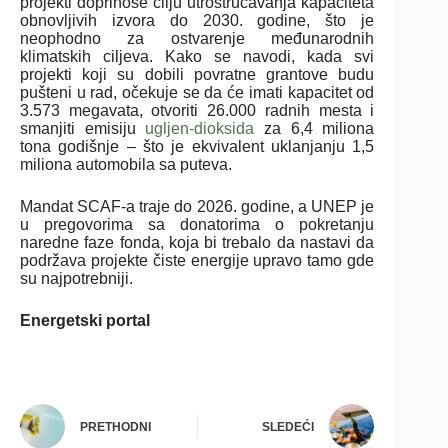
projekti doprinose cilju utrostručavanja kapaciteta
obnovljivih izvora do 2030. godine, što je
neophodno za ostvarenje međunarodnih
klimatskih ciljeva. Kako se navodi, kada svi
projekti koji su dobili povratne grantove budu
pušteni u rad, očekuje se da će imati kapacitet od
3.573 megavata, otvoriti 26.000 radnih mesta i
smanjiti emisiju
ugljen-dioksida
za 6,4 miliona
tona godišnje – što je ekvivalent uklanjanju 1,5
miliona automobila sa puteva.
Mandat SCAF-a traje do 2026. godine, a UNEP je
u pregovorima sa donatorima o pokretanju
naredne faze fonda, koja bi trebalo da nastavi da
podržava projekte čiste energije upravo tamo gde
su najpotrebniji.
Energetski portal
PRETHODNI
SLEDEĆI