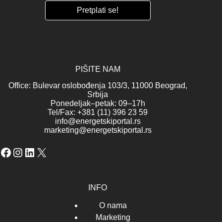
PIŠITE NAM
Office: Bulevar oslobođenja 103/3, 11000 Beograd,
Srbija
Ponedeljak–petak: 09–17h
Tel/Fax: +381 (11) 396 23 59
info@energetskiportal.rs
marketing@energetskiportal.rs
Facebook
Instagram
LinkedIn
X
INFO
O nama
Marketing