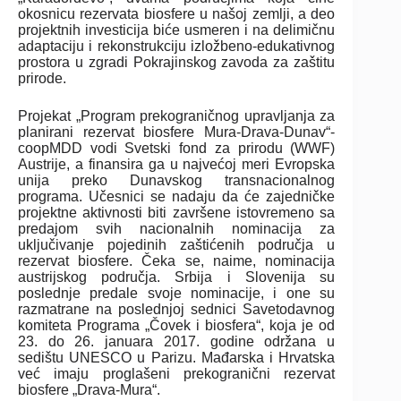
okosnicu rezervata biosfere u našoj zemlji, a deo
projektnih investicija biće usmeren i na delimičnu
adaptaciju i rekonstrukciju izložbeno-edukativnog
prostora u zgradi Pokrajinskog zavoda za zaštitu
prirode.
Projekat „Program prekograničnog upravljanja za
planirani rezervat biosfere Mura-Drava-Dunav“-
coopMDD vodi Svetski fond za prirodu (WWF)
Austrije, a finansira ga u najvećoj meri Evropska
unija preko Dunavskog transnacionalnog
programa. Učesnici se nadaju da će zajedničke
projektne aktivnosti biti završene istovremeno sa
predajom svih nacionalnih nominacija za
uključivanje pojedinih zaštićenih područja u
rezervat biosfere. Čeka se, naime, nominacija
austrijskog područja. Srbija i Slovenija su
poslednje predale svoje nominacije, i one su
razmatrane na poslednjoj sednici Savetodavnog
komiteta Programa „Čovek i biosfera“, koja je od
23. do 26. januara 2017. godine održana u
sedištu UNESCO u Parizu. Mađarska i Hrvatska
već imaju proglašeni prekogranični rezervat
biosfere „Drava-Mura“.