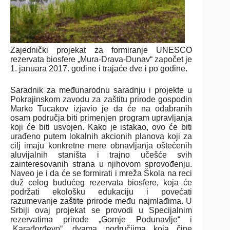
Zajednički projekat za formiranje UNESCO
rezervata biosfere „Mura-Drava-Dunav“ započet je
1. januara 2017. godine i trajaće dve i po godine.
Saradnik za međunarodnu saradnju i projekte u
Pokrajinskom zavodu za zaštitu prirode gospodin
Marko Tucakov izjavio je da će na odabranih
osam područja biti primenjen program upravljanja
koji će biti usvojen. Kako je istakao, ovo će biti
urađeno putem lokalnih akcionih planova koji za
cilj imaju konkretne mere obnavljanja oštećenih
aluvijalnih staništa i trajno učešće svih
zainteresovanih strana u njihovom sprovođenju.
Naveo je i da će se formirati i mreža Škola na reci
duž celog budućeg rezervata biosfere, koja će
podržati ekološku edukaciju i povećati
razumevanje zaštite prirode među najmlađima. U
Srbiji ovaj projekat se provodi u Specijalnim
rezervatima prirode „Gornje Podunavlje“ i
„Karađorđevo“, dvama područjima koja čine