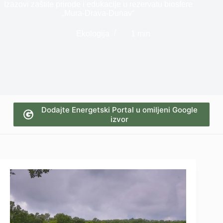
Izazovi zaštite prirode i edukacije u rezervatu biosfere
„Mura-Drava-Dunav“
Ekologija
1 min
Dodajte Energetski Portal u omiljeni Google
izvor