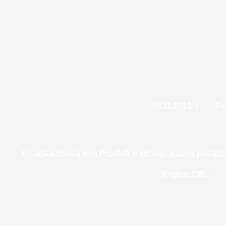
08.11.2013
Re
Hrvatska donela novi Pravilnik o sticanju statusa povlaš
Region
,
OIE