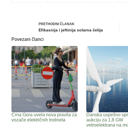
PRETHODNI
ČLANAK
Efikasnija i jeftinija solarna ćelija
Povezani članci
Crna Gora uvela nova pravila za
Danska uspešno spr
vozače električnih trotineta
aukciju za 1,8 GW
vetroelektrana na m