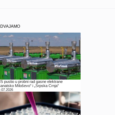
ZDVAJAMO
IS pustio u probni rad gasne elektrane
Banatsko Miloševo“ i „Srpska Crnja“
.07.2026