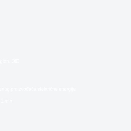
gion
,
OIE
ćenog proizvođača električne energije
1 min