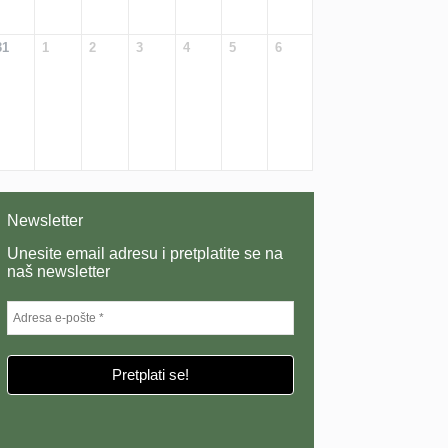
31
1
2
3
4
5
6
Newsletter
Unesite email adresu i pretplatite se na
naš newsletter