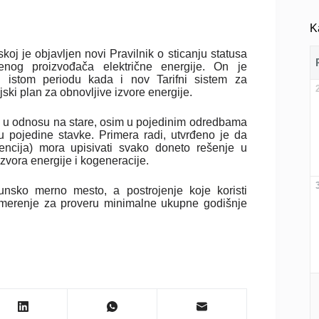
K
koj je objavljen novi Pravilnik o sticanju statusa
enog proizvođača električne energije. On je
 istom periodu kada i nov Tarifni sistem za
jski plan za obnovljive izvore energije.
o u odnosu na stare, osim u pojedinim odredbama
u pojedine stavke. Primera radi, utvrđeno je da
ncija) mora upisivati svako doneto rešenje u
izvora energije i kogeneracije.
unsko merno mesto, a postrojenje koje koristi
 merenje za proveru minimalne ukupne godišnje