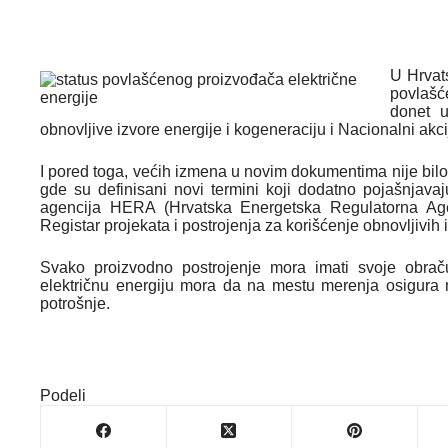
U Hrvats
povlašć
donet u
obnovljive izvore energije i kogeneraciju i Nacionalni akci
I pored toga, većih izmena u novim dokumentima nije bil
gde su definisani novi termini koji dodatno pojašnjavaj
agencija HERA (Hrvatska Energetska Regulatorna Age
Registar projekata i postrojenja za korišćenje obnovljivih 
Svako proizvodno postrojenje mora imati svoje obrač
električnu energiju mora da na mestu merenja osigura
potrošnje.
Podeli