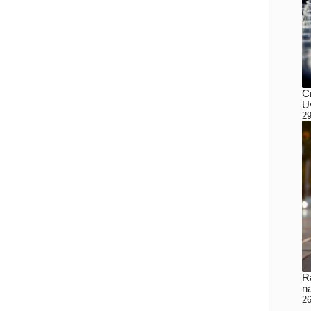
C
Uv
29
Ra
n
26