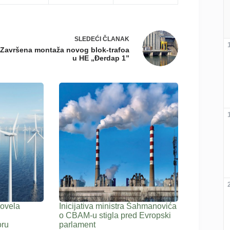
SLEDEĆI
ČLANAK
Završena montaža novog blok-trafoa
u HE „Đerdap 1”
ovela
Inicijativa ministra Šahmanovića
o CBAM-u stigla pred Evropski
oru
parlament