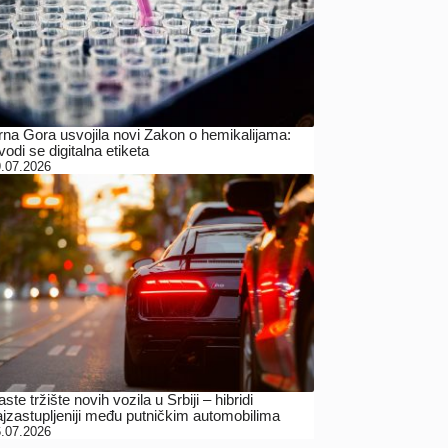
rna Gora usvojila novi Zakon o hemikalijama:
odi se digitalna etiketa
.07.2026
ste tržište novih vozila u Srbiji – hibridi
ajzastupljeniji među putničkim automobilima
.07.2026