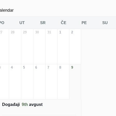
alendar
PO
UT
SR
ČE
PE
SU
27
28
29
30
31
1
2
3
4
5
6
7
8
9
Događaji
9th
avgust