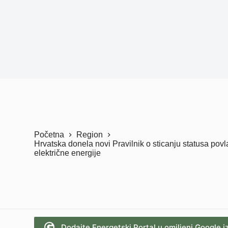
Početna
Region
Hrvatska donela novi Pravilnik o sticanju statusa po
električne energije
Dodajte Energetski Portal u omiljeni Google i