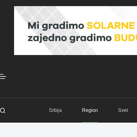
Skip
to
content
Srbija
Region
Svet