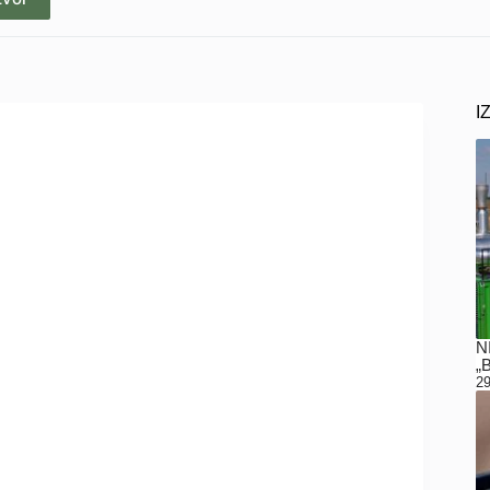
I
N
„
29