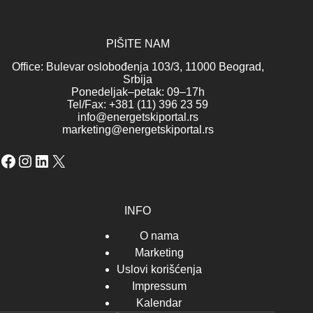
PIŠITE NAM
Office: Bulevar oslobođenja 103/3, 11000 Beograd,
Srbija
Ponedeljak–petak: 09–17h
Tel/Fax: +381 (11) 396 23 59
info@energetskiportal.rs
marketing@energetskiportal.rs
Facebook
Instagram
LinkedIn
X
INFO
O nama
Marketing
Uslovi korišćenja
Impressum
Kalendar