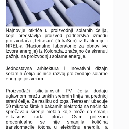
Najnovije otkriće u proizvodnji solarnih ćelija,
koje predstavlja proizvod partnerstva između
proizvođača „Tetrasan“ (TetraSun) iz Kalifornije i
NREL-a (Nacionalne laboratorije za obnovljive
izvore energije) iz Kolorada, značajno će skrenuti
pažnju na proizvodnju solarne energije.
Jednostavna arhitektura i inovativni dizajn
solarnih ćelija učiniće razvoj proizvodnje solarne
energije jos većim.
Proizvođači silicijumskih PV ćelija dodaju
uglavnom mrežu tankih srebrnih linija na prednjoj
strani ćelije. Za razliku od toga „Tetrasan“ ubacuje
50 mikrona širokih bakarnih elektroda na način da
sprečavaju širenje metala koje može da smanji
efikasnost rada ploča. Ovim potezom
procentualno se nije smanjila količina
transformacije fotona u električnu energiju, a