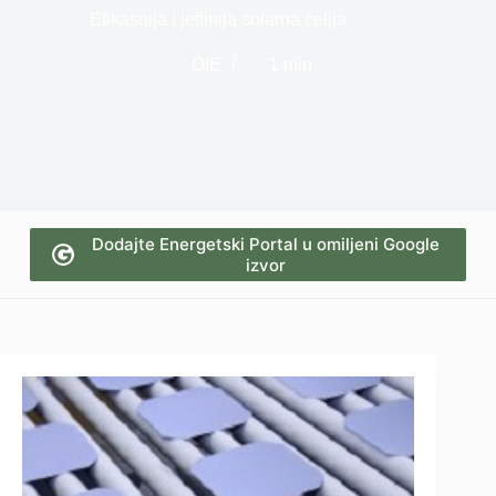
Efikasnija i jeftinija solarna ćelija
OIE
1 min
Dodajte Energetski Portal u omiljeni Google
izvor