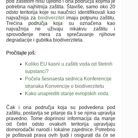
pod zaštitom nisu ujedno i ona područja kojima je
potrebna najhitnija zaštita. Štaviše, samo oko 20
odsto teritorija koje su naučnici identifikovali kao
najvažnija za
biodiverzitet
imaju potpunu zaštitu.
Trećina područja koja su označena kao
najvažnija ne uživaju nikakvu zaštitu i
sprovođenje mera za sprečavanje njihove
degradacije i gubitka biodiverziteta.
Pročitajte još:
Koliko EU kasni u zaštiti voda od štetnih
supstanci?
Počela šesnaesta sednica Konferencije
stranaka Konvencije o biodiverzitetu
Kako unaprediti stanje evropskih voda
Čak i ona područja koja su podvedena pod
zaštitu, postavlja se pitanje da li se njima upravlja
pravedno. Tome doprinosi informacija da manje
od četiri odsto ovakvih teritorija upravljaju
domorodački narodi i lokalne zajednice. Potrebno
je poštovati prava ovih ljudi i osigurati da će se