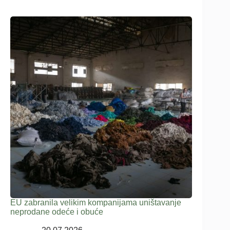
EU zabranila velikim kompanijama uništavanje
neprodane odeće i obuće