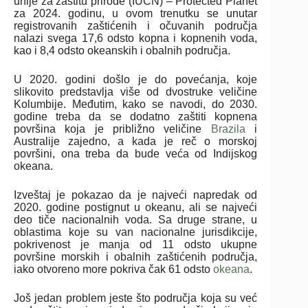
unije za zaštitu prirode (IUCN) – Protected Planet
za 2024. godinu, u ovom trenutku se unutar
registrovanih zaštićenih i očuvanih područja
nalazi svega 17,6 odsto kopna i kopnenih voda,
kao i 8,4 odsto okeanskih i obalnih područja.
U 2020. godini došlo je do povećanja, koje
slikovito predstavlja više od dvostruke veličine
Kolumbije. Međutim, kako se navodi, do 2030.
godine treba da se dodatno zaštiti kopnena
površina koja je približno veličine
Brazila
i
Australije zajedno, a kada je reč o morskoj
površini, ona treba da bude veća od Indijskog
okeana.
Izveštaj je pokazao da je najveći napredak od
2020. godine postignut u okeanu, ali se najveći
deo tiče nacionalnih voda. Sa druge strane, u
oblastima koje su van nacionalne jurisdikcije,
pokrivenost je manja od 11 odsto ukupne
površine morskih i obalnih zaštićenih područja,
iako otvoreno more pokriva čak 61 odsto
okeana
.
Još jedan problem jeste što područja koja su već