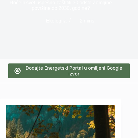
Hoće li svet uspešno zaštititi 30 odsto Zemljine
površine do 2030. godine?
Ekologija
2 mins
Dodajte Energetski Portal u omiljeni Google
izvor