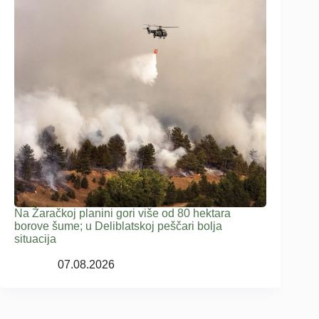
Na Žaračkoj planini gori više od 80 hektara
borove šume; u Deliblatskoj peščari bolja
situacija
07.08.2026