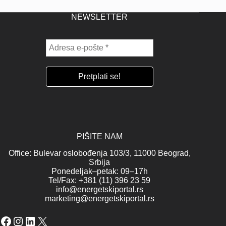
NEWSLETTER
PIŠITE NAM
Office: Bulevar oslobođenja 103/3, 11000 Beograd,
Srbija
Ponedeljak–petak: 09–17h
Tel/Fax: +381 (11) 396 23 59
info@energetskiportal.rs
marketing@energetskiportal.rs
Facebook
Instagram
LinkedIn
X