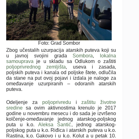
Foto: Grad Sombor
Zbog učestalih uzurpacija atarskih puteva koji su
u javnoj svojini grada
Sombora
,
lokalna
samouprava
je u skladu sa Odlukom o zaštiti
poljoprivrednog zemljišta
, useva i zasada,
poljskih puteva i kanala od poljske štete, odlučila
da stane na put ovoj pojavi i izdala je naloge za
omeđavanje uzurpiranih – odoranih atarskih
puteva.
Odeljenje za
poljoprivredu
i
zaštitu životne
sredine
sa ovim aktivnostima krenulo je 2017
godine u novembru mesecu i do sada je izvršeno
kolčenje-omeđavanje jednog atarskog-poljskog
puta u k.o.
Aleksa Šantić
, jednog atarskog-
poljskog puta u k.o. Riđica i atarskih puteva u k.o.
Rastina, k.o. Gakovo i u k.o. Kolut a u petak 10.