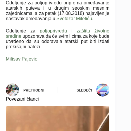
Odeljenje za poljoprivredu priprema omeđavanje
atarskih puteva i u drugim seoskim mesnim
zajednicama, a za petak (17.08.2018) najavljen je
nastavak omeđavanja u
Svetozar Miletiću
.
Odeljenje za
poljoprivredu
i
zaštitu životne
sredine
upozorava da će svim licima za koje bude
utvrđeno da su odoravala atarski put biti izdati
prekršajni nalozi.
Milisav Pajević
PRETHODNI
SLEDEĆI
Povezani članci