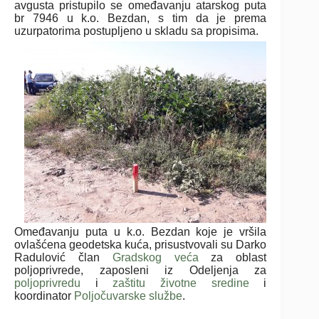
avgusta pristupilo se omeđavanju atarskog puta
br 7946 u k.o. Bezdan, s tim da je prema
uzurpatorima postupljeno u skladu sa propisima.
Omeđavanju puta u k.o. Bezdan koje je vršila
ovlašćena geodetska kuća, prisustvovali su Darko
Radulović član
Gradskog veća
za oblast
poljoprivrede, zaposleni iz Odeljenja za
poljoprivredu
i
zaštitu životne sredine
i
koordinator
Poljočuvarske službe
.