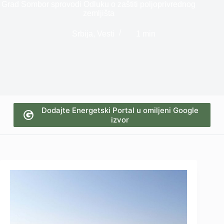
Grad Sombor sprovodi Odluku o zaštiti poljoprivrednog
zemljišta
Srbija
,
Vesti
1 min
Dodajte Energetski Portal u omiljeni Google
izvor