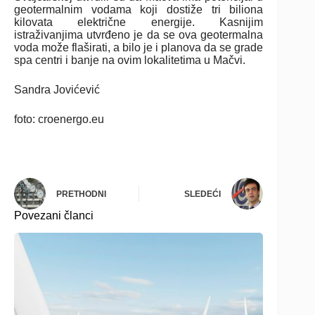
geotermalnim vodama koji dostiže tri biliona
kilovata električne energije. Kasnijim
istraživanjima utvrđeno je da se ova geotermalna
voda može flaširati, a bilo je i planova da se grade
spa centri i banje na ovim lokalitetima u Mačvi.
Sandra Jovićević
foto: croenergo.eu
PRETHODNI
SLEDEĆI
Povezani članci