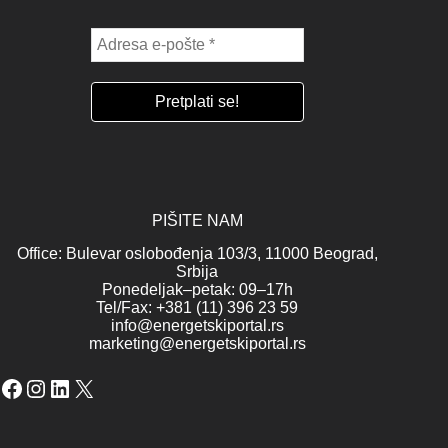
PIŠITE NAM
Office: Bulevar oslobođenja 103/3, 11000 Beograd,
Srbija
Ponedeljak–petak: 09–17h
Tel/Fax: +381 (11) 396 23 59
info@energetskiportal.rs
marketing@energetskiportal.rs
Facebook
Instagram
LinkedIn
X