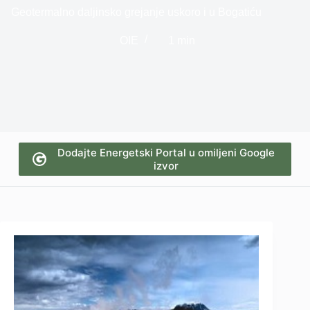
Geotermalno daljinsko grejanje uskoro i u Bogatiću
OIE
1 min
Dodajte Energetski Portal u omiljeni Google
izvor