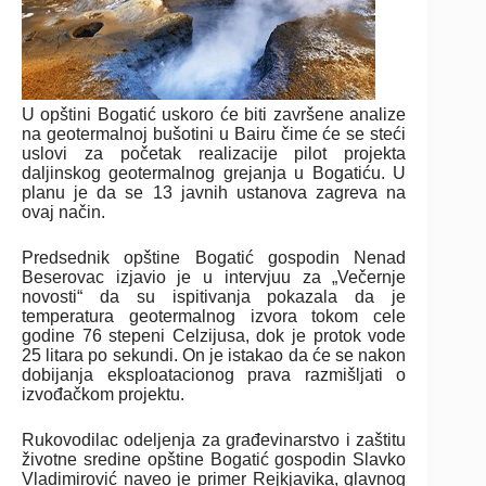
U opštini Bogatić uskoro će biti završene analize
na geotermalnoj bušotini u Bairu čime će se steći
uslovi za početak realizacije pilot projekta
daljinskog geotermalnog grejanja u Bogatiću. U
planu je da se 13 javnih ustanova zagreva na
ovaj način.
Predsednik opštine Bogatić gospodin Nenad
Beserovac izjavio je u intervjuu za „Večernje
novosti“ da su ispitivanja pokazala da je
temperatura geotermalnog izvora tokom cele
godine 76 stepeni Celzijusa, dok je protok vode
25 litara po sekundi. On je istakao da će se nakon
dobijanja eksploatacionog prava razmišljati o
izvođačkom projektu.
Rukovodilac odeljenja za građevinarstvo i zaštitu
životne sredine opštine Bogatić gospodin Slavko
Vladimirović naveo je primer Rejkjavika, glavnog