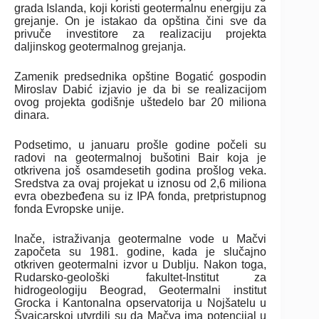
grada Islanda, koji koristi geotermalnu energiju za
grejanje. On je istakao da opština čini sve da
privuče investitore za realizaciju projekta
daljinskog geotermalnog grejanja.
Zamenik predsednika opštine Bogatić gospodin
Miroslav Dabić izjavio je da bi se realizacijom
ovog projekta godišnje uštedelo bar 20 miliona
dinara.
Podsetimo, u januaru prošle godine počeli su
radovi na geotermalnoj bušotini Bair koja je
otkrivena još osamdesetih godina prošlog veka.
Sredstva za ovaj projekat u iznosu od 2,6 miliona
evra obezbeđena su iz IPA fonda, pretpristupnog
fonda Evropske unije.
Inače, istraživanja geotermalne vode u Mačvi
započeta su 1981. godine, kada je slučajno
otkriven geotermalni izvor u Dublju. Nakon toga,
Rudarsko-geološki fakultet-Institut za
hidrogeologiju Beograd, Geotermalni institut
Grocka i Kantonalna opservatorija u Nojšatelu u
Švajcarskoj utvrdili su da Mačva ima potencijal u