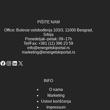
PIŠITE NAM
Office: Bulevar oslobođenja 103/3, 11000 Beograd,
Srbija
Ponedeljak–petak: 09–17h
Tel/Fax: +381 (11) 396 23 59
info@energetskiportal.rs
marketing@energetskiportal.rs
Facebook
Instagram
LinkedIn
X
INFO
O nama
Marketing
Uslovi korišćenja
Impressum