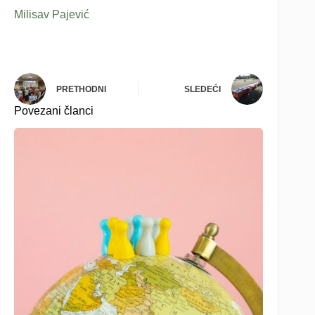
Milisav Pajević
PRETHODNI
SLEDEĆI
Povezani članci