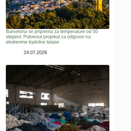
Barselona se priprema za temperature od 50
stepeni: Pokrenut projekat za odgovor na
ekstremne toplotne talase
24.07.2026