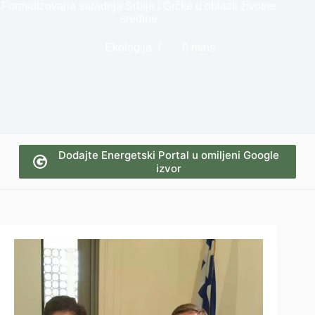
Formalizovana saradnja Srbije i Grčke u oblasti životne
sredine
Ekologija
0 mins
Dodajte Energetski Portal u omiljeni Google
izvor