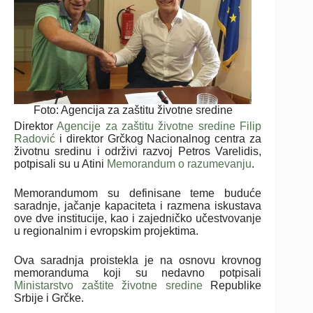
Foto: Agencija za zaštitu životne sredine
Direktor
Agencije za zaštitu životne sredine
Filip
Radović
i direktor Grčkog Nacionalnog centra za
životnu sredinu i održivi razvoj Petros Varelidis,
potpisali su u Atini
Memorandum o razumevanju
.
Memorandumom su definisane teme buduće
saradnje, jačanje kapaciteta i razmena iskustava
ove dve institucije, kao i zajedničko učestvovanje
u regionalnim i evropskim projektima.
Ova saradnja proistekla je na osnovu krovnog
memoranduma koji su nedavno potpisali
Ministarstvo zaštite životne sredine
Republike
Srbije i Grčke.