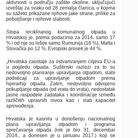
aktivnosti u području zaštite okoline, uključujući
izveštaj za svaku od 28 zemalja članica, u kojima
su sažeto prikazane njihove jake strane, prilike za
poboljšanje i njihove slabosti.
Stopa recikliranog komunalnog otpada u
Hrvatskoj je, prema podacima za 2014. samo 17
% i od nje su lošije samo Rumunija (16 %), Malta i
Slovačka po 12 %. Evropski prosek je 44 %.
„Hrvatska zaostaje za ostvarivanjem ciljeva EU-a
u pogledu otpada. Suštinski razlozi za to su
nedovoljno planiranje upravljanja otpadom, slabi
podsticaji za upravljanje otpadom prema
hijerarhiji otpada. Zatim, nedovoljno odvojeno
prikupljanje otpada (od vrata do vrata), nedostatak
jasne raspodele zadataka i koordinacije između
različitih upravnih nivoa kao i slab kapacitet
sprovođenja.
Hrvatska je kasnila u donošenju nacionalnog
plana upravljanja otpadom i programa
sprečavanja otpada (rok je bio 31. decembar
2014., a donesen je u januaru 2017.) koji se