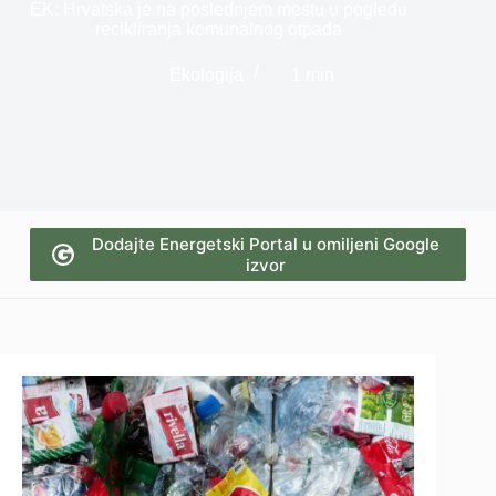
EK: Hrvatska je na poslednjem mestu u pogledu
recikliranja komunalnog otpada
Ekologija
1 min
Dodajte Energetski Portal u omiljeni Google
izvor