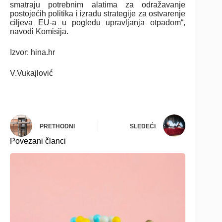
smatraju potrebnim alatima za odražavanje
postojećih politika i izradu strategije za ostvarenje
ciljeva EU-a u pogledu upravljanja otpadom“,
navodi Komisija.
Izvor: hina.hr
V.Vukajlović
PRETHODNI
SLEDEĆI
Povezani članci