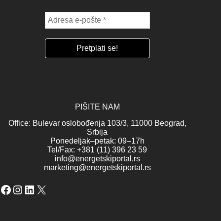
PIŠITE NAM
Office: Bulevar oslobođenja 103/3, 11000 Beograd,
Srbija
Ponedeljak–petak: 09–17h
Tel/Fax: +381 (11) 396 23 59
info@energetskiportal.rs
marketing@energetskiportal.rs
Facebook
Instagram
LinkedIn
X