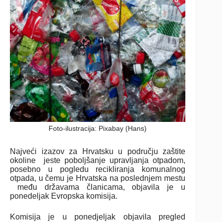
Foto-ilustracija: Pixabay (Hans)
Najveći izazov za Hrvatsku u području zaštite
okoline jeste poboljšanje upravljanja otpadom,
posebno u pogledu recikliranja komunalnog
otpada, u čemu je Hrvatska na poslednjem mestu
među državama članicama, objavila je u
ponedeljak Evropska komisija.
Komisija je u ponedjeljak objavila pregled