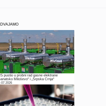
ZDVAJAMO
IS pustio u probni rad gasne elektrane
Banatsko Miloševo“ i „Srpska Crnja“
.07.2026