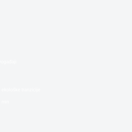
ogađaji
kološke tranzicije
 min