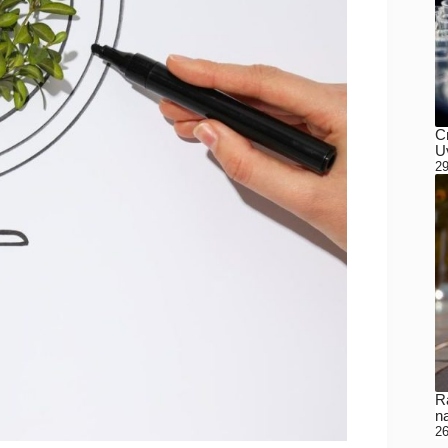
C
Uv
29
Ra
n
26