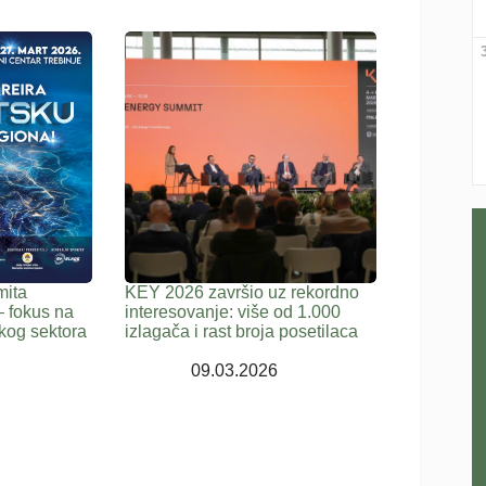
mita
KEY 2026 završio uz rekordno
– fokus na
interesovanje: više od 1.000
kog sektora
izlagača i rast broja posetilaca
09.03.2026