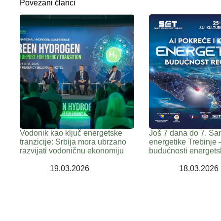
Povezani članci
Vodonik kao ključ energetske
Još 7 dana do 7. Sa
tranzicije: Srbija mora ubrzano
energetike Trebinje 
razvijati vodoničnu ekonomiju
budućnosti energets
19.03.2026
18.03.2026