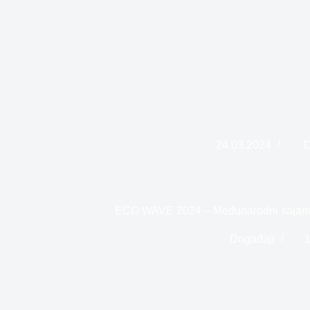
24.03.2024
D
ECO WAVE 2024 – Međunarodni sajam e
Događaji
1