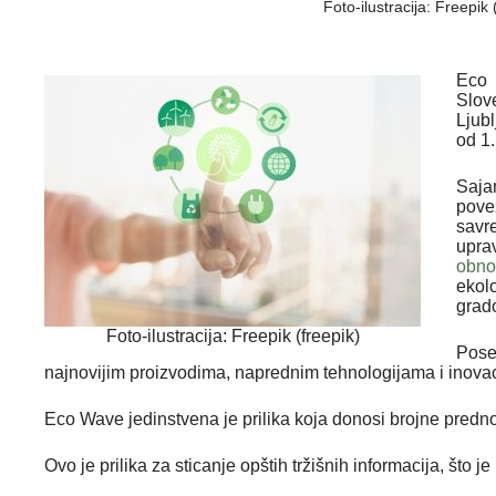
Foto-ilustracija: Freepi
Eco 
Slov
Ljub
od 1.
Saja
pov
savr
upra
obno
ekol
grado
Foto-ilustracija: Freepik (freepik)
Pose
najnovijim proizvodima, naprednim tehnologijama i inova
Eco Wave jedinstvena je prilika koja donosi brojne prednos
Ovo je prilika za sticanje opštih tržišnih informacija, što j