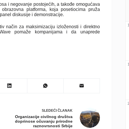
osa i negovanje postojećih, a takođe omogućava
i obrazovna platforma, koja posetiocima pruža
panel diskusije i demonstracije.
tiv način za maksimizaciju izloženosti i direktno
co Wave pomaže kompanijama i da unaprede
SLEDEĆI
ČLANAK
Organizacije civilnog društva
doprinose očuvanju prirodne
raznovrsnosti Srbije