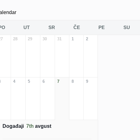
alendar
PO
UT
SR
ČE
PE
SU
27
28
29
30
31
1
2
3
4
5
6
7
8
9
Događaji
7th
avgust