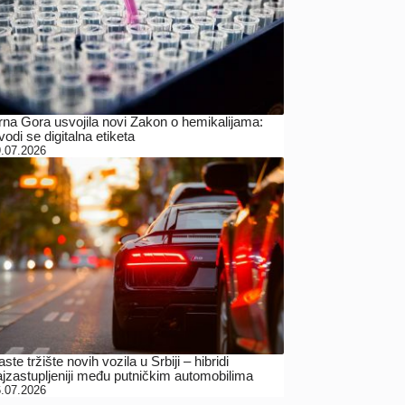
rna Gora usvojila novi Zakon o hemikalijama:
odi se digitalna etiketa
.07.2026
ste tržište novih vozila u Srbiji – hibridi
ajzastupljeniji među putničkim automobilima
.07.2026