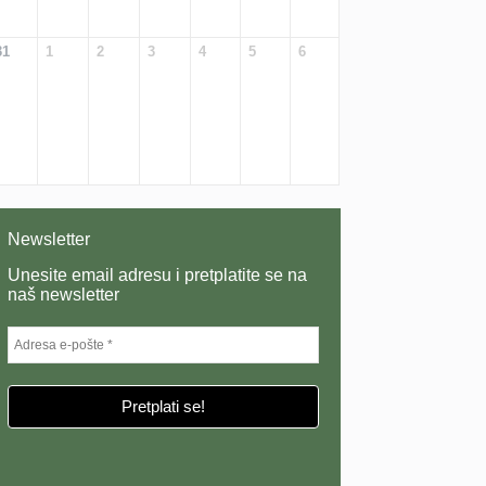
31
1
2
3
4
5
6
Newsletter
Unesite email adresu i pretplatite se na
naš newsletter