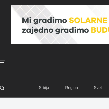
Skip
to
content
Srbija
Region
Svet