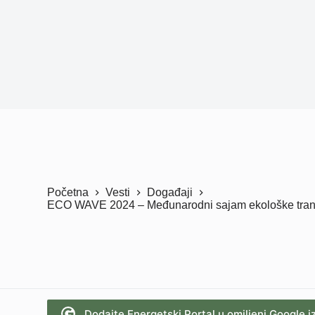
Početna
Vesti
Događaji
ECO WAVE 2024 – Međunarodni sajam ekološke tranz
Dodajte Energetski Portal u omiljeni Google i