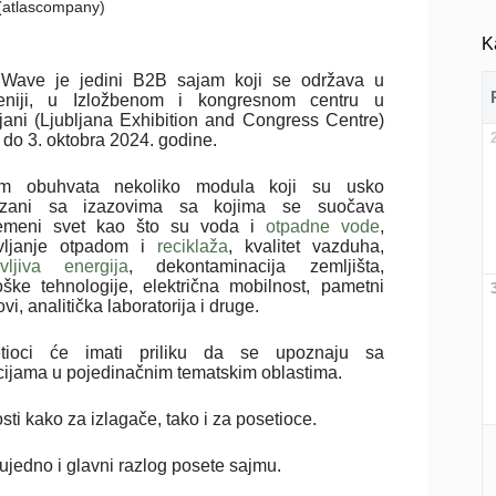
k (atlascompany)
K
Wave je jedini B2B sajam koji se održava u
eniji, u Izložbenom i kongresnom centru u
ljani (Ljubljana Exhibition and Congress Centre)
 do 3. oktobra 2024. godine.
m obuhvata nekoliko modula koji su usko
ezani sa izazovima sa kojima se suočava
emeni svet kao što su voda i
otpadne vode
,
vljanje otpadom i
reciklaža
, kvalitet vazduha,
vljiva energija
, dekontaminacija zemljišta,
oške tehnologije, električna mobilnost, pametni
vi, analitička laboratorija i druge.
tioci će imati priliku da se upoznaju sa
cijama u pojedinačnim tematskim oblastima.
ti kako za izlagače, tako i za posetioce.
e ujedno i glavni razlog posete sajmu.