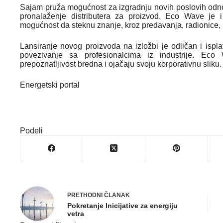
Sajam pruža mogućnost za izgradnju novih poslovih odn
pronalaženje distributera za proizvod. Eco Wave je 
mogućnost da steknu znanje, kroz predavanja, radionice, 
Lansiranje novog proizvoda na izložbi je odličan i ispla
povezivanje sa profesionalcima iz industrije. E
prepoznatljivost bredna i ojačaju svoju korporativnu sliku.
Energetski portal
Podeli
PRETHODNI
ČLANAK
Pokretanje Inicijative za energiju
vetra