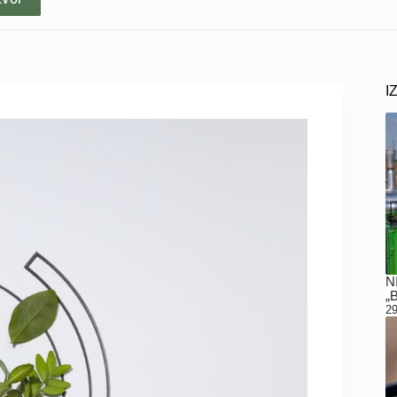
I
N
„
29