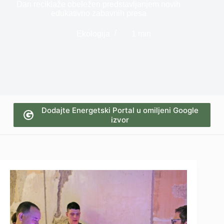
Dan reciklaže obeležen predstavljanjem novih
edukativno zabavnih presa
Ekologija
1 min
Dodajte Energetski Portal u omiljeni Google
izvor