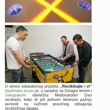
U okviru edukativnog projekta
„Reciklirajte i vi“
Apatinska pivara
je, u saradnji sa Solagro timom i
Sekopakom
obeležila Međunarodni Dan
reciklaže, kako bi još jednom skrenula pažnju
javnosti na važnost pravilnog odlaganja
reciklažnog otpada.