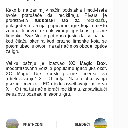
Kako bi na zanimljiv način podstakla i motivisala
svoje potrošače da recikliraju, Pivara je
predstavila
fudbalski sto za
reciklažu
,
prilagođenu verzija popularne igre koja umesto
žetona ili novčića za aktiviranje igre koristi prazne
limenke. Sve što je potrebno jeste da se na bar
kod čitaču skenira kod prazne limenke koja se
potom ubaci u otvor i na taj način oslobode loptice
za igru.
Veliku pažnju je izazvao
XO Magic Box,
modernizovana verzija popularne igrice „iks-oks“.
XO Magic Box koristi prazne limenke za
„obeležavanje“ X i O polja. Nakon ubacivanja
prazne limenke, LED diode osvetljavaju polje sa
X ili O i na taj način igrači recikliraju, zabavljajući
se uz ovu poznatu misaonu igru.
PRETHODNI
SLEDEĆI