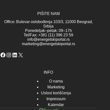
PIŠITE NAM
Office: Bulevar oslobođenja 103/3, 11000 Beograd,
Srbija
Ponedeljak–petak: 09–17h
Tel/Fax: +381 (11) 396 23 59
info@energetskiportal.rs
marketing@energetskiportal.rs
Facebook
Instagram
LinkedIn
X
INFO
O nama
Marketing
Uslovi korišćenja
Impressum
Kalendar