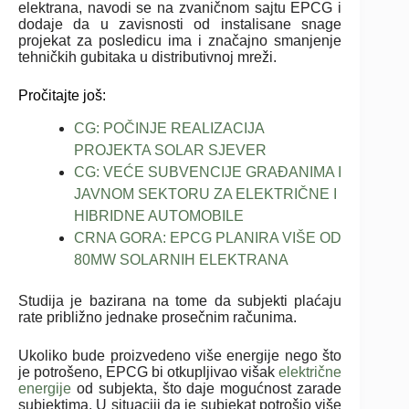
elektrana, navodi se na zvaničnom sajtu EPCG i
dodaje da u zavisnosti od instalisane snage
projekat za posledicu ima i značajno smanjenje
tehničkih gubitaka u distributivnoj mreži.
Pročitajte još:
CG: POČINJE REALIZACIJA
PROJEKTA SOLAR SJEVER
CG: VEĆE SUBVENCIJE GRAĐANIMA I
JAVNOM SEKTORU ZA ELEKTRIČNE I
HIBRIDNE AUTOMOBILE
CRNA GORA: EPCG PLANIRA VIŠE OD
80MW SOLARNIH ELEKTRANA
Studija je bazirana na tome da subjekti plaćaju
rate približno jednake prosečnim računima.
Ukoliko bude proizvedeno više energije nego što
je potrošeno, EPCG bi otkupljivao višak
električne
energije
od subjekta, što daje mogućnost zarade
subjektima. U situaciji da je subjekat potrošio više