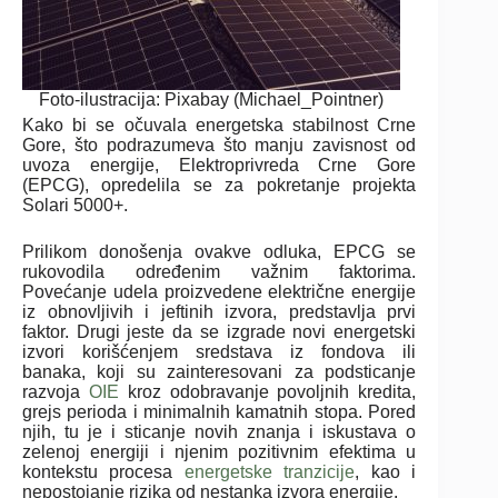
Foto-ilustracija: Pixabay (Michael_Pointner)
Kako bi se očuvala energetska stabilnost Crne
Gore, što podrazumeva što manju zavisnost od
uvoza energije, Elektroprivreda Crne Gore
(EPCG), opredelila se za pokretanje projekta
Solari 5000+.
Prilikom donošenja ovakve odluka, EPCG se
rukovodila određenim važnim faktorima.
Povećanje udela proizvedene električne energije
iz obnovljivih i jeftinih izvora, predstavlja prvi
faktor. Drugi jeste da se izgrade novi energetski
izvori korišćenjem sredstava iz fondova ili
banaka, koji su zainteresovani za podsticanje
razvoja
OIE
kroz odobravanje povoljnih kredita,
grejs perioda i minimalnih kamatnih stopa. Pored
njih, tu je i sticanje novih znanja i iskustava o
zelenoj energiji i njenim pozitivnim efektima u
kontekstu procesa
energetske tranzicije
, kao i
nepostojanje rizika od nestanka izvora energije.