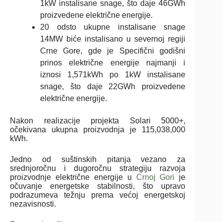
1kW instalisane snage, što daje 46GWh
proizvedene električne energije.
20 odsto ukupne instalisane snage
14MW biće instalisano u severnoj regiji
Crne Gore, gde je Specifični godišni
prinos električne energije najmanji i
iznosi 1,571kWh po 1kW instalisane
snage, što daje 22GWh proizvedene
električne energije.
Nakon realizacije projekta Solari 5000+,
očekivana ukupna proizvodnja je 115,038,000
kWh.
Jedno od suštinskih pitanja vezano za
srednjoročnu i dugoročnu strategiju razvoja
proizvodnje električne energije u
Crnoj Gori
je
očuvanje energetske stabilnosti, što upravo
podrazumeva težnju prema većoj energetskoj
nezavisnosti.