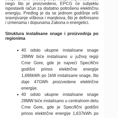
nego što je proizvedeno, EPCG će subjektu
ispostaviti račun za dodatno potrošenu električnu
energiju. Predlog je da se jednom godišnje vrši
sravnjivanje viškova i manjkova, što je definisano
i izmenama i dopunama Zakona o energetici.
Struktura instalisane snage i proizvodnja po
regionima
40 odsto ukupne instalisane snage
28MW biće instalisano u južnoj regiji
Crne Gore, gde je najveći Specifični
godišni prinos električne energije
1,686kWh po 1kW instalisane snage, što
daje 47GWh proizvedene električne
energije.
40 odsto ukupne instalisane snage
28MW biće instalisano u centralnom delu
Crne Gore, gde je Specifični godišni
prinos električne energije 1,637kWh po