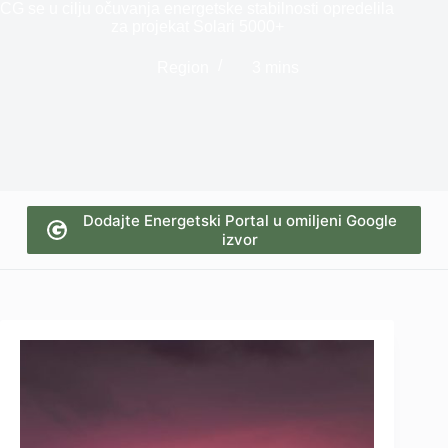
CG se u cilju očuvanja energetske stabilnosti opredelila
za projekat Solari 5000+
Region
3 mins
Dodajte Energetski Portal u omiljeni Google
izvor