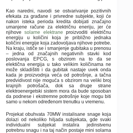
Kao naredni, navodi se ostvarivanje pozitivnih
efekata za građane i privredne subjekte, koji će
nakon isteka perioda kredita dobijati značajno
umanjene račune za električnu eneriju, jer će
njihove
solarne elektrane
proizvoditi električnu
energiju u količini koja je približno jednaka
količini energije koja zadovoljava njihove potrebe.
Na kraju, ističe se i smanjenje gubitaka u prenosu
– jedna od značajnih negativnih stavki kod
poslovanja EPCG, s obzirom na to da se
elektična energija u tako velikim količinama ne
može skladištiti i da gubitak nastaje uvek onda
kada je proizvodnja veća od potrošnje, a tačna
predvidivost nije moguća s obzirom na veliki broj
krajnjih potrošača, dok sa druge strane
elektroenergetski sistem mora da bude sposoban
da podnese i ekstremne potrošnje koje mogu biti
samo u nekom određenom trenutku u vremenu.
Projekat obuhvata 70MW instalisane snage koja
dolazi od nekoliko hiljada subjekata, gde svaki
individualni subjekat instalira jedinstvenu
potrebnu snagu i na taj način postaje mini solarna