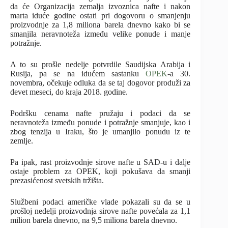
da će Organizacija zemalja izvoznica nafte i nakon
marta iduće godine ostati pri dogovoru o smanjenju
proizvodnje za 1,8 miliona barela dnevno kako bi se
smanjila neravnoteža između velike ponude i manje
potražnje.
A to su prošle nedelje potvrdile Saudijska Arabija i
Rusija, pa se na idućem sastanku
OPEK
-a 30.
novembra, očekuje odluka da se taj dogovor produži za
devet meseci, do kraja 2018. godine.
Podršku cenama nafte pružaju i podaci da se
neravnoteža između ponude i potražnje smanjuje, kao i
zbog tenzija u Iraku, što je umanjilo ponudu iz te
zemlje.
Pa ipak, rast proizvodnje sirove nafte u SAD-u i dalje
ostaje problem za OPEK, koji pokušava da smanji
prezasićenost svetskih tržišta.
Službeni podaci američke vlade pokazali su da se u
prošloj nedelji proizvodnja sirove nafte povećala za 1,1
milion barela dnevno, na 9,5 miliona barela dnevno.