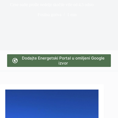
Cene nafte prošle nedelje skočile više od 4,5 odsto
Fosilna goriva
1 min
Dodajte Energetski Portal u omiljeni Google
izvor