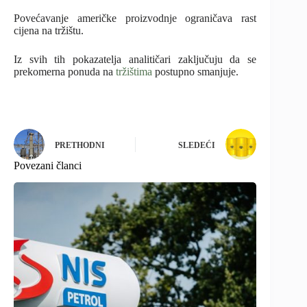
Povećavanje američke proizvodnje ograničava rast
cijena na tržištu.
Iz svih tih pokazatelja analitičari zaključuju da se
prekomerna ponuda na
tržištima
postupno smanjuje.
PRETHODNI
SLEDEĆI
Povezani članci