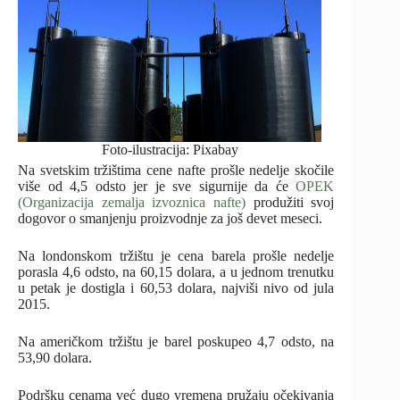
Foto-ilustracija: Pixabay
Na svetskim tržištima cene nafte prošle nedelje skočile
više od 4,5 odsto jer je sve sigurnije da će
OPEK
(Organizacija zemalja izvoznica nafte)
produžiti svoj
dogovor o smanjenju proizvodnje za još devet meseci.
Na londonskom tržištu je cena barela prošle nedelje
porasla 4,6 odsto, na 60,15 dolara, a u jednom trenutku
u petak je dostigla i 60,53 dolara, najviši nivo od jula
2015.
Na američkom tržištu je barel poskupeo 4,7 odsto, na
53,90 dolara.
Podršku cenama već dugo vremena pružaju očekivanja