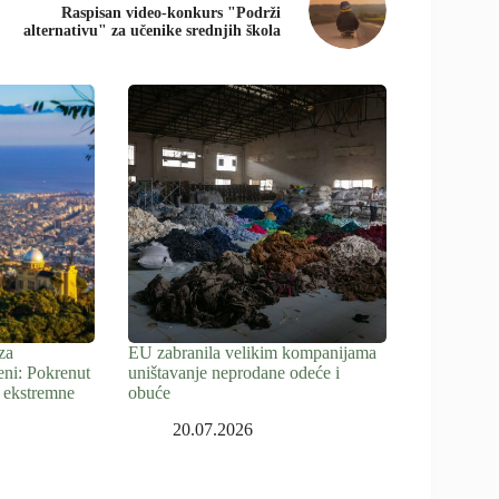
Raspisan video-konkurs "Podrži
alternativu" za učenike srednjih škola
za
EU zabranila velikim kompanijama
eni: Pokrenut
uništavanje neprodane odeće i
 ekstremne
obuće
20.07.2026