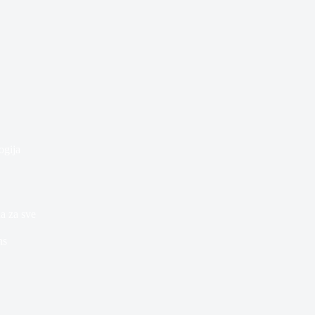
ogija
a za sve
ns