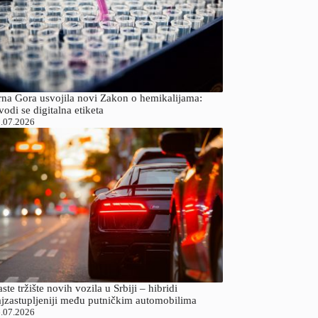
rna Gora usvojila novi Zakon o hemikalijama:
odi se digitalna etiketa
.07.2026
ste tržište novih vozila u Srbiji – hibridi
ajzastupljeniji među putničkim automobilima
.07.2026