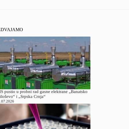
ZDVAJAMO
S pustio u probni rad gasne elektrane „Banatsko
iloševo“ i „Srpska Crnja“
.07.2026