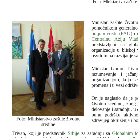
Foto: Ministarstvo zaštite
Ministar zaštite život
pomoćnikom generalno
poljoprivredu (FAO)
i 
Centralnu Aziju
Vla
predstavljeni su glo
organizacije u bliskoj
osvrtom na razvijanje sa
Ministar Goran Triva
razumevanje i jača
organizacijom, koja s
promena i u vezi održiv
On je naglasio da je
p
životnu sredinu, zbog 
delovanje i saradnju, u 
punu podršku aktivno
Foto: Ministarstvo zaštite životne
zdravijeg okruženja i b
sredine
Trivan, koji je predstavnik
Srbije
za saradnju sa
Globalnim f