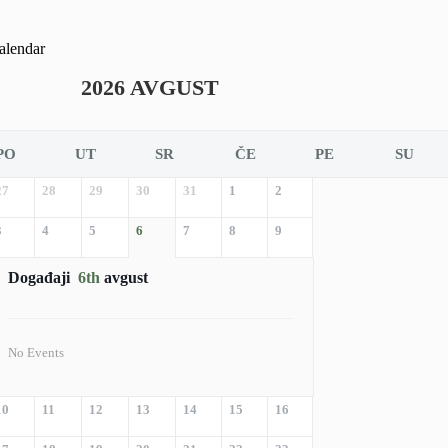
alendar
2026 AVGUST
PO
UT
SR
ČE
PE
SU
27
28
29
30
31
1
2
3
4
5
6
7
8
9
Događaji
6th
avgust
No Events
10
11
12
13
14
15
16