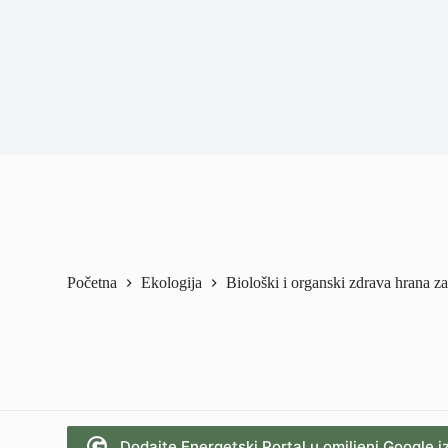
Početna
Ekologija
Biološki i organski zdrava hrana za
Dodajte Energetski Portal u omiljeni Google i