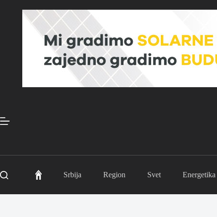
Skip
to
content
Srbija
Region
Svet
Energetika