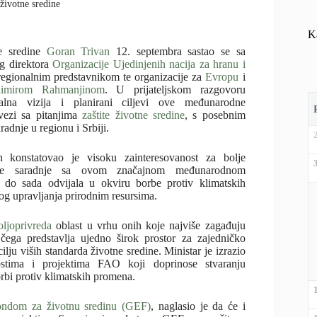
 životne sredine
K
ne sredine
Goran Trivan
12. septembra sastao se sa
g direktora
Organizacije Ujedinjenih nacija za hranu i
regionalnim predstavnikom te organizacije za
Evropu
i
dimirom Rahmanjinom
. U prijateljskom razgovoru
balna vizija i planirani ciljevi ove međunarodne
 vezi sa pitanjima
zaštite životne sredine
, s posebnim
radnje u regionu i Srbiji.
n konstatovao je visoku zainteresovanost za bolje
nje saradnje sa ovom značajnom međunarodnom
e do sada odvijala u okviru borbe protiv klimatskih
og upravljanja prirodnim resursima.
oljoprivreda
oblast u vrhu onih koje najviše zagađuju
čega predstavlja ujedno širok prostor za zajedničko
cilju viših standarda životne sredine. Ministar je izrazio
stima i projektima FAO koji doprinose stvaranju
orbi protiv klimatskih promena.
ondom za životnu sredinu (GEF)
, naglasio je da će i