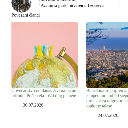
"Avantura park" otvoren u Leskovcu
Povezani članci
Čovečanstvo od danas živi na račun
Barselona se priprema 
prirode: Počeo ekološki dug planete
temperature od 50 step
projekat za odgovor na
30.07.2026
toplotne talase
24.07.2026