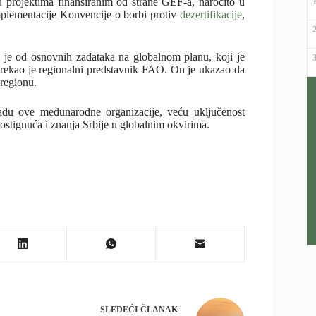
 projektima finansiranim od strane GEF-a, naročito u
plementacije Konvencije o borbi protiv
dezertifikacije
,
n je od osnovnih zadataka na globalnom planu, koji je
rekao je regionalni predstavnik FAO. On je ukazao da
 regionu.
adu ove međunarodne organizacije, veću uključenost
ostignuća i znanja Srbije u globalnim okvirima.
SLEDEĆI
ČLANAK