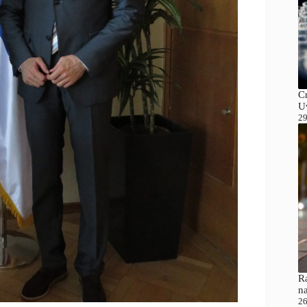
C
Uv
29
Ra
n
26