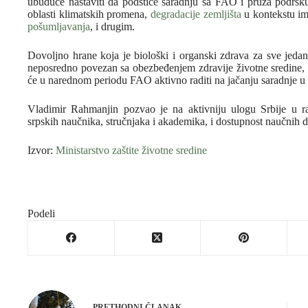
ubuduće nastaviti da podstiče saradnju sa FAO i pruža podršku
oblasti klimatskih promena,
degradacije zemljišta
u kontekstu im
pošumljavanja
, i drugim.
Dovoljno hrane koja je biološki i organski zdrava za sve jeda
neposredno povezan sa obezbeđenjem zdravije životne sredine, 
će u narednom periodu FAO aktivno raditi na jačanju saradnje u
Vladimir Rahmanjin pozvao je na aktivniju ulogu Srbije u r
srpskih naučnika, stručnjaka i akademika, i dostupnost naučnih d
Izvor:
Ministarstvo zaštite životne sredine
Podeli
PRETHODNI
ČLANAK