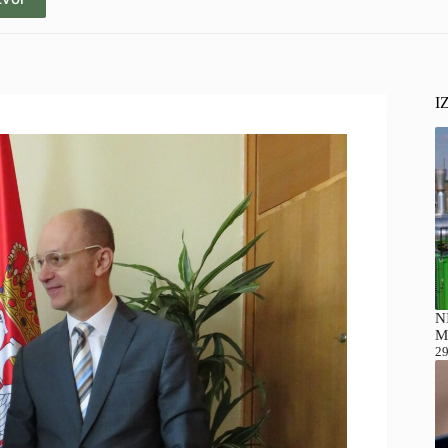
I
NI
M
29