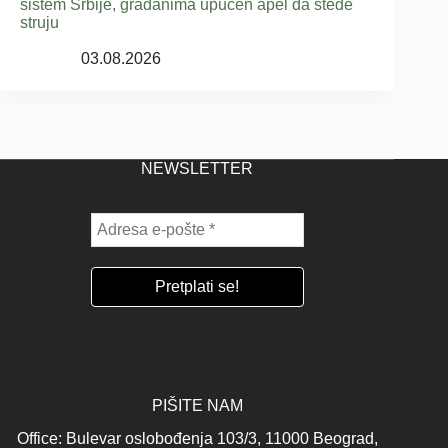
sistem Srbije, građanima upućen apel da štede
struju
03.08.2026
NEWSLETTER
PIŠITE NAM
Office: Bulevar oslobođenja 103/3, 11000 Beograd,