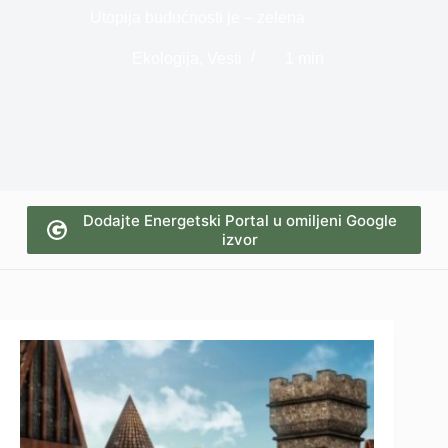
Utopija budućnosti je ‒ zelena
Ekologija
,
Vesti
1 min
Dodajte Energetski Portal u omiljeni Google
izvor