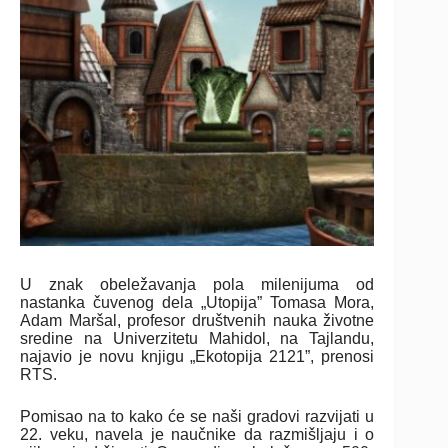
U znak obeležavanja pola milenijuma od
nastanka čuvenog dela „Utopija” Tomasa Mora,
Adam Maršal, profesor društvenih nauka životne
sredine na Univerzitetu Mahidol, na Tajlandu,
najavio je novu knjigu „Ekotopija 2121”, prenosi
RTS.
Pomisao na to kako će se naši gradovi razvijati u
22. veku, navela je naučnike da razmišljaju i o