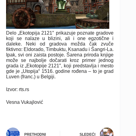
Delo „Ekotopija 2121″ prikazuje poznate gradove
koji se nalaze u blizini, ali i one egzotične i
daleke. Neki od gradova možda čak zvuče
fiktivno: Eldorado, Timbuktu, Ksanadu i Šangri-La.
Ipak, svi oni zaista postoje. Šarena priroda knjige
može se najbolje dočarati kroz primer jednog
grada iz „Ekotopije 2121″, koji predstavlja i mesto
gde je „Utopija“ 1516. godine rođena ‒ to je grad
Luven (franc.) u Belgiji.
Izvor: rts.rs
Vesna Vukajlović
PRETHODNI
SLEDEĆI