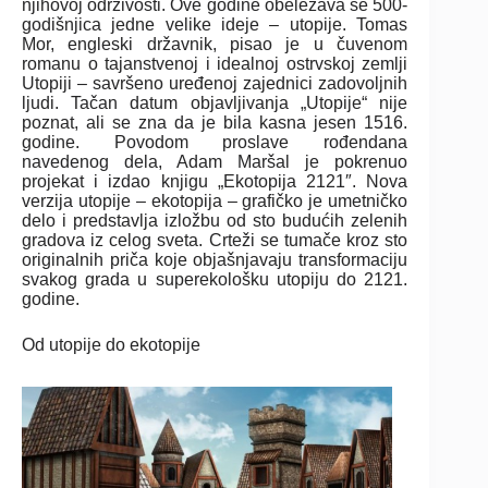
njihovoj održivosti. Ove godine obeležava se 500-
godišnjica jedne velike ideje ‒ utopije. Tomas
Mor, engleski državnik, pisao je u čuvenom
romanu o tajanstvenoj i idealnoj ostrvskoj zemlji
Utopiji – savršeno uređenoj zajednici zadovoljnih
ljudi. Tačan datum objavljivanja „Utopije“ nije
poznat, ali se zna da je bila kasna jesen 1516.
godine. Povodom proslave rođendana
navedenog dela, Adam Maršal je pokrenuo
projekat i izdao knjigu „Ekotopija 2121″. Nova
verzija utopije ‒ ekotopija ‒ grafičko je umetničko
delo i predstavlja izložbu od sto budućih zelenih
gradova iz celog sveta. Crteži se tumače kroz sto
originalnih priča koje objašnjavaju transformaciju
svakog grada u superekološku utopiju do 2121.
godine.
Od utopije do ekotopije