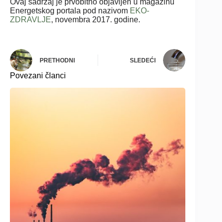
Ovaj sadržaj je prvobitno objavljen u magazinu
Energetskog portala pod nazivom
EKO-
ZDRAVLJE
, novembra 2017. godine.
PRETHODNI
SLEDEĆI
Povezani članci