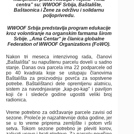
centra” su: WWOOF Srbija, Baštalište,
Baštaonica i Žene za održivu i solidarnu
poljoprivredu.
WWOOF Srbija predstavlja program edukacije
kroz volontiranje na organskim farmama širom
Srbije. „Ama Centar“ je članica globalne
Federation of WWOOF Organizations (FoWO).
Nakon tri meseca intenzivnog rada, članovi
„Baštališta” su napuštenu parcelu doveli u sadno
stanje. Danas ova parcela ima 22 podparcele od
po 40 kvadrata koje se ustupaju članovima
Baštališta za proizvodnju povrća za sopstvene
potrebe. Baštalištanci dele opremljenu alatnicu,
sistem za navodnjavanje „kap-po-kap” i paviljon
koji će i sledeće godine ugostiti veliki broj
radionica.
Vreme potrebno za održavanje parcele zavisi od
sezone. Proleće je najzahtevnije doba godine, jer
se u to vreme priprema zemljište i potom vrši
setva. Tokom sezone potrebno je pleviti korov,
zalivati useve i brati plodove. Za parcelu površine