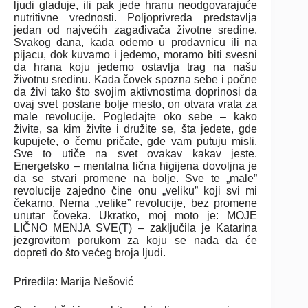
ljudi gladuje, ili pak jede hranu neodgovarajuće
nutritivne vrednosti. Poljoprivreda predstavlja
jedan od najvećih zagađivača životne sredine.
Svakog dana, kada odemo u prodavnicu ili na
pijacu, dok kuvamo i jedemo, moramo biti svesni
da hrana koju jedemo ostavlja trag na našu
životnu sredinu. Kada čovek spozna sebe i počne
da živi tako što svojim aktivnostima doprinosi da
ovaj svet postane bolje mesto, on otvara vrata za
male revolucije. Pogledajte oko sebe – kako
živite, sa kim živite i družite se, šta jedete, gde
kupujete, o čemu pričate, gde vam putuju misli.
Sve to utiče na svet ovakav kakav jeste.
Energetsko – mentalna lična higijena dovoljna je
da se stvari promene na bolje. Sve te „male”
revolucije zajedno čine onu „veliku” koji svi mi
čekamo. Nema „velike” revolucije, bez promene
unutar čoveka. Ukratko, moj moto je: MOJE
LIČNO MENJA SVE(T) – zaključila je Katarina
jezgrovitom porukom za koju se nada da će
dopreti do što većeg broja ljudi.
Priredila: Marija Nešović