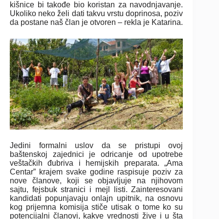
kišnice bi takođe bio koristan za navodnjavanje.
Ukoliko neko želi dati takvu vrstu doprinosa, poziv
da postane naš član je otvoren – rekla je Katarina.
Jedini formalni uslov da se pristupi ovoj
baštenskoj zajednici je odricanje od upotrebe
veštačkih đubriva i hemijskih preparata. „Ama
Centar” krajem svake godine raspisuje poziv za
nove članove, koji se objavljuje na njihovom
sajtu, fejsbuk stranici i mejl listi. Zainteresovani
kandidati popunjavaju onlajn upitnik, na osnovu
kog prijemna komisija stiče utisak o tome ko su
potencijalni članovi, kakve vrednosti žive i u šta