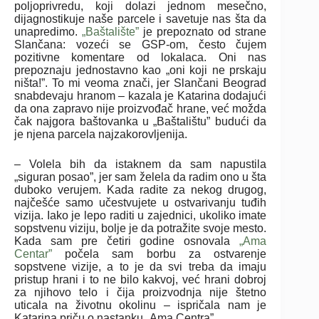
poljoprivredu, koji dolazi jednom mesečno,
dijagnostikuje naše parcele i savetuje nas šta da
unapredimo.
„Baštalište”
je prepoznato od strane
Slančana: vozeći se GSP-om, često čujem
pozitivne komentare od lokalaca. Oni nas
prepoznaju jednostavno kao „oni koji ne prskaju
ništa!”. To mi veoma znači, jer Slančani Beograd
snabdevaju hranom – kazala je Katarina dodajući
da ona zapravo nije proizvođač hrane, već možda
čak najgora baštovanka u „Baštalištu” budući da
je njena parcela najzakorovljenija.
– Volela bih da istaknem da sam napustila
„siguran posao”, jer sam želela da radim ono u šta
duboko verujem. Kada radite za nekog drugog,
najčešće samo učestvujete u ostvarivanju tuđih
vizija. Iako je lepo raditi u zajednici, ukoliko imate
sopstvenu viziju, bolje je da potražite svoje mesto.
Kada sam pre četiri godine osnovala
„Ama
Centar”
počela sam borbu za ostvarenje
sopstvene vizije, a to je da svi treba da imaju
pristup hrani i to ne bilo kakvoj, već hrani dobroj
za njihovo telo i čija proizvodnja nije štetno
uticala na životnu okolinu – ispričala nam je
Katarina priču o nastanku „Ama Centra”.