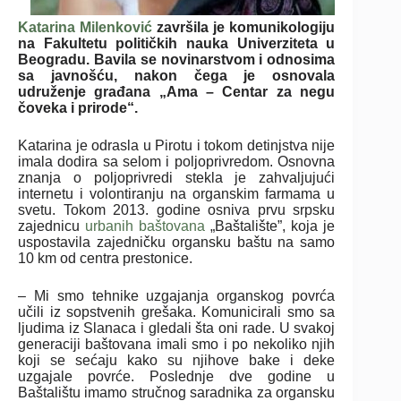
Katarina Milenković
završila je komunikologiju
na Fakultetu političkih nauka Univerziteta u
Beogradu. Bavila se novinarstvom i odnosima
sa javnošću, nakon čega je osnovala
udruženje građana „Ama – Centar za negu
čoveka i prirode“.
Katarina je odrasla u Pirotu i tokom detinjstva nije
imala dodira sa selom i poljoprivredom. Osnovna
znanja o poljoprivredi stekla je zahvaljujući
internetu i volontiranju na organskim farmama u
svetu. Tokom 2013. godine osniva prvu srpsku
zajednicu
urbanih baštovana
„Baštalište”, koja je
uspostavila zajedničku organsku baštu na samo
10 km od centra prestonice.
– Mi smo tehnike uzgajanja organskog povrća
učili iz sopstvenih grešaka. Komunicirali smo sa
ljudima iz Slanaca i gledali šta oni rade. U svakoj
generaciji baštovana imali smo i po nekoliko njih
koji se sećaju kako su njihove bake i deke
uzgajale povrće. Poslednje dve godine u
Baštalištu imamo stručnog saradnika za organsku