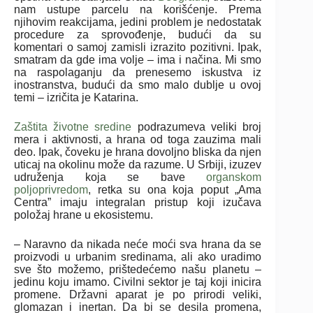
nam ustupe parcelu na korišćenje. Prema
njihovim reakcijama, jedini problem je nedostatak
procedure za sprovođenje, budući da su
komentari o samoj zamisli izrazito pozitivni. Ipak,
smatram da gde ima volje – ima i načina. Mi smo
na raspolaganju da prenesemo iskustva iz
inostranstva, budući da smo malo dublje u ovoj
temi – izričita je Katarina.
Zaštita životne sredine
podrazumeva veliki broj
mera i aktivnosti, a hrana od toga zauzima mali
deo. Ipak, čoveku je hrana dovoljno bliska da njen
uticaj na okolinu može da razume. U Srbiji, izuzev
udruženja koja se bave
organskom
poljoprivredom
, retka su ona koja poput „Ama
Centra” imaju integralan pristup koji izučava
položaj hrane u ekosistemu.
– Naravno da nikada neće moći sva hrana da se
proizvodi u urbanim sredinama, ali ako uradimo
sve što možemo, prištedećemo našu planetu –
jedinu koju imamo. Civilni sektor je taj koji inicira
promene. Državni aparat je po prirodi veliki,
glomazan i inertan. Da bi se desila promena,