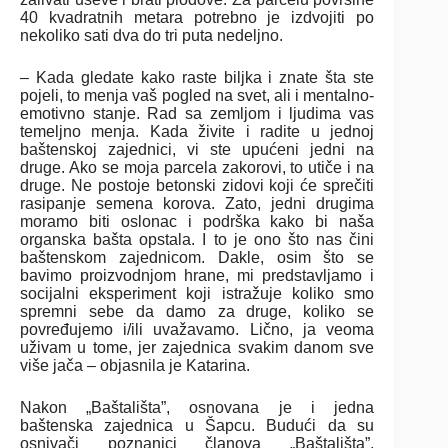
40 kvadratnih metara potrebno je izdvojiti po
nekoliko sati dva do tri puta nedeljno.
– Kada gledate kako raste biljka i znate šta ste
pojeli, to menja vaš pogled na svet, ali i mentalno-
emotivno stanje. Rad sa zemljom i ljudima vas
temeljno menja. Kada živite i radite u jednoj
baštenskoj zajednici, vi ste upućeni jedni na
druge. Ako se moja parcela zakorovi, to utiče i na
druge. Ne postoje betonski zidovi koji će sprečiti
rasipanje semena korova. Zato, jedni drugima
moramo biti oslonac i podrška kako bi naša
organska bašta opstala. I to je ono što nas čini
baštenskom zajednicom. Dakle, osim što se
bavimo proizvodnjom hrane, mi predstavljamo i
socijalni eksperiment koji istražuje koliko smo
spremni sebe da damo za druge, koliko se
povređujemo i/ili uvažavamo. Lično, ja veoma
uživam u tome, jer zajednica svakim danom sve
više jača – objasnila je Katarina.
Nakon „Baštališta”, osnovana je i jedna
baštenska zajednica u Šapcu. Budući da su
osnivači poznanici članova „Baštališta”,