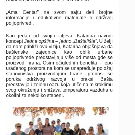
„Ama Centar” na svom sajtu deli brojne
informacije i edukativne materijale o održivoj
poljoprivredi.
Kao jedan od svojih ciljeva, Katarina navodi
koncept
Jedna opština – jedno „Baštalište”
. U želji
da nam približi ovu viziju, Katarina objašnjava da
baštenske zajednice kao oblik urbane
poljoprivrede predstavljaju više od mesta gde se
proizvodi hrana. Osim očiglednih benefita – lepo
urađenog prostora na kom se unapređuje položaj
stanovništva proizvodnjom hrane, prenosi se
poruka održivog razvoja u praksi. Bašta
predstavlja i zelenu oazu koja utiče na mikroklimu
svog okruženja i snižava temperaturu vazduha u
okolini za nekoliko stepeni.