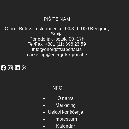
PIŠITE NAM
Office: Bulevar oslobođenja 103/3, 11000 Beograd,
Srbija
Ponedeljak–petak: 09–17h
Tel/Fax: +381 (11) 396 23 59
info@energetskiportal.rs
marketing@energetskiportal.rs
Facebook
Instagram
LinkedIn
X
INFO
O nama
Marketing
Uslovi korišćenja
Impressum
Kalendar