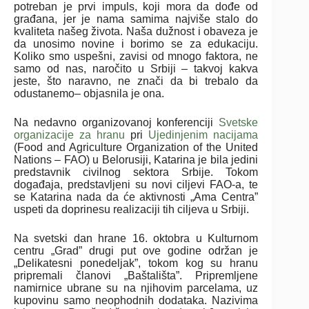
potreban je prvi impuls, koji mora da dođe od
građana, jer je nama samima najviše stalo do
kvaliteta našeg života. Naša dužnost i obaveza je
da unosimo novine i borimo se za edukaciju.
Koliko smo uspešni, zavisi od mnogo faktora, ne
samo od nas, naročito u Srbiji – takvoj kakva
jeste, što naravno, ne znači da bi trebalo da
odustanemo– objasnila je ona.
Na nedavno organizovanoj konferenciji
Svetske
organizacije za hranu
pri
Ujedinjenim nacijama
(Food and Agriculture Organization of the United
Nations – FAO) u Belorusiji, Katarina je bila jedini
predstavnik civilnog sektora Srbije. Tokom
događaja, predstavljeni su novi ciljevi FAO-a, te
se Katarina nada da će aktivnosti „Ama Centra”
uspeti da doprinesu realizaciji tih ciljeva u Srbiji.
Na svetski dan hrane 16. oktobra u Kulturnom
centru „Grad” drugi put ove godine održan je
„Delikatesni ponedeljak”, tokom kog su hranu
pripremali članovi „Baštališta”. Pripremljene
namirnice ubrane su na njihovim parcelama, uz
kupovinu samo neophodnih dodataka. Nazivima