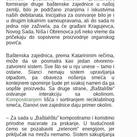
formiranje druge baštenske zajednice u našoj
zemlji, bilo je podržano znanjima i iskustvima
naših debitanata. Inicijativa za osnivanje bilo je i
u drugim lokalnim samoupravama, ali do sada ni
jedna nije zaživela, pa će građani Kragujevca,
Novog Sada, Niša i Obrenovca još neko vreme da
pričekaju do sopstvene proizvodnje organskog
povrća.
Baštenska zajednica, prema Katarininim rečima,
može da se posmatra kao jedan otvoreno-
zatvoreni sistem. Sve što se u nju unese – tamo i
ostane. Slanci nemaju sistem upravljanja
otpadom, pa obaveza nošenja smeća u
kontejnere opominje ljude pri svakoj nameri da ga
uopšte proizvedu. Sa druge strane, „Baštalište”
ostvaruje interakciju sa okolinom.
Kompostiranjem
lišća i sortiranjem reciklabilnog
smeća, članovi ove zajednice daju primer okolini.
– Za sada u „Baštalištu” kompostiramo i koristimo
prirodne macerate za prskanje. U budućnosti
ćemo se pozabaviti „zelenom” energijom, jer
priključak na mrežu nemamo. Sistem sakupljanja