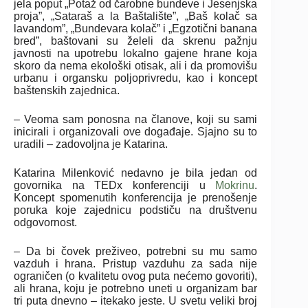
jela poput „Potaž od čarobne bundeve i Jesenjska
proja”, „Sataraš a la Baštalište”, „Baš kolač sa
lavandom”, „Bundevara kolač” i „Egzotični banana
bred”, baštovani su želeli da skrenu pažnju
javnosti na upotrebu lokalno gajene hrane koja
skoro da nema ekološki otisak, ali i da promovišu
urbanu i organsku poljoprivredu, kao i koncept
baštenskih zajednica.
– Veoma sam ponosna na članove, koji su sami
inicirali i organizovali ove događaje. Sjajno su to
uradili – zadovoljna je Katarina.
Katarina Milenković nedavno je bila jedan od
govornika na TEDx konferenciji u
Mokrinu
.
Koncept spomenutih konferencija je prenošenje
poruka koje zajednicu podstiču na društvenu
odgovornost.
– Da bi čovek preživeo, potrebni su mu samo
vazduh i hrana. Pristup vazduhu za sada nije
ograničen (o kvalitetu ovog puta nećemo govoriti),
ali hrana, koju je potrebno uneti u organizam bar
tri puta dnevno – itekako jeste. U svetu veliki broj