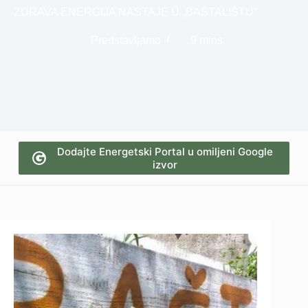
ZDRAVA ENERGIJA NASTAJE U „BAŠTALIŠTU“
Predstavljamo
9 mins
Dodajte Energetski Portal u omiljeni Google
izvor