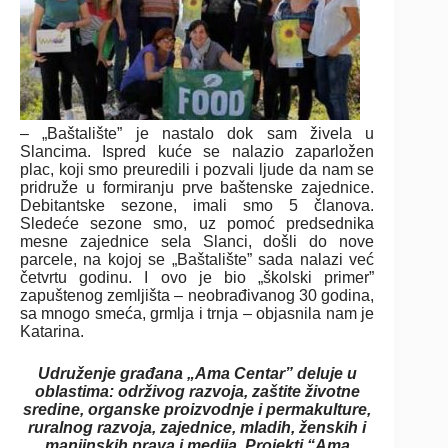
– „Baštalište” je nastalo dok sam živela u
Slancima. Ispred kuće se nalazio zaparložen
plac, koji smo preuredili i pozvali ljude da nam se
pridruže u formiranju prve baštenske zajednice.
Debitantske sezone, imali smo 5 članova.
Sledeće sezone smo, uz pomoć predsednika
mesne zajednice sela Slanci, došli do nove
parcele, na kojoj se „Baštalište” sada nalazi već
četvrtu godinu. I ovo je bio „školski primer”
zapuštenog zemljišta – neobrađivanog 30 godina,
sa mnogo smeća, grmlja i trnja – objasnila nam je
Katarina.
Udruženje građana „Ama Centar” deluje u
oblastima: održivog razvoja, zaštite životne
sredine, organske proizvodnje i permakulture,
ruralnog razvoja, zajednice, mladih, ženskih i
manjinskih prava i medija. Projekti “Ama