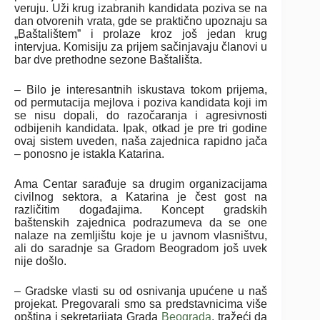
veruju. Uži krug izabranih kandidata poziva se na
dan otvorenih vrata, gde se praktično upoznaju sa
„Baštalištem” i prolaze kroz još jedan krug
intervjua. Komisiju za prijem sačinjavaju članovi u
bar dve prethodne sezone Baštališta.
– Bilo je interesantnih iskustava tokom prijema,
od permutacija mejlova i poziva kandidata koji im
se nisu dopali, do razočaranja i agresivnosti
odbijenih kandidata. Ipak, otkad je pre tri godine
ovaj sistem uveden, naša zajednica rapidno jača
– ponosno je istakla Katarina.
Ama Centar sarađuje sa drugim organizacijama
civilnog sektora, a Katarina je čest gost na
različitim događajima. Koncept gradskih
baštenskih zajednica podrazumeva da se one
nalaze na zemljištu koje je u javnom vlasništvu,
ali do saradnje sa Gradom Beogradom još uvek
nije došlo.
– Gradske vlasti su od osnivanja upućene u naš
projekat. Pregovarali smo sa predstavnicima više
opština i sekretarijata Grada
Beograda
, tražeći da