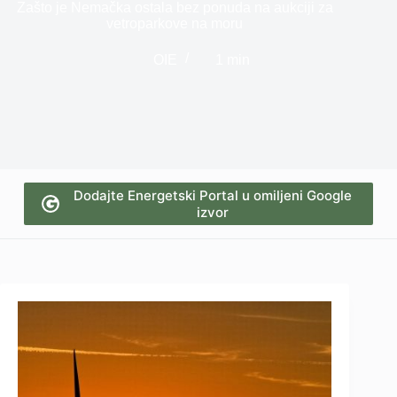
Zašto je Nemačka ostala bez ponuda na aukciji za
vetroparkove na moru
OIE
1 min
Dodajte Energetski Portal u omiljeni Google
izvor