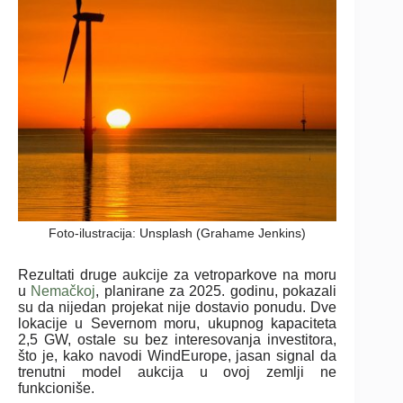
Foto-ilustracija: Unsplash (Grahame Jenkins)
Rezultati druge aukcije za vetroparkove na moru
u
Nemačkoj
, planirane za 2025. godinu, pokazali
su da nijedan projekat nije dostavio ponudu. Dve
lokacije u Severnom moru, ukupnog kapaciteta
2,5 GW, ostale su bez interesovanja investitora,
što je, kako navodi WindEurope, jasan signal da
trenutni model aukcija u ovoj zemlji ne
funkcioniše.