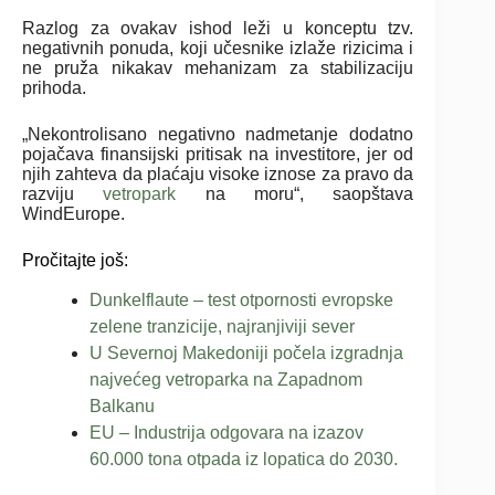
Razlog za ovakav ishod leži u konceptu tzv.
negativnih ponuda, koji učesnike izlaže rizicima i
ne pruža nikakav mehanizam za stabilizaciju
prihoda.
„Nekontrolisano negativno nadmetanje dodatno
pojačava finansijski pritisak na investitore, jer od
njih zahteva da plaćaju visoke iznose za pravo da
razviju
vetropark
na moru“, saopštava
WindEurope.
Pročitajte još:
Dunkelflaute – test otpornosti evropske
zelene tranzicije, najranjiviji sever
U Severnoj Makedoniji počela izgradnja
najvećeg vetroparka na Zapadnom
Balkanu
EU – Industrija odgovara na izazov
60.000 tona otpada iz lopatica do 2030.