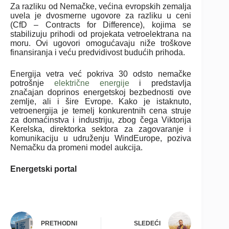
Za razliku od Nemačke, većina evropskih zemalja
uvela je dvosmerne ugovore za razliku u ceni
(CfD – Contracts for Difference), kojima se
stabilizuju prihodi od projekata vetroelektrana na
moru. Ovi ugovori omogućavaju niže troškove
finansiranja i veću predvidivost budućih prihoda.
Energija vetra već pokriva 30 odsto nemačke
potrošnje
električne energije
i predstavlja
značajan doprinos energetskoj bezbednosti ove
zemlje, ali i šire Evrope. Kako je istaknuto,
vetroenergija je temelj konkurentnih cena struje
za domaćinstva i industriju, zbog čega Viktorija
Kerelska, direktorka sektora za zagovaranje i
komunikaciju u udruženju WindEurope, poziva
Nemačku da promeni model aukcija.
Energetski portal
PRETHODNI
SLEDEĆI