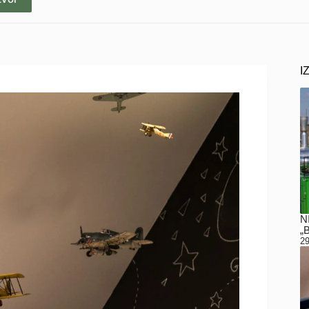
I
N
„
29