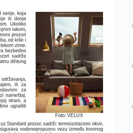
 serije, koja
je ili donje
nom. Ukoliko
ojnim lakom,
rovni prozori
ba, od kiše i
a tokom zime.
ava bezbedno
rozori sadrže
atnu dihtung
održavanja,
ajem, ili za
ostavnim za
azi nameštaj.
oj strani, a
bno ugraditi
Foto: VELUX
 uz Standard prozor, sadrži: termoizolacioni okvir,
no osigurava vodonepropusnu vezu između krovnog