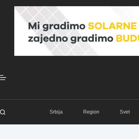
Skip
to
content
Srbija
Region
Svet