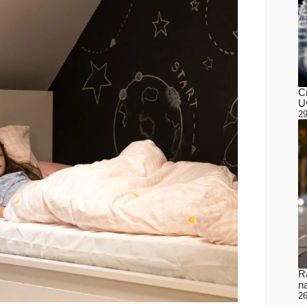
C
Uv
29
Ra
n
26