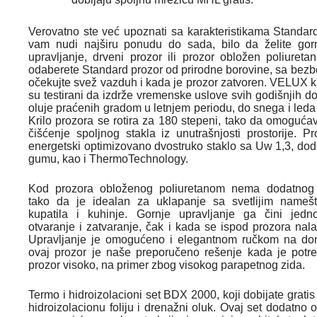
Verovatno ste već upoznati sa karakteristikama Standard
vam nudi najširu ponudu do sada, bilo da želite gorn
upravljanje, drveni prozor ili prozor obložen poliureta
odaberete Standard prozor od prirodne borovine, sa bezb
očekujte svež vazduh i kada je prozor zatvoren. VELUX k
su testirani da izdrže vremenske uslove svih godišnjih do
oluje praćenih gradom u letnjem periodu, do snega i led
Krilo prozora se rotira za 180 stepeni, tako da omoguć
čišćenje spoljnog stakla iz unutrašnjosti prostorije. P
energetski optimizovano dvostruko staklo sa Uw 1,3, dod
gumu, kao i ThermoTechnology.
Kod prozora obloženog poliuretanom nema dodatnog 
tako da je idealan za uklapanje sa svetlijim namešt
kupatila i kuhinje. Gornje upravljanje ga čini jedn
otvaranje i zatvaranje, čak i kada se ispod prozora nal
Upravljanje je omogućeno i elegantnom ručkom na donj
ovaj prozor je naše preporučeno rešenje kada je potre
prozor visoko, na primer zbog visokog parapetnog zida.
Termo i hidroizolacioni set BDX 2000, koji dobijate gratis
hidroizolacionu foliju i drenažni oluk. Ovaj set dodat