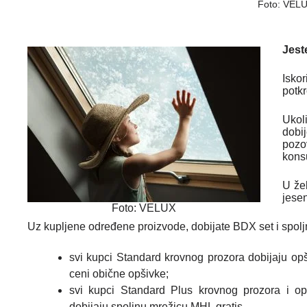
Foto: VEL
Jest
Isko
potkr
Ukol
dobij
poz
kons
U žel
jesen
Foto: VELUX
Uz kupljene određene proizvode, dobijate BDX set i spolj
svi kupci Standard krovnog prozora dobijaju op
ceni obične opšivke;
svi kupci Standard Plus krovnog prozora i op
dobijaju spoljnu mrežicu MHL gratis.