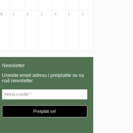
31
1
2
3
4
5
6
Newsletter
Unesite email adresu i pretplatite se na
naš newsletter