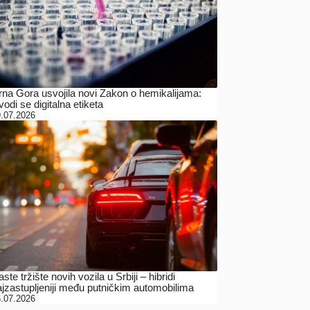
rna Gora usvojila novi Zakon o hemikalijama:
odi se digitalna etiketa
.07.2026
ste tržište novih vozila u Srbiji – hibridi
ajzastupljeniji među putničkim automobilima
.07.2026