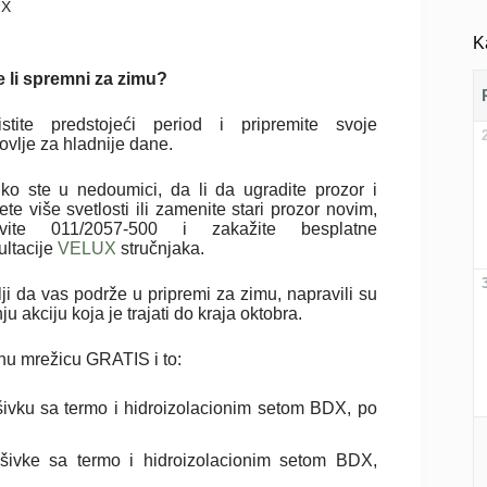
UX
K
e li spremni za zimu?
ristite predstojeći period i pripremite svoje
ovlje za hladnije dane.
iko ste u nedoumici, da li da ugradite prozor i
ete više svetlosti ili zamenite stari prozor novim,
ovite 011/2057-500 i zakažite besplatne
ultacije
VELUX
stručnjaka.
ji da vas podrže u pripremi za zimu, napravili su
ju akciju koja je trajati do kraja oktobra.
nu mrežicu GRATIS i to:
šivku sa termo i hidroizolacionim setom BDX, po
šivke sa termo i hidroizolacionim setom BDX,