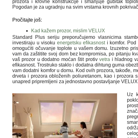
prozora i krovne konstrukcije i smanjuje gubitak toplo
Pogodan je za ugradnju na svim vrstama krovnih pokriva
Pročitajte još:
Kad kažem prozor, mislim VELUX
Standard Plus seriju preporučujemo vlasnicima stambe
investiraju u visoku
energetsku efikasnost
i komfor. Pod 
omogućiti očuvanje toplote u vašem domu. Izuzetno pri
vam da zaštitite svoj dom bez kompromisa, po pitanju kval
vaš prozor u dodatno moćan štit protiv
vetra
i hladnog v
efikasnost. Trostruko staklo i dodatna dihtung guma obez
vam dodatni komfor u domu. Kod ovih prozora, takođe, mo
drveta i prozora obloženih poliuretanom, kao i prozora s
unapred pripremljeni za jednostavno postavljanje VELUX r
Uz k
pokl
pros
znač
preg
sman
održ
celo