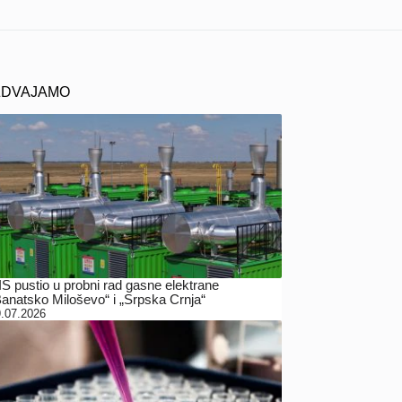
ZDVAJAMO
IS pustio u probni rad gasne elektrane
Banatsko Miloševo“ i „Srpska Crnja“
.07.2026