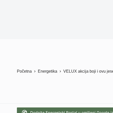
Početna
Energetika
VELUX akcija boji i ovu jes
Dodajte Energetski Portal u omiljeni Google i