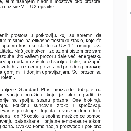
te, eliminisanjem hladnih mostova oko prozora.
ča i uz sve VELUX opšivke.
nih prostora u potkrovlju, koji su spremni da
tim mislimo na efikasno trostruko staklo, koje će
stupačno trostruko staklo sa Uw 1,1, omogućava
iteta. Naš jedinstveni izolazioni sistem pretvara
azduha, što vašem prozoru daje veći energetsku
beđuju dodatnu zaštitu od spoljne
buke
, pružajući
žete birati između prozora od prirodnog borovog
a gornjim ili donjim upravljanjem. Svi prozori su
oletni.
upljene Standard Plus proizvode dobijate na
on spoljnu mrežicu, koju je lako ugraditi iz
torije na spoljnu stranu prozora. One blokiraju
ajnu količinu sunčevih zraka i sprečavaju
revanje prostorije. Toplota u vašem domu biće
jena i do 76 odsto, a spoljne mrežice će pomoći
avanju balansirane i prijatne temperature tokom
g dana. Ovakva kombinacija proizvoda i poklona