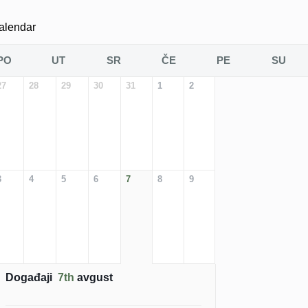
alendar
PO
UT
SR
ČE
PE
SU
27
28
29
30
31
1
2
3
4
5
6
7
8
9
Događaji
7th
avgust