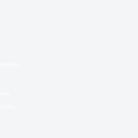
nergetika
jesen
3 mins