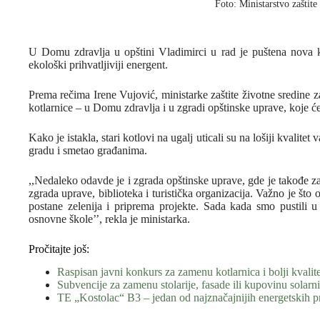
Foto: Ministarstvo zaštite
U Domu zdravlja u opštini Vladimirci u rad je puštena nova ko
ekološki prihvatljiviji energent.
Prema rečima Irene Vujović, ministarke zaštite životne sredine
kotlarnice – u Domu zdravlja i u zgradi opštinske uprave, koje će
Kako je istakla, stari kotlovi na ugalj uticali su na lošiji kvalitet
gradu i smetao građanima.
,,Nedaleko odavde je i zgrada opštinske uprave, gde je takođe za
zgrada uprave, biblioteka i turistička organizacija. Važno je što
postane zelenija i priprema projekte. Sada kada smo pustili u
osnovne škole’’, rekla je ministarka.
Pročitajte još:
Raspisan javni konkurs za zamenu kotlarnica i bolji kvalit
Subvencije za zamenu stolarije, fasade ili kupovinu solarn
TE „Kostolac“ B3 – jedan od najznačajnijih energetskih p