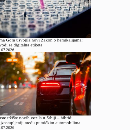
rna Gora usvojila novi Zakon o hemikalijama:
odi se digitalna etiketa
.07.2026
ste tržište novih vozila u Srbiji – hibridi
ajzastupljeniji među putničkim automobilima
.07.2026