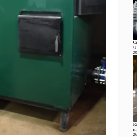
C
Uv
29
Ra
n
26