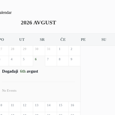
alendar
2026 AVGUST
PO
UT
SR
ČE
PE
SU
27
28
29
30
31
1
2
3
4
5
6
7
8
9
Događaji
6th
avgust
No Events
10
11
12
13
14
15
16