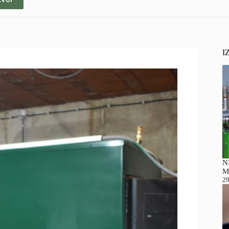
I
NI
M
29