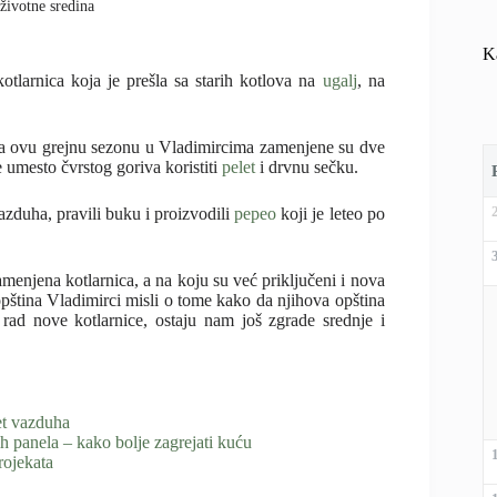
 životne sredina
K
tlarnica koja je prešla sa starih kotlova na
ugalj
, na
 za ovu grejnu sezonu u Vladimircima zamenjene su dve
 umesto čvrstog goriva koristiti
pelet
i drvnu sečku.
 vazduha, pravili buku i proizvodili
pepeo
koji je leteo po
menjena kotlarnica, a na koju su već priključeni i nova
 opština Vladimirci misli o tome kako da njihova opština
 rad nove kotlarnice, ostaju nam još zgrade srednje i
et vazduha
ih panela – kako bolje zagrejati kuću
rojekata