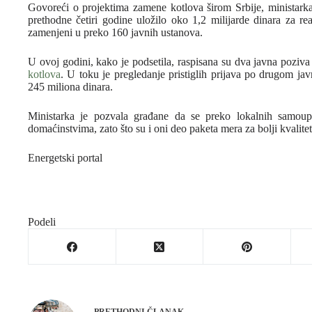
Govoreći o projektima zamene kotlova širom Srbije, ministarka 
prethodne četiri godine uložilo oko 1,2 milijarde dinara za re
zamenjeni u preko 160 javnih ustanova.
U ovoj godini, kako je podsetila, raspisana su dva javna poziv
kotlova
. U toku je pregledanje pristiglih prijava po drugom ja
245 miliona dinara.
Ministarka je pozvala građane da se preko lokalnih samoup
domaćinstvima, zato što su i oni deo paketa mera za bolji kvalite
Energetski portal
Podeli
PRETHODNI
ČLANAK