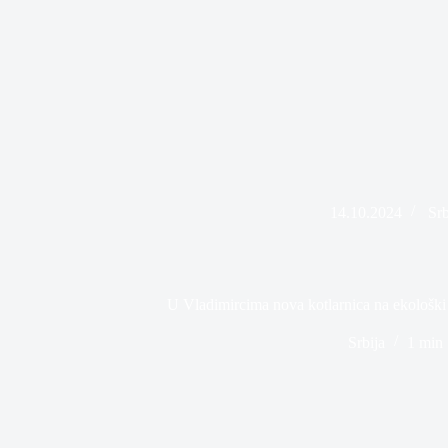
14.10.2024
Srb
U Vladimircima nova kotlarnica na ekološki p
Srbija
1 min