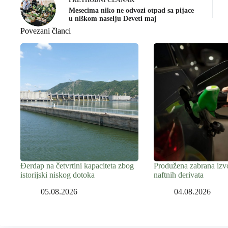
Mesecima niko ne odvozi otpad sa pijace
u niškom naselju Deveti maj
Povezani članci
Đerdap na četvrtini kapaciteta zbog
Produžena zabrana izvo
istorijski niskog dotoka
naftnih derivata
05.08.2026
04.08.2026