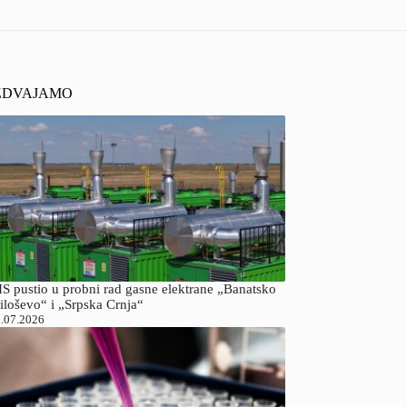
ZDVAJAMO
S pustio u probni rad gasne elektrane „Banatsko
iloševo“ i „Srpska Crnja“
.07.2026