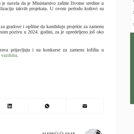
je navela da je Ministarstvo zaštite životne sredine u
alizaciju takvih projekata. U ovom periodu kotlovi su
a za gradove i opštine da kandiduju projekte za zamenu
vnom pozivu u 2024. godini, za je opredeljeno još oko
rava prijavljuju i na konkurse za zamenu ložišta u
t
vazduha
.
SLEDEĆI
ČLANAK