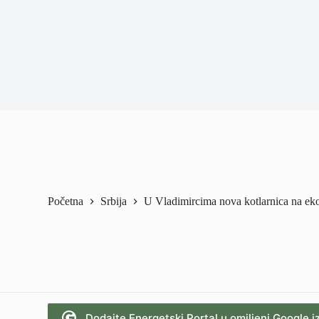
Početna
Srbija
U Vladimircima nova kotlarnica na ekol
Dodajte Energetski Portal u omiljeni Google i