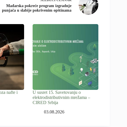
Mađarska pokreće program izgradnje
punjača u slabije pokrivenim opštinama
za nafte i
U susret 15. Savetovanju o
elektrodistributivnim mrežama –
CIRED Srbija
03.08.2026