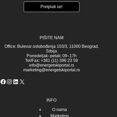
PIŠITE NAM
Office: Bulevar oslobođenja 103/3, 11000 Beograd,
Srbija
Ponedeljak–petak: 09–17h
Tel/Fax: +381 (11) 396 23 59
info@energetskiportal.rs
marketing@energetskiportal.rs
Facebook
Instagram
LinkedIn
X
INFO
O nama
Marketing