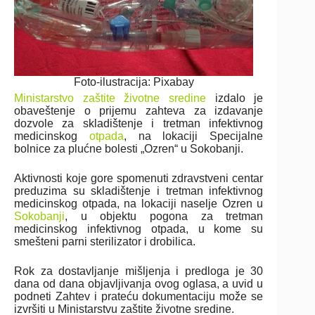
Foto-ilustracija: Pixabay
Ministarstvo zaštite životne sredine
izdalo je
obaveštenje o prijemu zahteva za izdavanje
dozvole za skladištenje i tretman infektivnog
medicinskog
otpada
, na lokaciji Specijalne
bolnice za plućne bolesti „Ozren“ u Sokobanji.
Aktivnosti koje gore spomenuti zdravstveni centar
preduzima su skladištenje i tretman infektivnog
medicinskog otpada, na lokaciji naselje Ozren u
Sokobanji
, u objektu pogona za tretman
medicinskog infektivnog otpada, u kome su
smešteni parni sterilizator i drobilica.
Rok za dostavljanje mišljenja i predloga je 30
dana od dana objavljivanja ovog oglasa, a uvid u
podneti Zahtev i prateću dokumentaciju može se
izvršiti u Ministarstvu zaštite životne sredine.