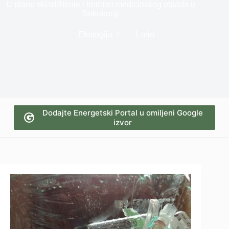
U planu skladištenje i tretman medicinskog otpada u
Sokobanji
Ekologija
1 min
Dodajte Energetski Portal u omiljeni Google
izvor