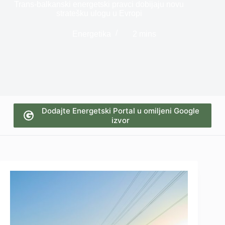
Trans-balkanski energetski pravci dobijaju novu
stratešku ulogu u Evropi
Energetika
2 mins
Dodajte Energetski Portal u omiljeni Google
izvor