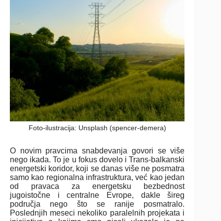
Foto-ilustracija: Unsplash (spencer-demera)
O novim pravcima snabdevanja govori se više
nego ikada. To je u fokus dovelo i Trans-balkanski
energetski koridor, koji se danas više ne posmatra
samo kao regionalna infrastruktura, već kao jedan
od pravaca za energetsku bezbednost
jugoistočne i centralne Evrope, dakle šireg
područja nego što se ranije posmatralo.
Poslednjih meseci nekoliko paralelnih projekata i