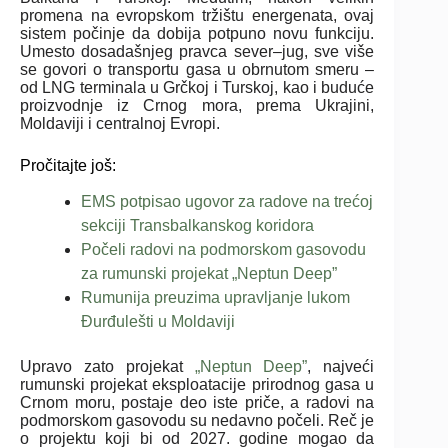
promena na evropskom tržištu energenata, ovaj
sistem počinje da dobija potpuno novu funkciju.
Umesto dosadašnjeg pravca sever–jug, sve više
se govori o transportu gasa u obrnutom smeru –
od LNG terminala u Grčkoj i Turskoj, kao i buduće
proizvodnje iz Crnog mora, prema Ukrajini,
Moldaviji i centralnoj Evropi.
Pročitajte još:
EMS potpisao ugovor za radove na trećoj
sekciji Transbalkanskog koridora
Počeli radovi na podmorskom gasovodu
za rumunski projekat „Neptun Deep”
Rumunija preuzima upravljanje lukom
Đurđulešti u Moldaviji
Upravo zato projekat
„Neptun Deep”
, najveći
rumunski projekat eksploatacije prirodnog gasa u
Crnom moru, postaje deo iste priče, a radovi na
podmorskom gasovodu su nedavno počeli. Reč je
o projektu koji bi od 2027. godine mogao da