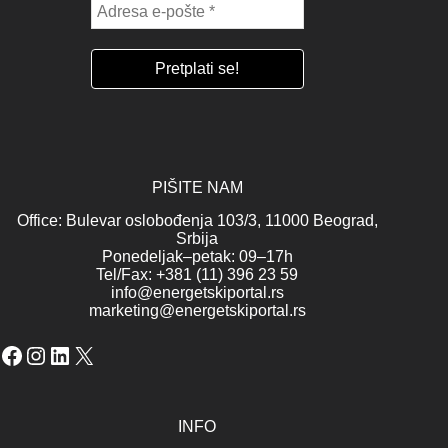
PIŠITE NAM
Office: Bulevar oslobođenja 103/3, 11000 Beograd,
Srbija
Ponedeljak–petak: 09–17h
Tel/Fax: +381 (11) 396 23 59
info@energetskiportal.rs
marketing@energetskiportal.rs
Facebook
Instagram
LinkedIn
X
INFO