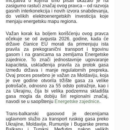
inicijativa o kojima smo pisali ukazalo je na
zasigurno rastući značaj ovog pravca – od razvoja
gasnih interkonekcija i novih izvora snabdevanja,
do velikih elektroenergetskih investicija koje
menjaju energetsku mapu regiona.
Važan korak ka boljem korišćenju ovog pravca
očekuje se od avgusta 2026. godine, kada će
države članice EU morati da primenjuju ista
pravila za prekogranični transport i trgovinu
gasom i na granicama sa zemljama Energetske
zajednice. To znači jednostavnije ugovaranje
kapaciteta, usklađenija pravila za protok gasa
između država i manje regulatornih prepreka.
Ovaj proces posebno je važan za Moldaviju, koja
je ove godine otvorila tržište gasa za velike
potrošače, odnosno za 55 odsto potražnje, kao i
za Ukrajinu, čija bi velika podzemna skladišta
gasa mogla da dobiju širi regionalni značaj,
navodi se u saopštenju
Energetske zajednice
.
Trans-balkanski gasovod je decenijama
uglavnom služio za transport ruskog gasa preko
Ukrajine, Moldavije, Rumunije i Bugarske prema
Balkanu i Turskoj. Međutim, nakon velikih