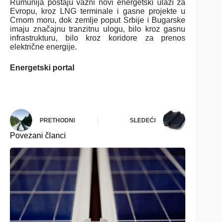
Rumunija postaju važni novi energetski ulazi za
Evropu, kroz LNG terminale i gasne projekte u
Crnom moru, dok zemlje poput Srbije i Bugarske
imaju značajnu tranzitnu ulogu, bilo kroz gasnu
infrastrukturu, bilo kroz koridore za prenos
električne energije.
Energetski portal
PRETHODNI
SLEDEĆI
Povezani članci