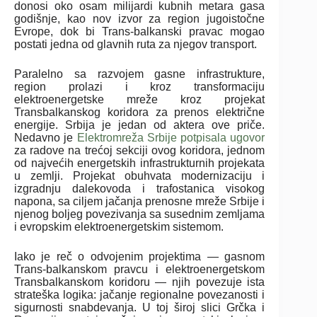
donosi oko osam milijardi kubnih metara gasa
godišnje, kao nov izvor za region jugoistočne
Evrope, dok bi Trans-balkanski pravac mogao
postati jedna od glavnih ruta za njegov transport.
Paralelno sa razvojem gasne infrastrukture,
region prolazi i kroz transformaciju
elektroenergetske mreže kroz projekat
Transbalkanskog koridora za prenos električne
energije. Srbija је jedan od aktera ove priče.
Nedavno je
Elektromreža Srbije potpisala ugovor
za radove na trećoj sekciji ovog koridora, jednom
od najvećih energetskih infrastrukturnih projekata
u zemlji. Projekat obuhvata modernizaciju i
izgradnju dalekovoda i trafostanica visokog
napona, sa ciljem jačanja prenosne mreže Srbije i
njenog boljeg povezivanja sa susednim zemljama
i evropskim elektroenergetskim sistemom.
Iako je reč o odvojenim projektima — gasnom
Trans-balkanskom pravcu i elektroenergetskom
Transbalkanskom koridoru — njih povezuje ista
strateška logika: jačanje regionalne povezanosti i
sigurnosti snabdevanja. U toj široj slici Grčka i