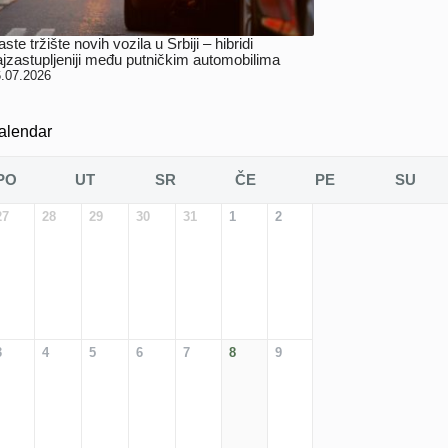
ste tržište novih vozila u Srbiji – hibridi
ajzastupljeniji među putničkim automobilima
.07.2026
alendar
PO
UT
SR
ČE
PE
SU
27
28
29
30
31
1
2
3
4
5
6
7
8
9