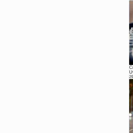
C
Uv
29