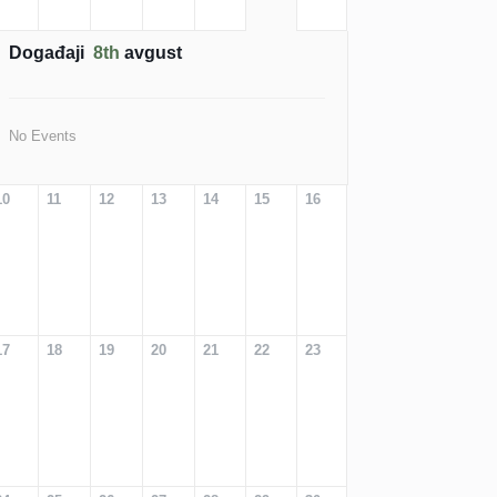
Događaji
8th
avgust
No Events
10
11
12
13
14
15
16
17
18
19
20
21
22
23