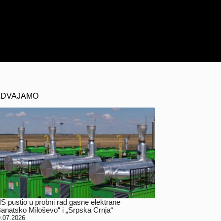
ZDVAJAMO
IS pustio u probni rad gasne elektrane
Banatsko Miloševo“ i „Srpska Crnja“
.07.2026