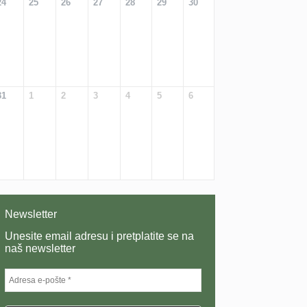
24
25
26
27
28
29
30
31
1
2
3
4
5
6
Newsletter
Unesite email adresu i pretplatite se na
naš newsletter