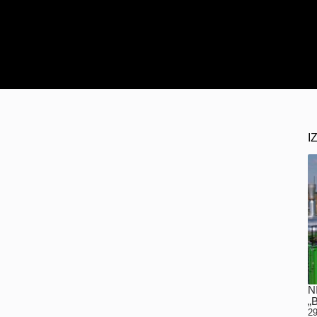
I
N
„
29