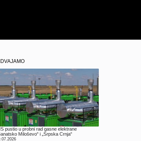
ZDVAJAMO
IS pustio u probni rad gasne elektrane
Banatsko Miloševo“ i „Srpska Crnja“
.07.2026