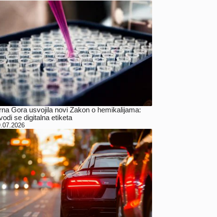
rna Gora usvojila novi Zakon o hemikalijama:
odi se digitalna etiketa
.07.2026