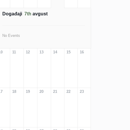
Događaji
7th
avgust
No Events
10
11
12
13
14
15
16
17
18
19
20
21
22
23