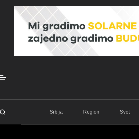
Skip
to
content
Srbija
Region
Svet