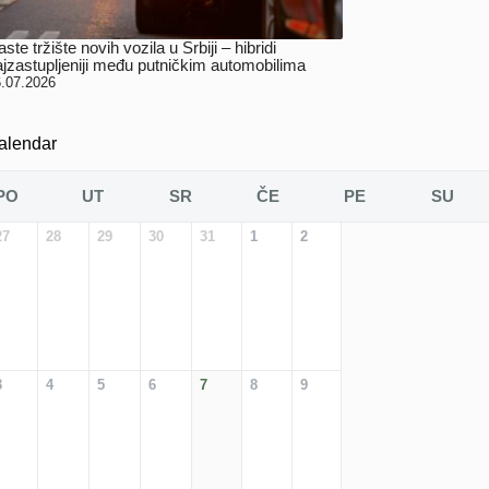
ste tržište novih vozila u Srbiji – hibridi
ajzastupljeniji među putničkim automobilima
.07.2026
alendar
PO
UT
SR
ČE
PE
SU
27
28
29
30
31
1
2
3
4
5
6
7
8
9