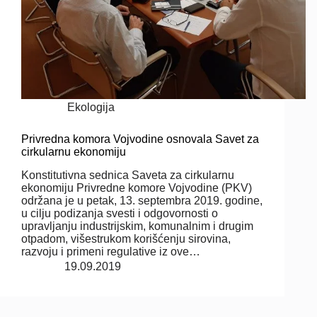
Ekologija
Privredna komora Vojvodine osnovala Savet za
cirkularnu ekonomiju
Konstitutivna sednica Saveta za cirkularnu
ekonomiju Privredne komore Vojvodine (PKV)
održana je u petak, 13. septembra 2019. godine,
u cilju podizanja svesti i odgovornosti o
upravljanju industrijskim, komunalnim i drugim
otpadom, višestrukom korišćenju sirovina,
razvoju i primeni regulative iz ove…
19.09.2019