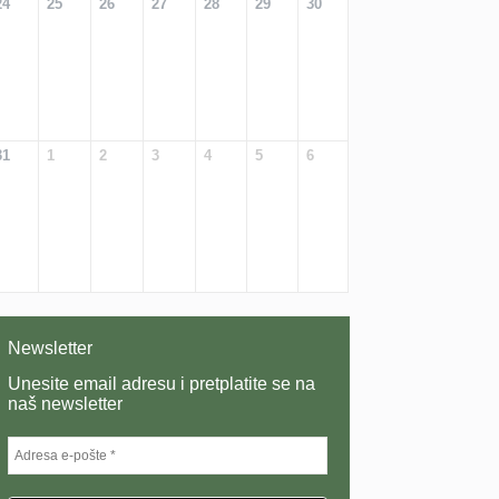
24
25
26
27
28
29
30
31
1
2
3
4
5
6
Newsletter
Unesite email adresu i pretplatite se na
naš newsletter