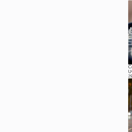
C
Uv
29