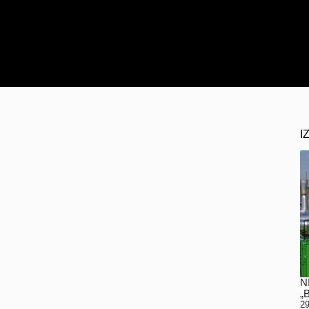
I
N
„
29