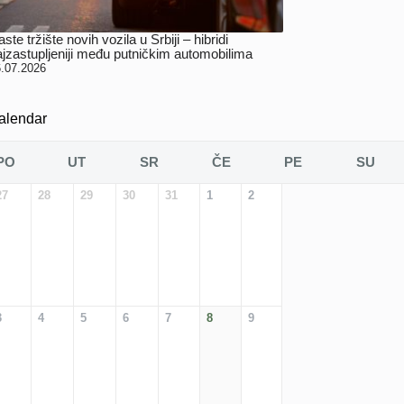
ste tržište novih vozila u Srbiji – hibridi
ajzastupljeniji među putničkim automobilima
.07.2026
alendar
PO
UT
SR
ČE
PE
SU
27
28
29
30
31
1
2
3
4
5
6
7
8
9