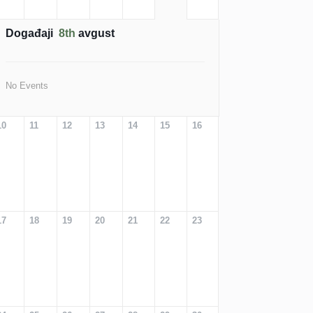
Događaji
8th
avgust
No Events
10
11
12
13
14
15
16
17
18
19
20
21
22
23