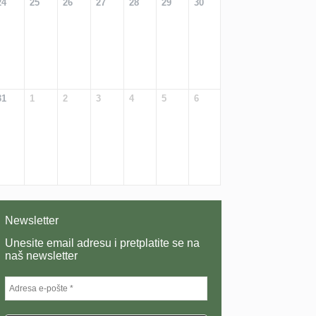
24
25
26
27
28
29
30
31
1
2
3
4
5
6
Newsletter
Unesite email adresu i pretplatite se na
naš newsletter