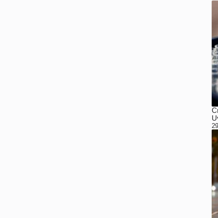
C
Uv
29