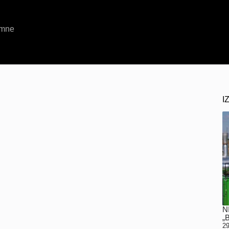
amne
I
N
„
29