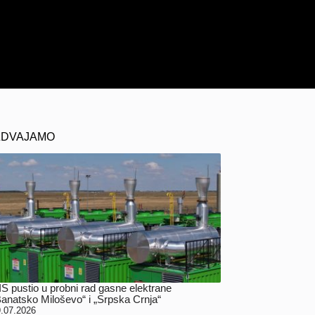
ZDVAJAMO
IS pustio u probni rad gasne elektrane
Banatsko Miloševo“ i „Srpska Crnja“
.07.2026