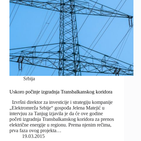
Srbija
Uskoro počinje izgradnja Transbalkanskog koridora
Izvršni direktor za investicije i strategiju kompanije
„Elektromreža Srbije“ gospođa Jelena Matejić u
intervjuu za Tanjug izjavila je da će ove godine
početi izgradnja Transbalkanskog koridora za prenos
električne energije u regionu. Prema njenim rečima,
prva faza ovog projekta…
19.03.2015