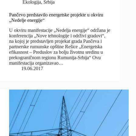
Ekologija
,
Srbija
Pančevo predstavilo energetske projekte u okviru
„Nedelje energije“
U okviru manifestacije „Nedelja energije“ održana je
konferencija „Nove tehnologije i održivi gradovi“,
na kojoj je predstavljen projekat grada Pančeva i
partnerske rumunske opštine Rešice „Energetska
efikasnost – Preduslov za bolju životnu sredinu u
prekograničnom regionu Rumunija-Srbija“ Ovu
manifestacija organizavao…
19.06.2017