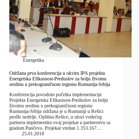
Energetika
Održana prva konferencija u okviru IPA projekta
Energetska Efikasnost-Preduslov za bolju životnu
sredinu u prekograničnom regionu Rumunija-Srbija
Konferencija povodom početka implementacije
Projekta Energetska Efikasnost-Preduslov za bolju
životnu sredinu u prekograničnom regionu
Rumunija-Srbija održana je u Rumuniji u Rešici
prošle nedelje. Opština Rešice, u ulozi vodećeg
partnera implementira ovaj projekat u partnerstvu sa
gradom Pančevo. Projekat vredan 1.353.167…
25.01.2018