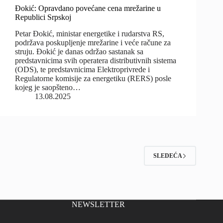
Đokić: Opravdano povećane cena mrežarine u
Republici Srpskoj
Petar Đokić, ministar energetike i rudarstva RS,
podržava poskupljenje mrežarine i veće račune za
struju. Đokić je danas održao sastanak sa
predstavnicima svih operatera distributivnih sistema
(ODS), te predstavnicima Elektroprivrede i
Regulatorne komisije za energetiku (RERS) posle
kojeg je saopšteno…
13.08.2025
SLEDEĆA
NEWSLETTER