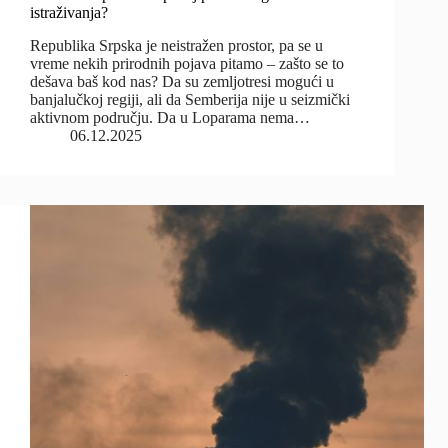
istraživanja?
Republika Srpska je neistražen prostor, pa se u
vreme nekih prirodnih pojava pitamo – zašto se to
dešava baš kod nas? Da su zemljotresi mogući u
banjalučkoj regiji, ali da Semberija nije u seizmički
aktivnom području. Da u Loparama nema…
06.12.2025