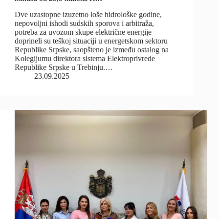
Dvе uzastopne izuzetno loše hidrološke godine,
nepovoljni ishodi sudskih sporova i arbitraža,
potreba za uvozom skupe električne energije
doprineli su teškoj situaciji u energetskom sektoru
Republike Srpske, saopšteno je između ostalog na
Kolegijumu direktora sistema Elektroprivrede
Republike Srpske u Trebinju.…
23.09.2025