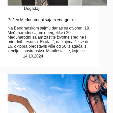
Događaji
Počeo Međunarodni sajam energetike
Na Beogradskom sajmu danas su otvoreni 19.
Međunarodni sajam energetike i 20.
Međunarodni sajam zaštite životne sredine i
prirodnih resursa „Ecofair“, na kojima će se do
16. oktobra predstaviti više od 50 izlagača iz
zemlje i inostranstva. Manifestacije, koje se…
14.10.2024