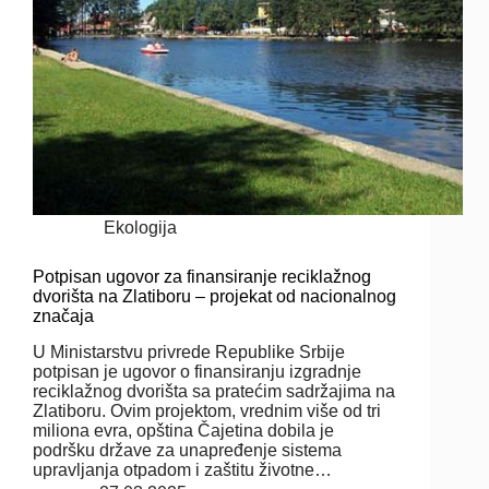
Ekologija
Potpisan ugovor za finansiranje reciklažnog
dvorišta na Zlatiboru – projekat od nacionalnog
značaja
U Ministarstvu privrede Republike Srbije
potpisan je ugovor o finansiranju izgradnje
reciklažnog dvorišta sa pratećim sadržajima na
Zlatiboru. Ovim projektom, vrednim više od tri
miliona evra, opština Čajetina dobila je
podršku države za unapređenje sistema
upravljanja otpadom i zaštitu životne…