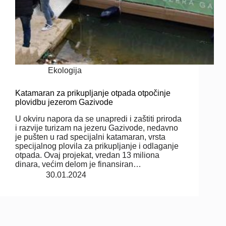
Ekologija
Katamaran za prikupljanje otpada otpočinje
plovidbu jezerom Gazivode
U okviru napora da se unapredi i zaštiti priroda
i razvije turizam na jezeru Gazivode, nedavno
je pušten u rad specijalni katamaran, vrsta
specijalnog plovila za prikupljanje i odlaganje
otpada. Ovaj projekat, vredan 13 miliona
dinara, većim delom je finansiran…
30.01.2024