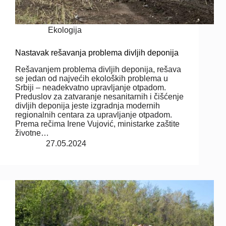
Ekologija
Nastavak rešavanja problema divljih deponija
Rešavanjem problema divljih deponija, rešava
se jedan od najvećih ekoloških problema u
Srbiji – neadekvatno upravljanje otpadom.
Preduslov za zatvaranje nesanitarnih i čišćenje
divljih deponija jeste izgradnja modernih
regionalnih centara za upravljanje otpadom.
Prema rečima Irene Vujović, ministarke zaštite
životne…
27.05.2024