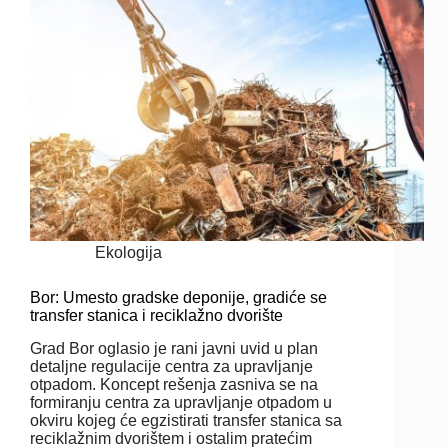
Ekologija
Bor: Umesto gradske deponije, gradiće se
transfer stanica i reciklažno dvorište
Grad Bor oglasio je rani javni uvid u plan
detaljne regulacije centra za upravljanje
otpadom. Koncept rešenja zasniva se na
formiranju centra za upravljanje otpadom u
okviru kojeg će egzistirati transfer stanica sa
reciklažnim dvorištem i ostalim pratećim