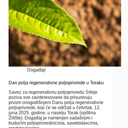
Događaji
Dan polja regenerativne poljoprivrede u Toraku
Savez za regenerativnu poljoprivredu Srbije
poziva sve zainteresovane da prisustvuju
prvom ovogodišnjem Danu polja regenerativne
poljoprivrede, koji će se održati u četvrtak, 12.
juna 2025. godine, u naselju Torak (opština
Žitište). Događaj je namenjen sadašnjim i
budućim poljoprivrednicima, savetodavcima,