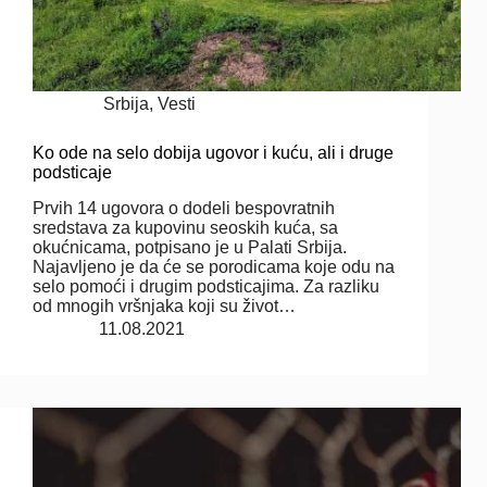
Srbija
,
Vesti
Ko ode na selo dobija ugovor i kuću, ali i druge
podsticaje
Prvih 14 ugovora o dodeli bespovratnih
sredstava za kupovinu seoskih kuća, sa
okućnicama, potpisano je u Palati Srbija.
Najavljeno je da će se porodicama koje odu na
selo pomoći i drugim podsticajima. Za razliku
od mnogih vršnjaka koji su život…
11.08.2021