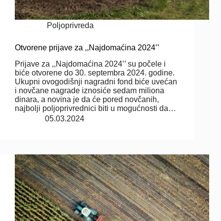
Poljoprivreda
Otvorene prijave za ,,Najdomaćina 2024’’
Prijave za ,,Najdomaćina 2024’’ su počele i
biće otvorene do 30. septembra 2024. godine.
Ukupni ovogodišnji nagradni fond biće uvećan
i novčane nagrade iznosiće sedam miliona
dinara, a novina je da će pored novčanih,
najbolji poljoprivrednici biti u mogućnosti da…
05.03.2024