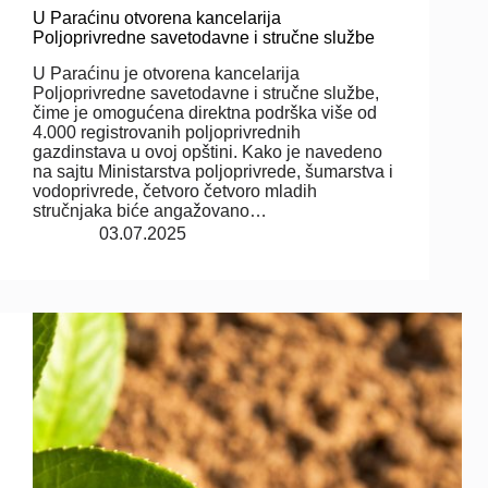
U Paraćinu otvorena kancelarija
Poljoprivredne savetodavne i stručne službe
U Paraćinu je otvorena kancelarija
Poljoprivredne savetodavne i stručne službe,
čime je omogućena direktna podrška više od
4.000 registrovanih poljoprivrednih
gazdinstava u ovoj opštini. Kako je navedeno
na sajtu Ministarstva poljoprivrede, šumarstva i
vodoprivrede, četvoro četvoro mladih
stručnjaka biće angažovano…
03.07.2025