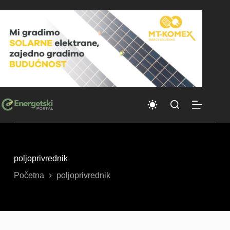
Skip
to
content
poljoprivrednik
Početna
poljoprivrednik