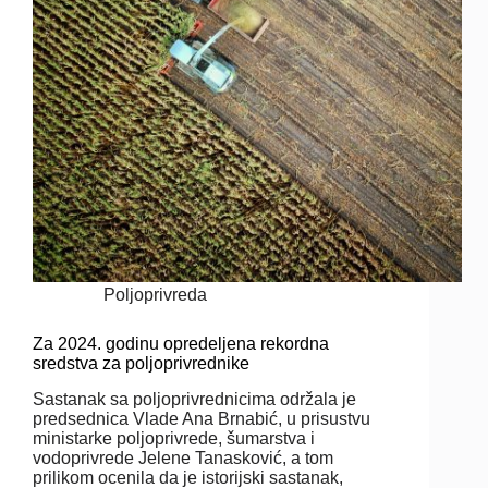
Poljoprivreda
Za 2024. godinu opredeljena rekordna
sredstva za poljoprivrednike
Sastanak sa poljoprivrednicima održala je
predsednica Vlade Ana Brnabić, u prisustvu
ministarke poljoprivrede, šumarstva i
vodoprivrede Jelene Tanasković, a tom
prilikom ocenila da je istorijski sastanak,