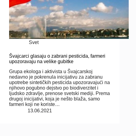
Svet
Švajcarci glasaju o zabrani pesticida, farmeri
upozoravaju na velike gubitke
Grupa ekologa i aktivista u Švajcarskoj
nedavno je pokrenula inicijativu za zabranu
upotrebe sintetičkih pesticida upozoravajući na
njihovo pogubno dejstvo po biodiverzitet i
ljudsko zdravlje, prenose svetski mediji. Prema
drugoj inicijativi, koja je nešto blaža, samo
farmeri koji ne koriste…
13.06.2021