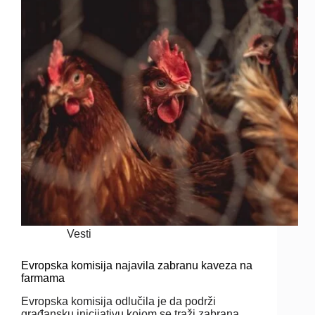
Vesti
Evropska komisija najavila zabranu kaveza na
farmama
Evropska komisija odlučila je da podrži
građansku inicijativu kojom se traži zabrana