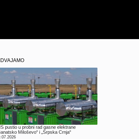
ZDVAJAMO
IS pustio u probni rad gasne elektrane
Banatsko Miloševo“ i „Srpska Crnja“
.07.2026