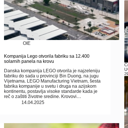
OIE
Kompanija Lego otvorila fabriku sa 12.400
solarnih panela na krovu
C
Uv
Danska kompanija LEGO otvorila je najzeleniju
29
fabriku do sada u provinciji Bin Duong, na jugu
Vijetnama. LEGO Manufacturing Vietnam, šesta
fabrika kompanije u svetu i druga na azijskom
kontinentu, postavlja visoke standarde kada je
reč o zaštiti životne sredine. Krovovi…
14.04.2025