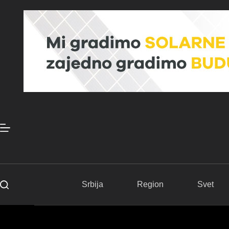
Skip
to
content
Srbija
Region
Svet