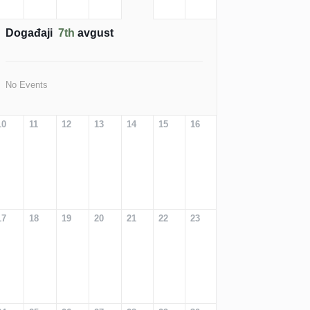
Događaji
7th
avgust
No Events
10
11
12
13
14
15
16
17
18
19
20
21
22
23