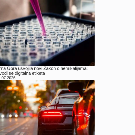
rna Gora usvojila novi Zakon o hemikalijama:
odi se digitalna etiketa
.07.2026