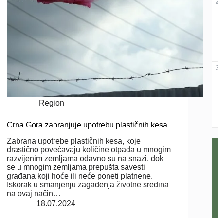
Region
Crna Gora zabranjuje upotrebu plastičnih kesa
Zabrana upotrebe plastičnih kesa, koje
drastično povećavaju količine otpada u mnogim
razvijenim zemljama odavno su na snazi, dok
se u mnogim zemljama prepušta savesti
građana koji hoće ili neće poneti platnene.
Iskorak u smanjenju zagađenja životne sredina
na ovaj način…
18.07.2024