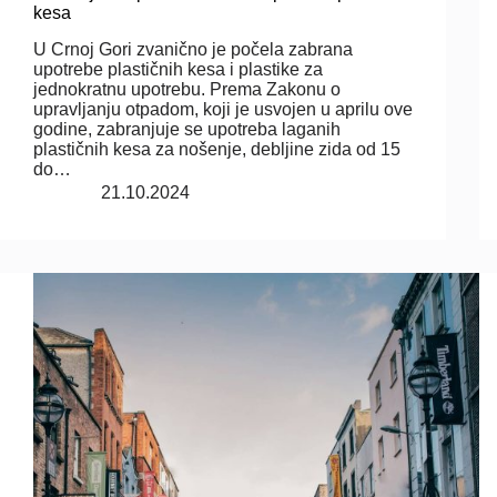
kesa
U Crnoj Gori zvanično je počela zabrana
upotrebe plastičnih kesa i plastike za
jednokratnu upotrebu. Prema Zakonu o
upravljanju otpadom, koji je usvojen u aprilu ove
godine, zabranjuje se upotreba laganih
plastičnih kesa za nošenje, debljine zida od 15
do…
21.10.2024