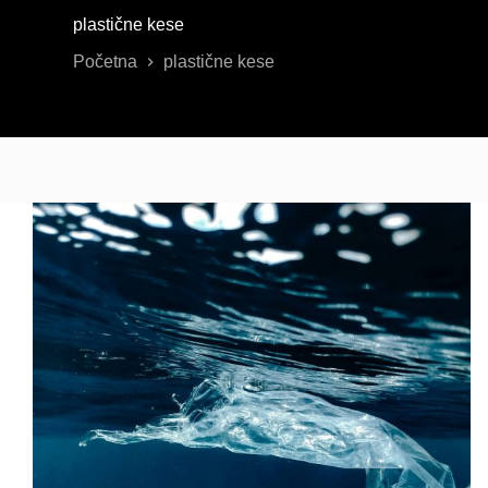
plastične kese
Početna
plastične kese