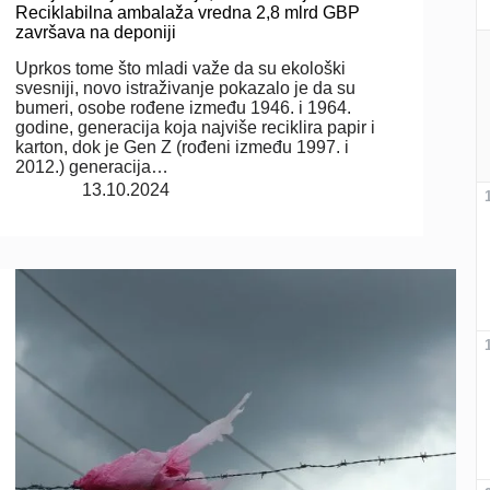
Reciklabilna ambalaža vredna 2,8 mlrd GBP
završava na deponiji
Uprkos tome što mladi važe da su ekološki
svesniji, novo istraživanje pokazalo je da su
bumeri, osobe rođene između 1946. i 1964.
godine, generacija koja najviše reciklira papir i
karton, dok je Gen Z (rođeni između 1997. i
2012.) generacija…
13.10.2024