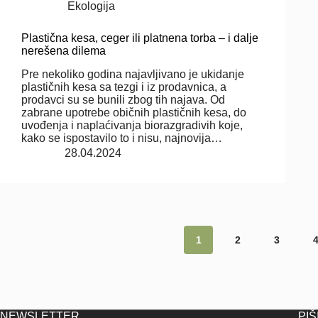
Ekologija
Plastična kesa, ceger ili platnena torba – i dalje
nerešena dilema
Pre nekoliko godina najavljivano je ukidanje
plastičnih kesa sa tezgi i iz prodavnica, a
prodavci su se bunili zbog tih najava. Od
zabrane upotrebe običnih plastičnih kesa, do
uvođenja i naplaćivanja biorazgradivih koje,
kako se ispostavilo to i nisu, najnovija…
28.04.2024
1
2
3
NEWSLETTER
PIŠ