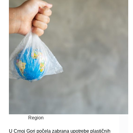
Region
U Crnoj Gori počela zabrana upotrebe plastičnih