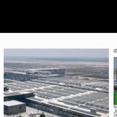
I
N
„
29