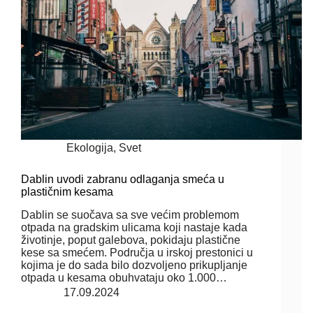
Ekologija
,
Svet
Dablin uvodi zabranu odlaganja smeća u
plastičnim kesama
Dablin se suočava sa sve većim problemom
otpada na gradskim ulicama koji nastaje kada
životinje, poput galebova, pokidaju plastične
kese sa smećem. Područja u irskoj prestonici u
kojima je do sada bilo dozvoljeno prikupljanje
otpada u kesama obuhvataju oko 1.000…
17.09.2024