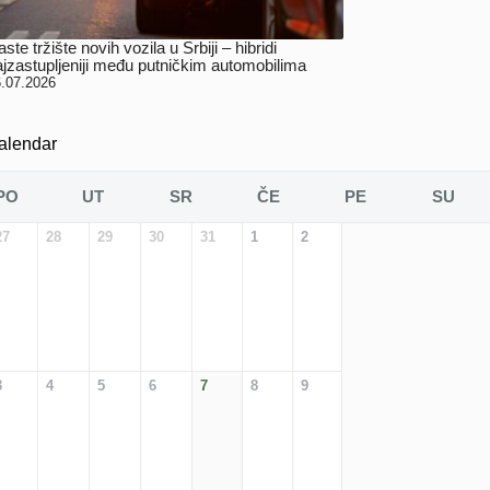
ste tržište novih vozila u Srbiji – hibridi
ajzastupljeniji među putničkim automobilima
.07.2026
alendar
PO
UT
SR
ČE
PE
SU
27
28
29
30
31
1
2
3
4
5
6
7
8
9