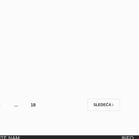
4
…
18
SLEDEĆA
ITE NAM
INFO