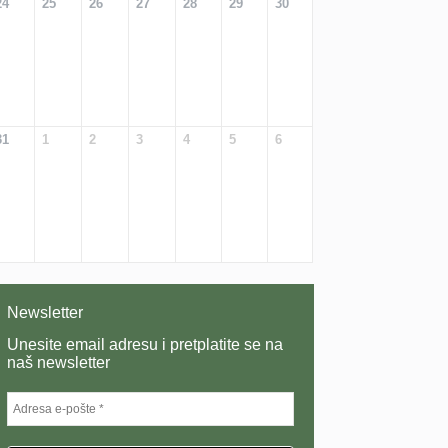
24
25
26
27
28
29
30
31
1
2
3
4
5
6
Newsletter
Unesite email adresu i pretplatite se na
naš newsletter