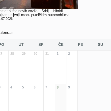
ste tržište novih vozila u Srbiji – hibridi
ajzastupljeniji među putničkim automobilima
.07.2026
alendar
PO
UT
SR
ČE
PE
SU
27
28
29
30
31
1
2
3
4
5
6
7
8
9