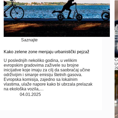
Saznajte
Kako zelene zone menjaju urbanistički pejzaž
C
U poslednjih nekoliko godina, u velikim
Uv
evropskim gradovima zaživele su brojne
29
inicijative koje imaju za cilj da saobraćaj učine
održivijim i smanje emisiju štetnih gasova.
Evropska komisija, zajedno sa lokalnim
vlastima, ulaže napore kako bi ubrzala prelazak
na ekološka vozila,…
04.01.2025