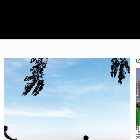
I
N
„
29