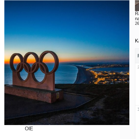
Ra
n
26
K
OIE