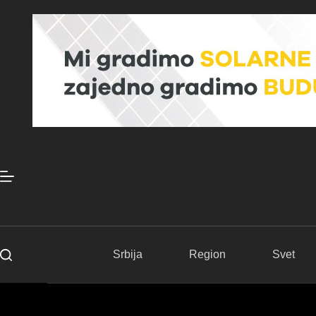
Skip
to
content
Srbija
Region
Svet