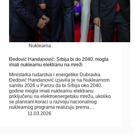
Nuklearna
Đedović Handanović: Srbija bi do 2040. mogla
imati nuklearnu elektranu na mreži
Ministarka rudarstva i energetike Dubravka
Đedović Handanović izjavila je na Nuklearnom
samitu 2026 u Parizu da bi Srbija oko 2040.
godine mogla imati nuklearnu elektranu
priključenu na elektroenergetsku mrežu, ukoliko
se planirani koraci u razvoju nacionalnog
nuklearnog programa realizuju prema…
11.03.2026