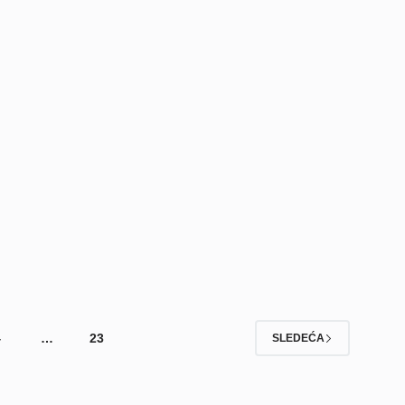
4
…
23
SLEDEĆA