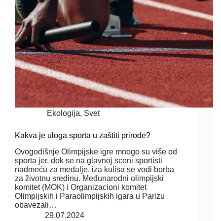
Ekologija
,
Svet
Kakva je uloga sporta u zaštiti prirode?
Ovogodišnje Olimpijske igre mnogo su više od
sporta jer, dok se na glavnoj sceni sportisti
nadmeću za medalje, iza kulisa se vodi borba
za životnu sredinu. Međunarodni olimpijski
komitet (MOK) i Organizacioni komitet
Olimpijskih i Paraolimpijskih igara u Parizu
obavezali…
29.07.2024