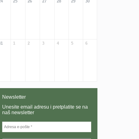
24
25
26
27
28
29
30
31
1
2
3
4
5
6
Newsletter
Unesite email adresu i pretplatite se na
naš newsletter