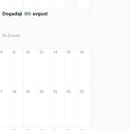
Događaji
8th
avgust
No Events
10
11
12
13
14
15
16
17
18
19
20
21
22
23