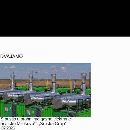
ZDVAJAMO
IS pustio u probni rad gasne elektrane
Banatsko Miloševo“ i „Srpska Crnja“
.07.2026