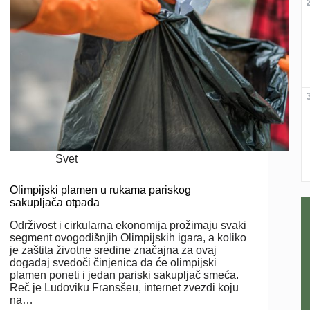
Svet
Olimpijski plamen u rukama pariskog
sakupljača otpada
Održivost i cirkularna ekonomija prožimaju svaki
segment ovogodišnjih Olimpijskih igara, a koliko
je zaštita životne sredine značajna za ovaj
događaj svedoči činjenica da će olimpijski
plamen poneti i jedan pariski sakupljač smeća.
Reč je Ludoviku Fransšeu, internet zvezdi koju
na…