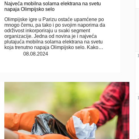
Najveća mobilna solarna elektrana na svetu
napaja Olimpijsko selo
Olimpijske igre u Parizu ostaće upamćene po
mnogo čemu, pa tako i po svojim naporima da
održivost inkorporiraju u svaki segment
organizacije. Jedna od novina je i najveća
plutajuća mobilna solarna elektrana na svetu
koja trenutno napaja Olimpijsko selo. Kako…
08.08.2024