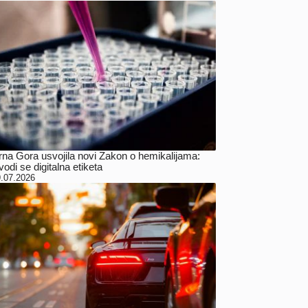
rna Gora usvojila novi Zakon o hemikalijama:
odi se digitalna etiketa
.07.2026