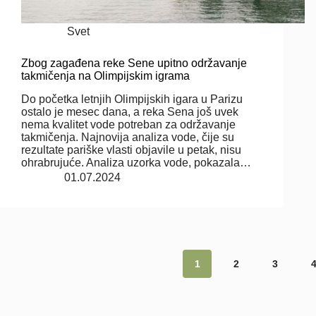
Svet
Zbog zagađena reke Sene upitno održavanje
takmičenja na Olimpijskim igrama
Do početka letnjih Olimpijskih igara u Parizu
ostalo je mesec dana, a reka Sena još uvek
nema kvalitet vode potreban za održavanje
takmičenja. Najnovija analiza vode, čije su
rezultate pariške vlasti objavile u petak, nisu
ohrabrujuće. Analiza uzorka vode, pokazala…
01.07.2024
1
2
3