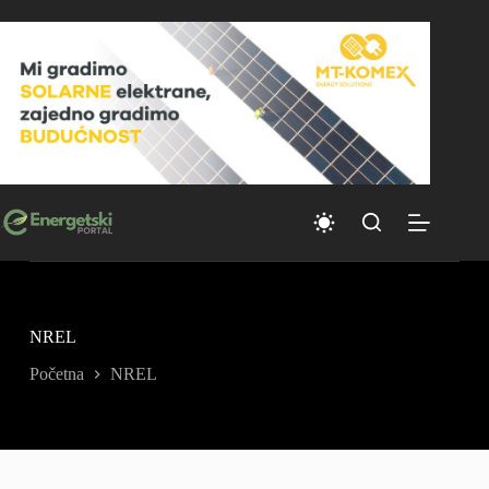
Skip
to
content
NREL
Početna
NREL