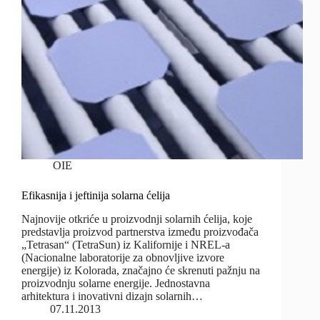
OIE
Efikasnija i jeftinija solarna ćelija
Najnovije otkriće u proizvodnji solarnih ćelija, koje
predstavlja proizvod partnerstva između proizvođača
„Tetrasan“ (TetraSun) iz Kalifornije i NREL-a
(Nacionalne laboratorije za obnovljive izvore
energije) iz Kolorada, značajno će skrenuti pažnju na
proizvodnju solarne energije. Jednostavna
arhitektura i inovativni dizajn solarnih…
07.11.2013