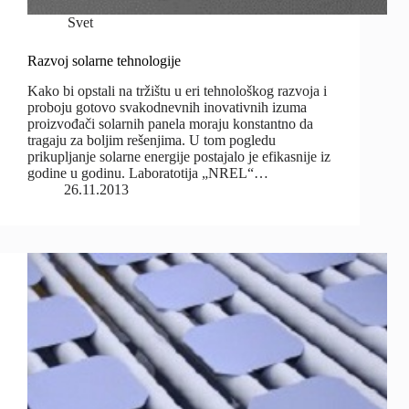
Svet
Razvoj solarne tehnologije
Kako bi opstali na tržištu u eri tehnološkog razvoja i
proboju gotovo svakodnevnih inovativnih izuma
proizvođači solarnih panela moraju konstantno da
tragaju za boljim rešenjima. U tom pogledu
prikupljanje solarne energije postajalo je efikasnije iz
godine u godinu. Laboratotija „NREL“…
26.11.2013