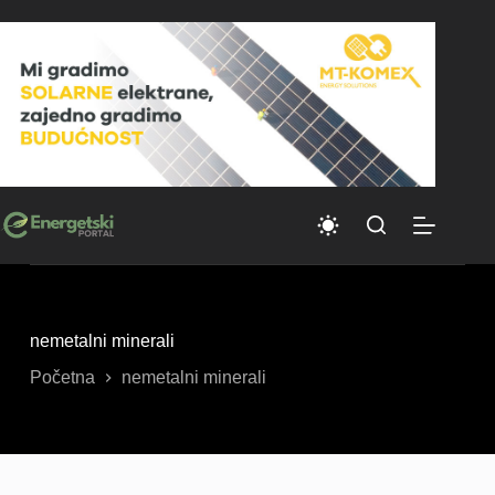
Skip
to
content
nemetalni minerali
Početna
nemetalni minerali