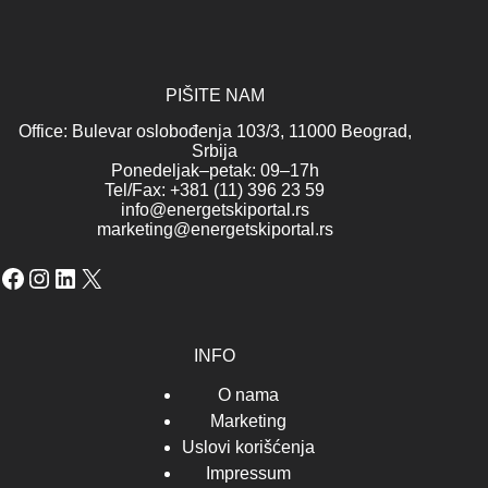
PIŠITE NAM
Office: Bulevar oslobođenja 103/3, 11000 Beograd,
Srbija
Ponedeljak–petak: 09–17h
Tel/Fax: +381 (11) 396 23 59
info@energetskiportal.rs
marketing@energetskiportal.rs
Facebook
Instagram
LinkedIn
X
INFO
O nama
Marketing
Uslovi korišćenja
Impressum