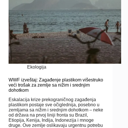
Ekologija
WWF izveštaj: Zagađenje plastikom višestruko
veći trošak za zemlje sa nižim i srednjim
dohotkom
Eskalacija krize prekograničnog zagađenja
plastikom postaje sve očiglednija, posebno u
zemljama sa nižim i srednjim dohotkom – neke
od država na prvoj liniji fronta su Brazil,
Etiopija, Kenija, Indija, Indonezija i mnoge
druge. Ove zemlje oslikavaju urgentnu potrebu