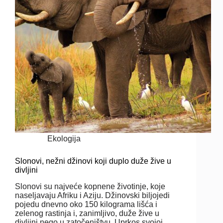
Ekologija
Slonovi, nežni džinovi koji duplo duže žive u
divljini
Slonovi su najveće kopnene životinje, koje
naseljavaju Afriku i Aziju. Džinovski biljojedi
pojedu dnevno oko 150 kilograma lišća i
zelenog rastinja i, zanimljivo, duže žive u
divljini nego u zatočeništvu. Uprkos svojoj