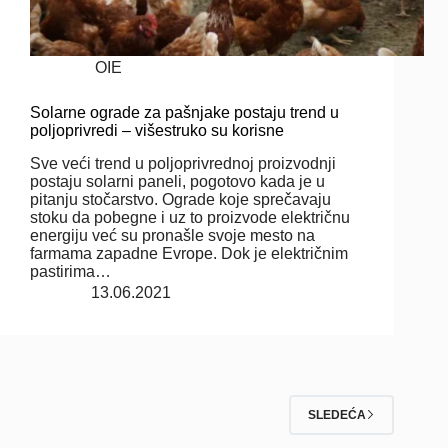
OIE
Solarne ograde za pašnjake postaju trend u
poljoprivredi – višestruko su korisne
Sve veći trend u poljoprivrednoj proizvodnji
postaju solarni paneli, pogotovo kada je u
pitanju stočarstvo. Ograde koje sprečavaju
stoku da pobegne i uz to proizvode električnu
energiju već su pronašle svoje mesto na
farmama zapadne Evrope. Dok je električnim
pastirima…
13.06.2021
SLEDEĆA