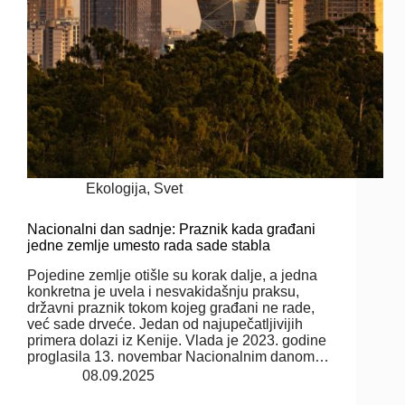
Ekologija
,
Svet
Nacionalni dan sadnje: Praznik kada građani
jedne zemlje umesto rada sade stabla
Pojedine zemlje otišle su korak dalje, a jedna
konkretna je uvela i nesvakidašnju praksu,
državni praznik tokom kojeg građani ne rade,
već sade drveće. Jedan od najupečatljivijih
primera dolazi iz Kenije. Vlada je 2023. godine
proglasila 13. novembar Nacionalnim danom…
08.09.2025