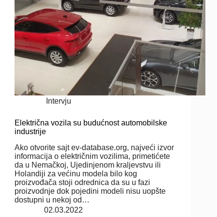
Intervju
Električna vozila su budućnost automobilske
industrije
Ako otvorite sajt ev-database.org, najveći izvor
informacija o električnim vozilima, primetićete
da u Nemačkoj, Ujedinjenom kraljevstvu ili
Holandiji za većinu modela bilo kog
proizvođača stoji odrednica da su u fazi
proizvodnje dok pojedini modeli nisu uopšte
dostupni u nekoj od…
02.03.2022