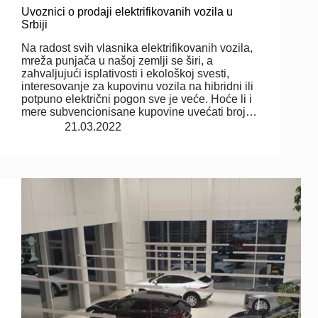
Uvoznici o prodaji elektrifikovanih vozila u
Srbiji
Na radost svih vlasnika elektrifikovanih vozila,
mreža punjača u našoj zemlji se širi, a
zahvaljujući isplativosti i ekološkoj svesti,
interesovanje za kupovinu vozila na hibridni ili
potpuno električni pogon sve je veće. Hoće li i
mere subvencionisane kupovine uvećati broj…
21.03.2022