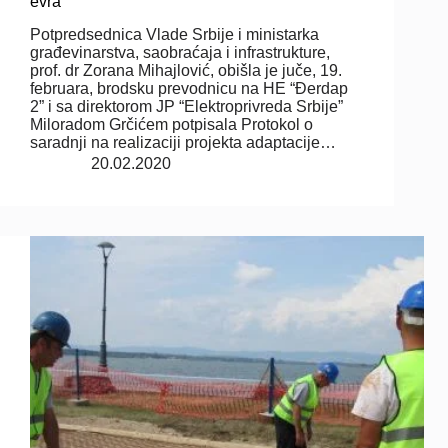
evra
Potpredsednica Vlade Srbije i ministarka
građevinarstva, saobraćaja i infrastrukture,
prof. dr Zorana Mihajlović, obišla je juče, 19.
februara, brodsku prevodnicu na HE “Đerdap
2” i sa direktorom JP “Elektroprivreda Srbije”
Miloradom Grčićem potpisala Protokol o
saradnji na realizaciji projekta adaptacije…
20.02.2020