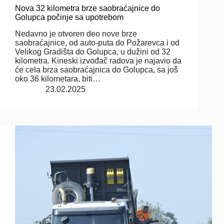
Nova 32 kilometra brze saobraćajnice do
Golupca počinje sa upotrebom
Nedavno je otvoren deo nove brze
saobraćajnice, od auto-puta do Požarevca i od
Velikog Gradišta do Golupca, u dužini od 32
kilometra. Kineski izvođač radova je najavio da
će cela brza saobraćajnica do Golupca, sa još
oko 36 kilometara, biti…
23.02.2025