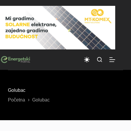
Skip
to
content
Golubac
Početna
Golubac