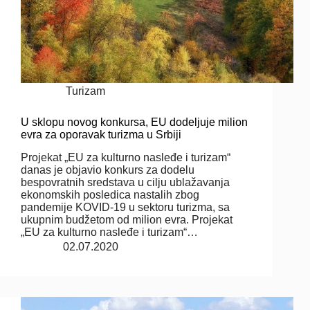
Turizam
U sklopu novog konkursa, EU dodeljuje milion
evra za oporavak turizma u Srbiji
Projekat „EU za kulturno nasleđe i turizam“
danas je objavio konkurs za dodelu
bespovratnih sredstava u cilju ublažavanja
ekonomskih posledica nastalih zbog
pandemije KOVID-19 u sektoru turizma, sa
ukupnim budžetom od milion evra. Projekat
„EU za kulturno nasleđe i turizam“…
02.07.2020