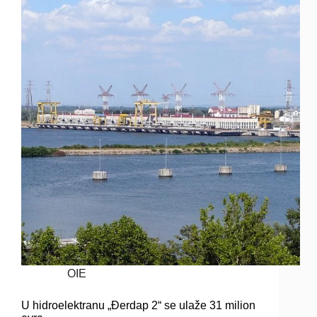
OIE
U hidroelektranu „Đerdap 2“ se ulaže 31 milion