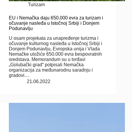
Turizam
EU i Nemačka daju 650.000 evra za turizam i
očuvanje nasleđa u Istočnoj Srbiji i Donjem
Podunavlju
U osam projekata za unapređenje turizma i
očuvanje kulturnog nasleđa u Istočnoj Srbiji i
Donjem Podunavlju, Evropska unija i Vlada
Nemačke uložiće 650.000 evra bespovratnih
sredstava. Memorandum su u tvrđavi
„Golubački grad“ potpisali Nemačka
organizacija za međunarodnu saradnju i
gradovi…
21.06.2022