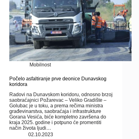
Mobilnost
Počelo asfaltiranje prve deonice Dunavskog
koridora
Radovi na Dunavskom koridoru, odnosno brzoj
saobraćajnici Požarevac – Veliko Gradište –
Golubac je u toku, a prema rečima ministra
građevinarstva, saobraćaja i infrastrukture
Gorana Vesića, biće kompletno završena do
kraja 2025. godine i potpuno će promentiti
način života ljudi…
02.10.2023