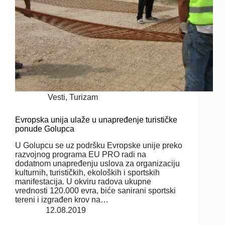
Vesti
,
Turizam
Evropska unija ulaže u unapređenje turističke
ponude Golupca
U Golupcu se uz podršku Evropske unije preko
razvojnog programa EU PRO radi na
dodatnom unapređenju uslova za organizaciju
kulturnih, turističkih, ekoloških i sportskih
manifestacija. U okviru radova ukupne
vrednosti 120.000 evra, biće sanirani sportski
tereni i izgrađen krov na…
12.08.2019