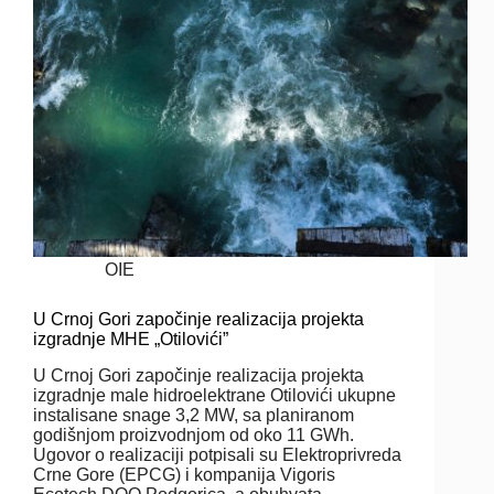
OIE
U Crnoj Gori započinje realizacija projekta
izgradnje MHE „Otilovići”
U Crnoj Gori započinje realizacija projekta
izgradnje male hidroelektrane Otilovići ukupne
instalisane snage 3,2 MW, sa planiranom
godišnjom proizvodnjom od oko 11 GWh.
Ugovor o realizaciji potpisali su Elektroprivreda
Crne Gore (EPCG) i kompanija Vigoris