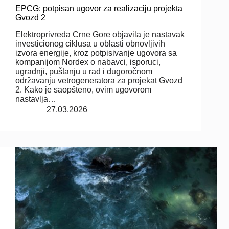
EPCG: potpisan ugovor za realizaciju projekta
Gvozd 2
Elektroprivreda Crne Gore objavila je nastavak
investicionog ciklusa u oblasti obnovljivih
izvora energije, kroz potpisivanje ugovora sa
kompanijom Nordex o nabavci, isporuci,
ugradnji, puštanju u rad i dugoročnom
održavanju vetrogeneratora za projekat Gvozd
2. Kako je saopšteno, ovim ugovorom
nastavlja…
27.03.2026