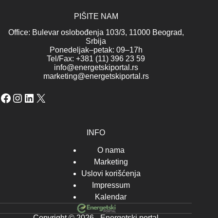
PIŠITE NAM
Office: Bulevar oslobođenja 103/3, 11000 Beograd,
Srbija
Ponedeljak–petak: 09–17h
Tel/Fax: +381 (11) 396 23 59
info@energetskiportal.rs
marketing@energetskiportal.rs
Facebook
Instagram
LinkedIn
X
INFO
O nama
Marketing
Uslovi korišćenja
Impressum
Kalendar
Copyright © 2026 - Energetski portal