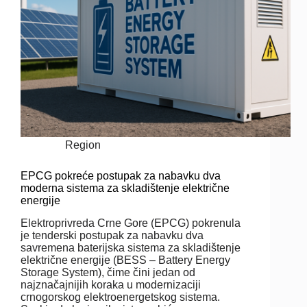
Region
EPCG pokreće postupak za nabavku dva
moderna sistema za skladištenje električne
energije
Elektroprivreda Crne Gore (EPCG) pokrenula
je tenderski postupak za nabavku dva
savremena baterijska sistema za skladištenje
električne energije (BESS – Battery Energy
Storage System), čime čini jedan od
najznačajnijih koraka u modernizaciji
crnogorskog elektroenergetskog sistema.