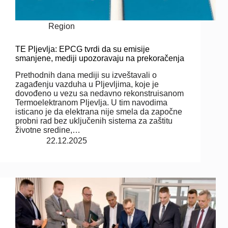
Region
TE Pljevlja: EPCG tvrdi da su emisije
smanjene, mediji upozoravaju na prekoračenja
Prethodnih dana mediji su izveštavali o
zagađenju vazduha u Pljevljima, koje je
dovođeno u vezu sa nedavno rekonstruisanom
Termoelektranom Pljevlja. U tim navodima
isticano je da elektrana nije smela da započne
probni rad bez uključenih sistema za zaštitu
životne sredine,…
22.12.2025