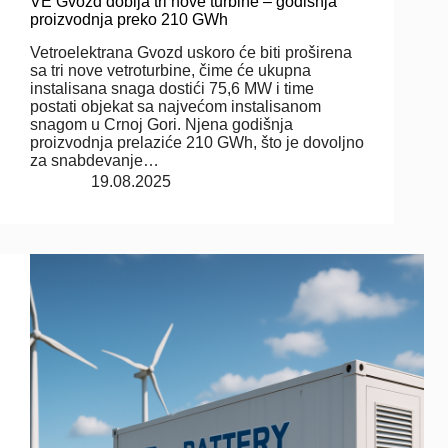
VE Gvozd dobija tri nove turbine – godišnja
proizvodnja preko 210 GWh
Vetroelektrana Gvozd uskoro će biti proširena
sa tri nove vetroturbine, čime će ukupna
instalisana snaga dostići 75,6 MW i time
postati objekat sa najvećom instalisanom
snagom u Crnoj Gori. Njena godišnja
proizvodnja prelaziće 210 GWh, što je dovoljno
za snabdevanje…
19.08.2025