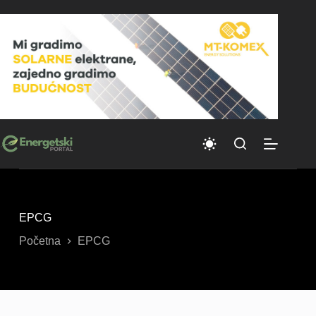
Skip
to
content
EPCG
Početna
EPCG