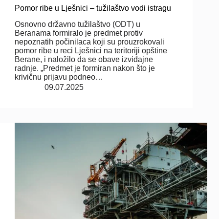
Pomor ribe u Lješnici – tužilaštvo vodi istragu
Osnovno državno tužilaštvo (ODT) u
Beranama formiralo je predmet protiv
nepoznatih počinilaca koji su prouzrokovali
pomor ribe u reci Lješnici na teritoriji opštine
Berane, i naložilo da se obave izviđajne
radnje. „Predmet je formiran nakon što je
krivičnu prijavu podneo…
09.07.2025