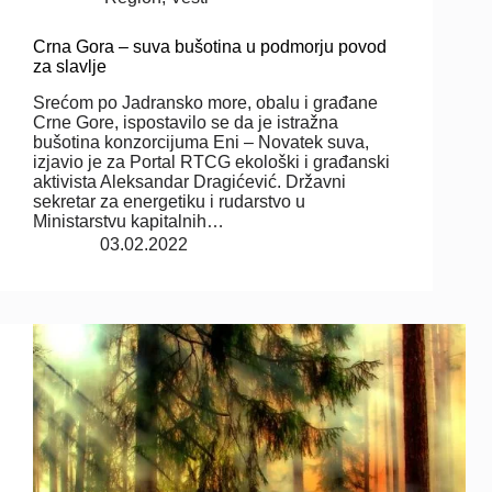
Crna Gora – suva bušotina u podmorju povod
za slavlje
Srećom po Jadransko more, obalu i građane
Crne Gore, ispostavilo se da je istražna
bušotina konzorcijuma Eni – Novatek suva,
izjavio je za Portal RTCG ekološki i građanski
aktivista Aleksandar Dragićević. Državni
sekretar za energetiku i rudarstvo u
Ministarstvu kapitalnih…
03.02.2022