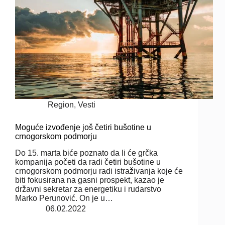
Region
,
Vesti
Moguće izvođenje još četiri bušotine u
crnogorskom podmorju
Do 15. marta biće poznato da li će grčka
kompanija početi da radi četiri bušotine u
crnogorskom podmorju radi istraživanja koje će
biti fokusirana na gasni prospekt, kazao je
državni sekretar za energetiku i rudarstvo
Marko Perunović. On je u…
06.02.2022