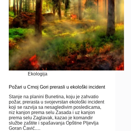
Ekologija
Požari u Crnoj Gori prerasli u ekološki incident
Stanje na planini Bunetina, koju je zahvatio
požar, prerasta u svojevrstan ekološki incident
koji se razvija sa nesagledivim posledicama,
niz kanjon prema selu Zasada i uz kanjon
prema selu Zaglavak, kazao je komandir
službe zaštite i spašavanja Opštine Pljevlja
Goran Čavić.…