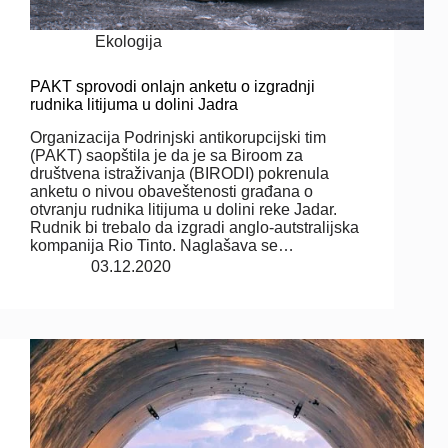
Ekologija
PAKT sprovodi onlajn anketu o izgradnji
rudnika litijuma u dolini Jadra
Organizacija Podrinjski antikorupcijski tim
(PAKT) saopštila je da je sa Biroom za
društvena istraživanja (BIRODI) pokrenula
anketu o nivou obaveštenosti građana o
otvranju rudnika litijuma u dolini reke Jadar.
Rudnik bi trebalo da izgradi anglo-autstralijska
kompanija Rio Tinto. Naglašava se…
03.12.2020