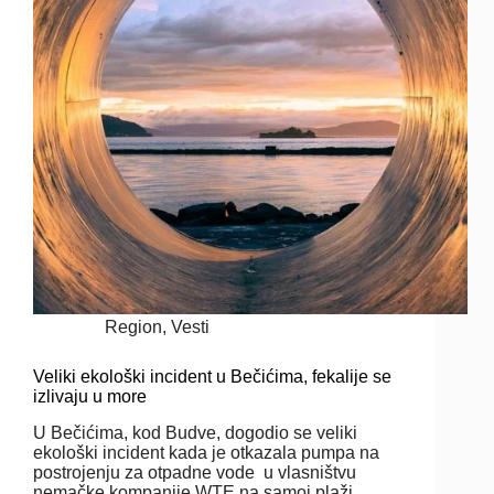
Region
,
Vesti
Veliki ekološki incident u Bečićima, fekalije se
izlivaju u more
U Bečićima, kod Budve, dogodio se veliki
ekološki incident kada je otkazala pumpa na
postrojenju za otpadne vode u vlasništvu
nemačke kompanije WTE na samoj plaži