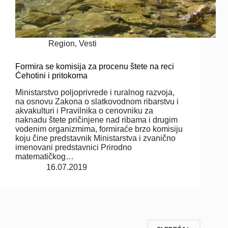
Region
,
Vesti
Formira se komisija za procenu štete na reci
Ćehotini i pritokoma
Ministarstvo poljoprivrede i ruralnog razvoja,
na osnovu Zakona o slatkovodnom ribarstvu i
akvakulturi i Pravilnika o cenovniku za
naknadu štete pričinjene nad ribama i drugim
vodenim organizmima, formiraće brzo komisiju
koju čine predstavnik Ministarstva i zvanično
imenovani predstavnici Prirodno
matematičkog…
16.07.2019