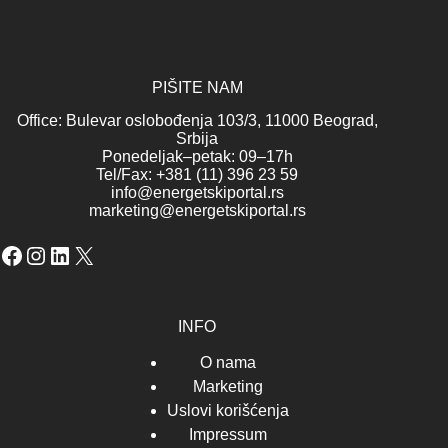
PIŠITE NAM
Office: Bulevar oslobođenja 103/3, 11000 Beograd,
Srbija
Ponedeljak–petak: 09–17h
Tel/Fax: +381 (11) 396 23 59
info@energetskiportal.rs
marketing@energetskiportal.rs
Facebook
Instagram
LinkedIn
X
INFO
O nama
Marketing
Uslovi korišćenja
Impressum