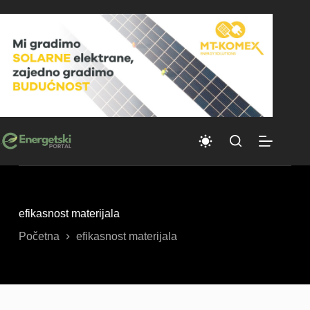
Skip
to
content
efikasnost materijala
Početna
efikasnost materijala