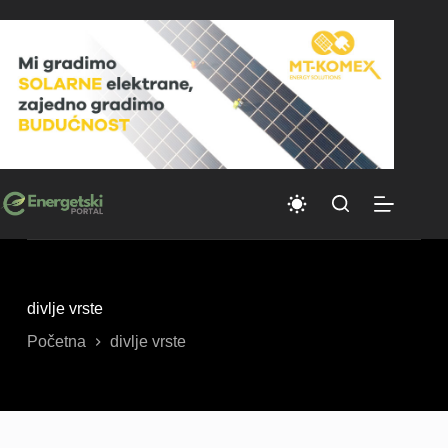
Skip
to
content
divlje vrste
Početna
divlje vrste