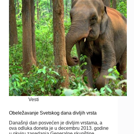
Vesti
Obeležavanje Svetskog dana divljih vrsta
Današnji dan posvećen je divljim vrstama, a
ova odluka doneta je u decembru 2013. godine
u okviru zasedanja Generalne skupštine