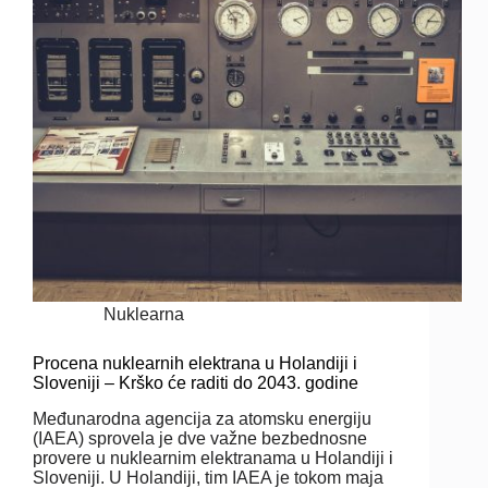
Nuklearna
Procena nuklearnih elektrana u Holandiji i
Sloveniji – Krško će raditi do 2043. godine
Međunarodna agencija za atomsku energiju
(IAEA) sprovela je dve važne bezbednosne
provere u nuklearnim elektranama u Holandiji i
Sloveniji. U Holandiji, tim IAEA je tokom maja