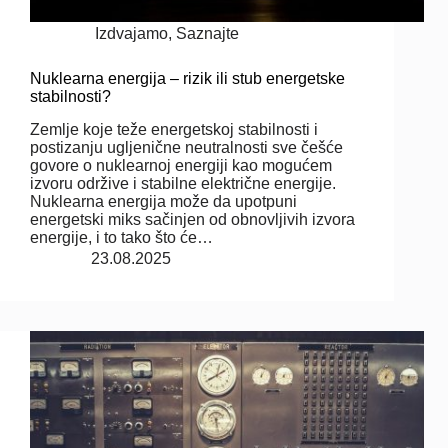
Izdvajamo
,
Saznajte
Nuklearna energija – rizik ili stub energetske
stabilnosti?
Zemlje koje teže energetskoj stabilnosti i
postizanju ugljenične neutralnosti sve češće
govore o nuklearnoj energiji kao mogućem
izvoru održive i stabilne električne energije.
Nuklearna energija može da upotpuni
energetski miks sačinjen od obnovljivih izvora
energije, i to tako što će…
23.08.2025