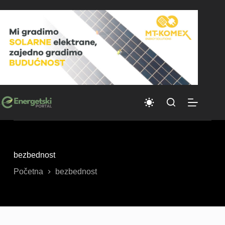
Skip
to
content
bezbednost
Početna
bezbednost