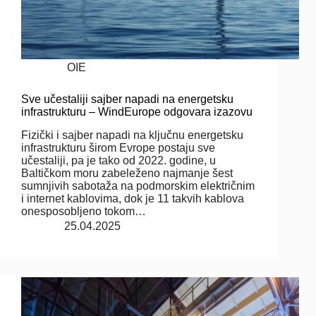
OIE
Sve učestaliji sajber napadi na energetsku
infrastrukturu – WindEurope odgovara izazovu
Fizički i sajber napadi na ključnu energetsku
infrastrukturu širom Evrope postaju sve
učestaliji, pa je tako od 2022. godine, u
Baltičkom moru zabeleženo najmanje šest
sumnjivih sabotaža na podmorskim električnim
i internet kablovima, dok je 11 takvih kablova
onesposobljeno tokom…
25.04.2025