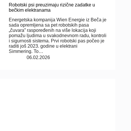
Robotski psi preuzimaju rizične zadatke u
bečkim elektranama
Energetska kompanija Wien Energie iz Beča je
sada opremljena sa pet robotskih pasa
„čuvara” raspoređenih na više lokacija koji
pomažu ljudima u svakodnevnom radu, kontroli
i sigurnosti sistema. Prvi robotski pas počeo je
raditi još 2023. godine u elektrani
Simmering. To…
06.02.2026