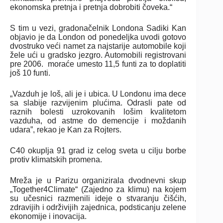
ekonomska pretnja i pretnja dobrobiti čoveka.“
S tim u vezi, gradonačelnik Londona Sadiki Kan
objavio je da London od ponedeljka uvodi gotovo
dvostruko veći namet za najstarije automobile koji
žele ući u gradsko jezgro. Automobili registrovani
pre 2006. moraće umesto 11,5 funti za to doplatiti
još 10 funti.
„Vazduh je loš, ali je i ubica. U Londonu ima dece
sa slabije razvijenim plućima. Odrasli pate od
raznih bolesti uzrokovanih lošim kvalitetom
vazduha, od astme do demencije i moždanih
udara”, rekao je Kan za Rojters.
C40 okuplja 91 grad iz celog sveta u cilju borbe
protiv klimatskih promena.
Mreža je u Parizu organizirala dvodnevni skup
„Together4Climate“ (Zajedno za klimu) na kojem
su učesnici razmenili ideje o stvaranju čišćih,
zdravijih i održivijih zajednica, podsticanju zelene
ekonomije i inovacija.