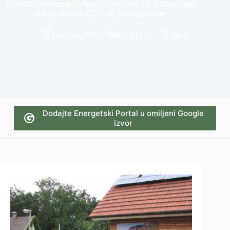
Svetske metropole potpisale deklaraciju o dostizanju
nulte emisije CO2 do 2030. godine
Ekologija
,
Vesti
,
Mobilnost
2 mins
Dodajte Energetski Portal u omiljeni Google
izvor