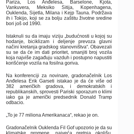
Pariza, Los Anđelesa, Barselone, Kjota,
Vankuvera, Meksiko Sitija, Kopenhagena,
Ouklenda, Sijetla, Milana i Kejp Tauna. Podržava
ih i Tokijo, koji se za bolju zaštitu životne sredine
bori još od 1990.
Istaknuli su da imaju viziju „budućnosti u kojoj su
hodanje, biciklizam i deljenje prevoza glavni
načini kretanja gradskog stanovništva“. Obavezali
su se da će im dati prioritet, smanjiti broj vozila
koja najviše zagađuju vazduh i postupno napustiti
korišćenje vozila na fosilna goriva.
Na konferenciji za novinare, gradonačelnik Los
Anđelesa Erik Garseti istakao je da će više od
382 američkih gradova, i demokratskih i
republikanskih, sprovesti Pariski sporazum o klimi
iako ga je američki predsednik Donald Tramp
odbacio.
„To je 77 miliona Amerikanaca“, rekao je on.
Gradonačelnik Ouklenda Fil Gof upozorio je da su
klimatske promene „najveća pretnja okolišu,