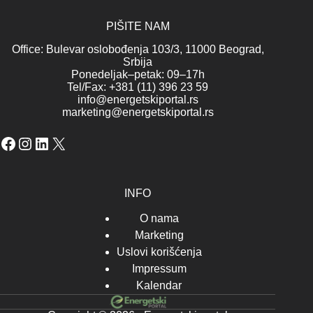
PIŠITE NAM
Office: Bulevar oslobođenja 103/3, 11000 Beograd,
Srbija
Ponedeljak–petak: 09–17h
Tel/Fax: +381 (11) 396 23 59
info@energetskiportal.rs
marketing@energetskiportal.rs
Facebook
Instagram
LinkedIn
X
INFO
O nama
Marketing
Uslovi korišćenja
Impressum
Kalendar