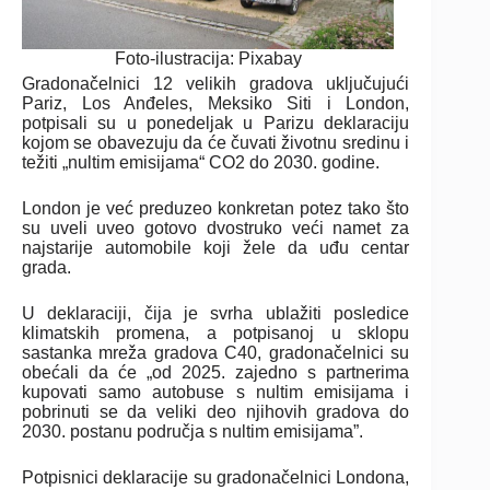
Foto-ilustracija: Pixabay
Gradonačelnici 12 velikih gradova uključujući
Pariz, Los Anđeles, Meksiko Siti i London,
potpisali su u ponedeljak u Parizu deklaraciju
kojom se obavezuju da će čuvati životnu sredinu i
težiti „nultim emisijama“ CO2 do 2030. godine.
London je već preduzeo konkretan potez tako što
su uveli uveo gotovo dvostruko veći namet za
najstarije automobile koji žele da uđu centar
grada.
U deklaraciji, čija je svrha ublažiti posledice
klimatskih promena, a potpisanoj u sklopu
sastanka mreža gradova C40, gradonačelnici su
obećali da će „od 2025. zajedno s partnerima
kupovati samo autobuse s nultim emisijama i
pobrinuti se da veliki deo njihovih gradova do
2030. postanu područja s nultim emisijama”.
Potpisnici deklaracije su gradonačelnici Londona,