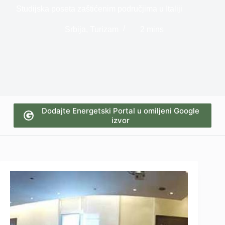
Studijska poseta zaštićenim područjima u Italiji
Srbija
,
Turizam
2 mins
Dodajte Energetski Portal u omiljeni Google
izvor