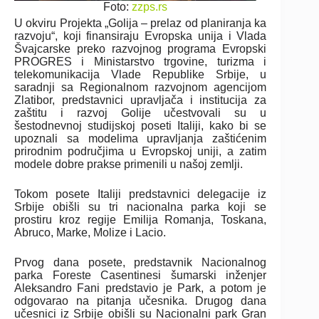
Foto:
zzps.rs
U okviru Projekta „Golija – prelaz od planiranja ka
razvoju“, koji finansiraju Evropska unija i Vlada
Švajcarske preko razvojnog programa Evropski
PROGRES i Ministarstvo trgovine, turizma i
telekomunikacija Vlade Republike Srbije, u
saradnji sa Regionalnom razvojnom agencijom
Zlatibor, predstavnici upravljača i institucija za
zaštitu i razvoj Golije učestvovali su u
šestodnevnoj studijskoj poseti Italiji, kako bi se
upoznali sa modelima upravljanja zaštićenim
prirodnim područjima u Evropskoj uniji, a zatim
modele dobre prakse primenili u našoj zemlji.
Tokom posete Italiji predstavnici delegacije iz
Srbije obišli su tri nacionalna parka koji se
prostiru kroz regije Emilija Romanja, Toskana,
Abruco, Marke, Molize i Lacio.
Prvog dana posete, predstavnik Nacionalnog
parka Foreste Casentinesi šumarski inženjer
Aleksandro Fani predstavio je Park, a potom je
odgovarao na pitanja učesnika. Drugog dana
učesnici iz Srbije obišli su Nacionalni park Gran