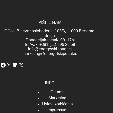
PIŠITE NAM
Office: Bulevar oslobođenja 103/3, 11000 Beograd,
Srbija
Ponedeljak–petak: 09–17h
Tel/Fax: +381 (11) 396 23 59
info@energetskiportal.rs
marketing@energetskiportal.rs
Facebook
Instagram
LinkedIn
X
INFO
O nama
Marketing
Uslovi korišćenja
Impressum