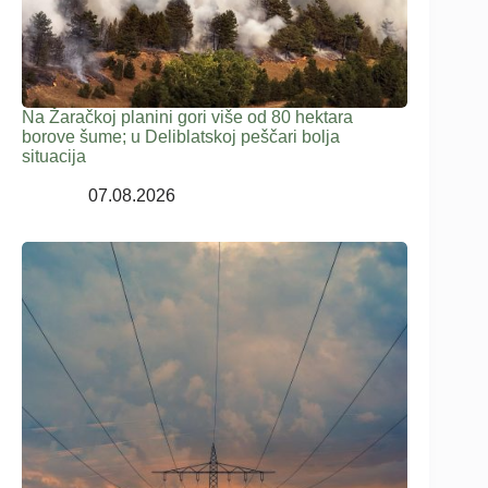
Na Žaračkoj planini gori više od 80 hektara
borove šume; u Deliblatskoj peščari bolja
situacija
07.08.2026