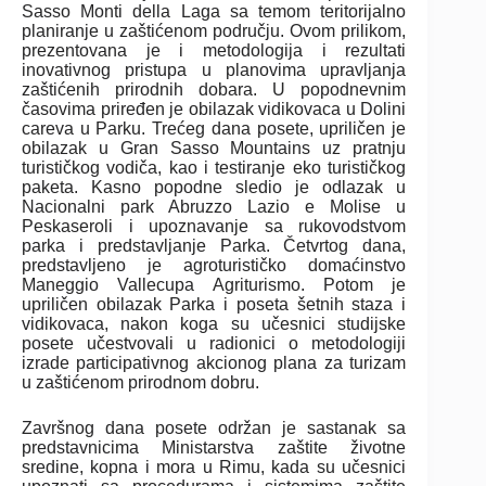
Sasso Monti della Laga sa temom teritorijalno
planiranje u zaštićenom području. Ovom prilikom,
prezentovana je i metodologija i rezultati
inovativnog pristupa u planovima upravljanja
zaštićenih prirodnih dobara. U popodnevnim
časovima priređen je obilazak vidikovaca u Dolini
careva u Parku. Trećeg dana posete, upriličen je
obilazak u Gran Sasso Mountains uz pratnju
turističkog vodiča, kao i testiranje eko turističkog
paketa. Kasno popodne sledio je odlazak u
Nacionalni park Abruzzo Lazio e Molise u
Peskaseroli i upoznavanje sa rukovodstvom
parka i predstavljanje Parka. Četvrtog dana,
predstavljeno je agroturističko domaćinstvo
Maneggio Vallecupa Agriturismo. Potom je
upriličen obilazak Parka i poseta šetnih staza i
vidikovaca, nakon koga su učesnici studijske
posete učestvovali u radionici o metodologiji
izrade participativnog akcionog plana za turizam
u zaštićenom prirodnom dobru.
Završnog dana posete održan je sastanak sa
predstavnicima Ministarstva zaštite životne
sredine, kopna i mora u Rimu, kada su učesnici