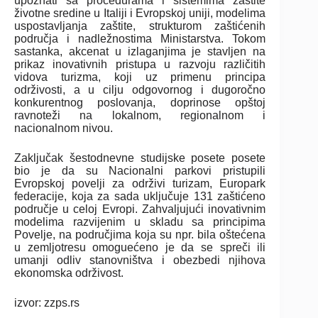
upoznati sa procedurama i sistemima zaštite
životne sredine u Italiji i Evropskoj uniji, modelima
uspostavljanja zaštite, strukturom zaštićenih
područja i nadležnostima Ministarstva. Tokom
sastanka, akcenat u izlaganjima je stavljen na
prikaz inovativnih pristupa u razvoju različitih
vidova turizma, koji uz primenu principa
održivosti, a u cilju odgovornog i dugoročno
konkurentnog poslovanja, doprinose opštoj
ravnoteži na lokalnom, regionalnom i
nacionalnom nivou.
Zaključak šestodnevne studijske posete posete
bio je da su Nacionalni parkovi pristupili
Evropskoj povelji za održivi turizam, Europark
federacije, koja za sada uključuje 131 zaštićeno
područje u celoj Evropi. Zahvaljujući inovativnim
modelima razvijenim u skladu sa principima
Povelje, na područjima koja su npr. bila oštećena
u zemljotresu omoguećeno je da se spreči ili
umanji odliv stanovništva i obezbedi njihova
ekonomska održivost.
izvor: zzps.rs