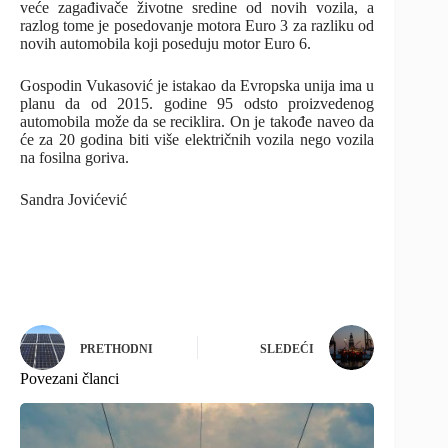
veće zagađivače životne sredine od novih vozila, a
razlog tome je posedovanje motora Euro 3 za razliku od
novih automobila koji poseduju motor Euro 6.
Gospodin Vukasović je istakao da Evropska unija ima u
planu da od 2015. godine 95 odsto proizvedenog
automobila može da se reciklira. On je takođe naveo da
će za 20 godina biti više električnih vozila nego vozila
na fosilna goriva.
Sandra Jovićević
PRETHODNI
SLEDEĆI
Povezani članci