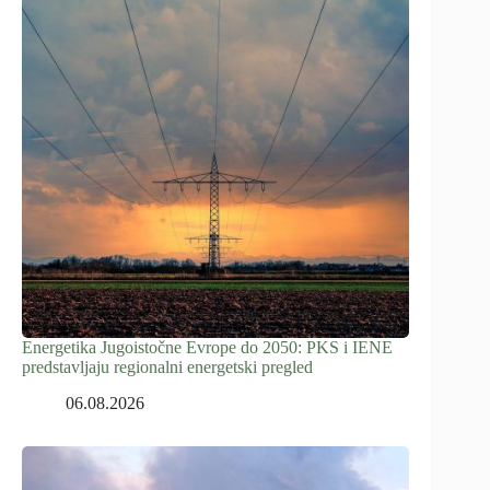
Energetika Jugoistočne Evrope do 2050: PKS i IENE
predstavljaju regionalni energetski pregled
06.08.2026