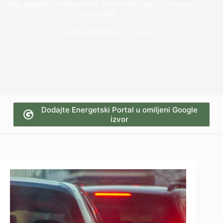
Srbija zaradila 15 miliona evra od ekološke takse na uvezene
automobile
Srbija
,
Mobilnost
1 min
Dodajte Energetski Portal u omiljeni Google
izvor