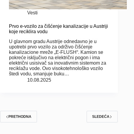
Vesti
Prvo e-vozilo za čišćenje kanalizacije u Austriji
koje reciklira vodu
U glavnom gradu Austrije odnedavno je u
upotrebi prvo vozilo za održivo čišćenje
kanalizacione mreže „E-FLUSH“. Kamion se
pokreće isključivo na električni pogon i ima
električni usisivač sa inovativnim sistemom za
reciklažu vode. Ovo visokotehnološko vozilo
štedi vodu, smanjuje buku…
10.08.2025
PRETHODNA
SLEDEĆA