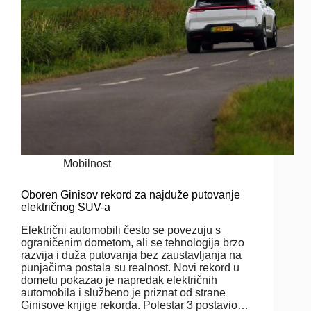
Mobilnost
Oboren Ginisov rekord za najduže putovanje
električnog SUV-a
Električni automobili često se povezuju s
ograničenim dometom, ali se tehnologija brzo
razvija i duža putovanja bez zaustavljanja na
punjačima postala su realnost. Novi rekord u
dometu pokazao je napredak električnih
automobila i službeno je priznat od strane
Ginisove knjige rekorda. Polestar 3 postavio…