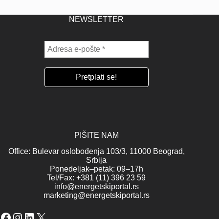
NEWSLETTER
PIŠITE NAM
Office: Bulevar oslobođenja 103/3, 11000 Beograd,
Srbija
Ponedeljak–petak: 09–17h
Tel/Fax: +381 (11) 396 23 59
info@energetskiportal.rs
marketing@energetskiportal.rs
Facebook
Instagram
LinkedIn
X