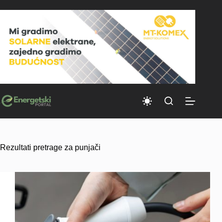
Skip
to
content
Rezultati pretrage za punjači