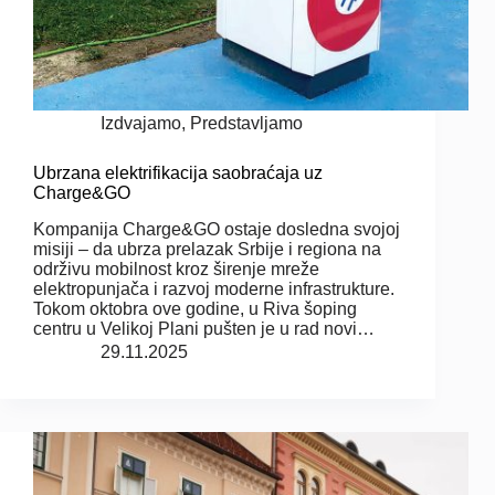
Izdvajamo
,
Predstavljamo
Ubrzana elektrifikacija saobraćaja uz
Charge&GO
Kompanija Charge&GO ostaje dosledna svojoj
misiji – da ubrza prelazak Srbije i regiona na
održivu mobilnost kroz širenje mreže
elektropunjača i razvoj moderne infrastrukture.
Tokom oktobra ove godine, u Riva šoping
centru u Velikoj Plani pušten je u rad novi…
29.11.2025