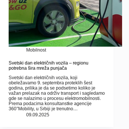
Mobilnost
Svetski dan električnih vozila – regionu
potrebna šira mreža punjača
Svetski dan električnih vozila, koji
obeležavamo 9. septembra proteklih šest
godina, prilika je da se podsetimo koliko je
važan prelazak na održiv transport i sagledamo
gde se nalazimo u procesu elektromobilnosti.
Prema podacima konsultanstke agencije
360°Mobility, u Srbiji je trenutno…
09.09.2025