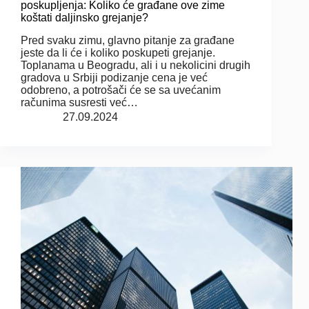
poskupljenja: Koliko će građane ove zime
koštati daljinsko grejanje?
Pred svaku zimu, glavno pitanje za građane
jeste da li će i koliko poskupeti grejanje.
Toplanama u Beogradu, ali i u nekolicini drugih
gradova u Srbiji podizanje cena je već
odobreno, a potrošači će se sa uvećanim
računima susresti već…
27.09.2024