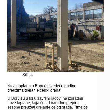
Srbija
Nova toplana u Boru od sledeće godine
preuzima grejanje celog grada
U Boru su u toku završni radovi na izgradnji
nove toplane, koja će od naredne grejne
sezone preuzeti grejanje celog grada. Time će