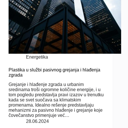
Energetika
Plastika u službi pasivnog grejanja i hlađenja
zgrada
Grejanje i hlađenje zgrada u urbanim
sredinama troši ogromne količine energije, i u
tom pogledu predstavlja pravi izazov u trenutku
kada se svet suočava sa klimatskim
promenama. Idealno rešenje predstavljaju
mehanizmi za pasivno hlađenje i grejanje koje
čovečanstvo primenjuje već…
28.06.2024