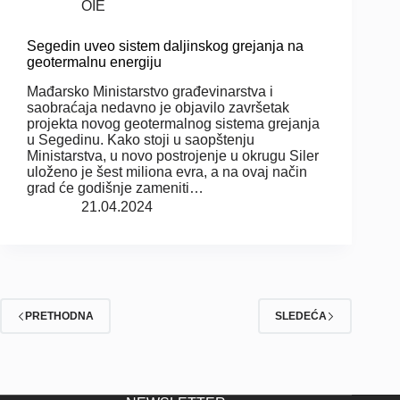
OIE
Segedin uveo sistem daljinskog grejanja na
geotermalnu energiju
Mađarsko Ministarstvo građevinarstva i
saobraćaja nedavno je objavilo završetak
projekta novog geotermalnog sistema grejanja
u Segedinu. Kako stoji u saopštenju
Ministarstva, u novo postrojenje u okrugu Siler
uloženo je šest miliona evra, a na ovaj način
grad će godišnje zameniti…
21.04.2024
PRETHODNA
SLEDEĆA