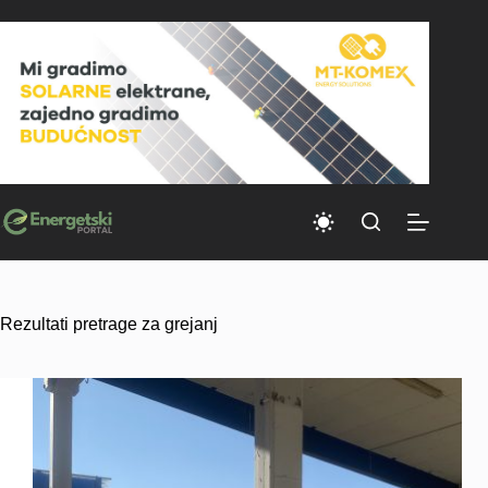
Skip
to
content
Rezultati pretrage za grejanj