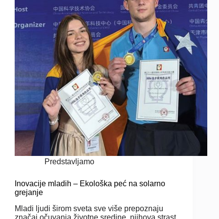
Predstavljamo
Inovacije mladih – Ekološka peć na solarno
grejanje
Mladi ljudi širom sveta sve više prepoznaju
značaj očuvanja životne sredine, njihova strast