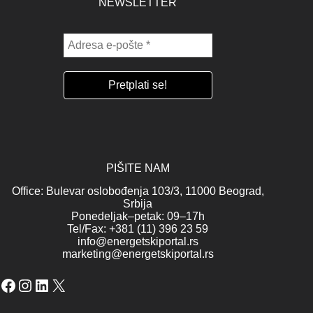
NEWSLETTER
PIŠITE NAM
Office: Bulevar oslobođenja 103/3, 11000 Beograd,
Srbija
Ponedeljak–petak: 09–17h
Tel/Fax: +381 (11) 396 23 59
info@energetskiportal.rs
marketing@energetskiportal.rs
Facebook
Instagram
LinkedIn
X