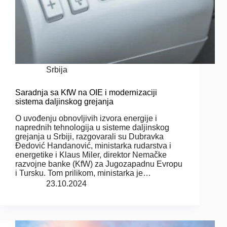
Srbija
Saradnja sa KfW na OIE i modernizaciji
sistema daljinskog grejanja
O uvođenju obnovljivih izvora energije i
naprednih tehnologija u sisteme daljinskog
grejanja u Srbiji, razgovarali su Dubravka
Đedović Handanović, ministarka rudarstva i
energetike i Klaus Miler, direktor Nemačke
razvojne banke (KfW) za Jugozapadnu Evropu
i Tursku. Tom prilikom, ministarka je…
23.10.2024