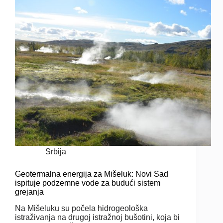
Srbija
Geotermalna energija za Mišeluk: Novi Sad
ispituje podzemne vode za budući sistem
grejanja
Na Mišeluku su počela hidrogeološka
istraživanja na drugoj istražnoj bušotini, koja bi