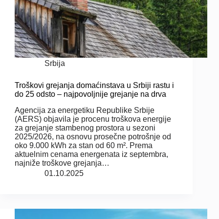
Srbija
Troškovi grejanja domaćinstava u Srbiji rastu i
do 25 odsto – najpovoljnije grejanje na drva
Agencija za energetiku Republike Srbije
(AERS) objavila je procenu troškova energije
za grejanje stambenog prostora u sezoni
2025/2026, na osnovu prosečne potrošnje od
oko 9.000 kWh za stan od 60 m². Prema
aktuelnim cenama energenata iz septembra,
najniže troškove grejanja…
01.10.2025