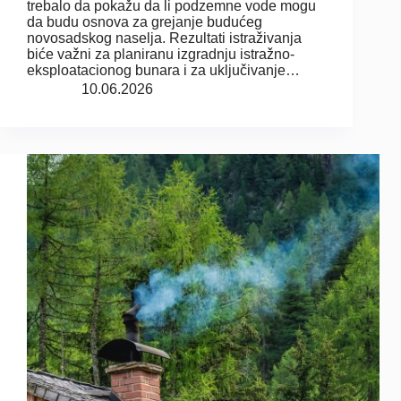
trebalo da pokažu da li podzemne vode mogu
da budu osnova za grejanje budućeg
novosadskog naselja. Rezultati istraživanja
biće važni za planiranu izgradnju istražno-
eksploatacionog bunara i za uključivanje…
10.06.2026