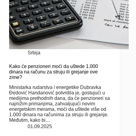
Srbija
Kako će penzioneri moći da uštede 1.000
dinara na računu za struju ili grejanje ove
zime?
Ministarka rudarstva i energetike Dubravka
Đedović Handanović potvrdila je, gostujući u
medijima prethodnih dana, da će penzioneri sa
najnižim primanjima, zahvaljujući novim
energetskim merama, moći da uštede više od
1.000 dinara na računima za struju ili grejanje.
Međutim, kako bi…
01.09.2025