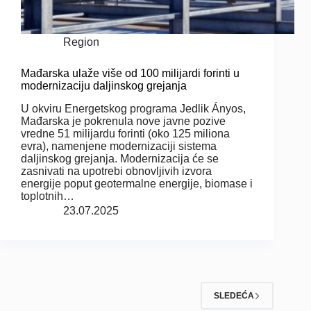
Region
Mađarska ulaže više od 100 milijardi forinti u
modernizaciju daljinskog grejanja
U okviru Energetskog programa Jedlik Ányos,
Mađarska je pokrenula nove javne pozive
vredne 51 milijardu forinti (oko 125 miliona
evra), namenjene modernizaciji sistema
daljinskog grejanja. Modernizacija će se
zasnivati na upotrebi obnovljivih izvora
energije poput geotermalne energije, biomase i
toplotnih…
23.07.2025
SLEDEĆA