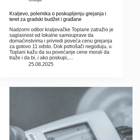
Kraljevo, polemika o poskupljenju grejanja i
teret za gradski budžet i građane
Nadzorni odbor kraljevačke Toplane zatražio je
saglasnost od lokalne samouprave da
domaćinstvima i privredi poveća cenu grejanja
za gotovo 11 odsto. Dok potrošači negoduju, u
Toplani kažu da su povećanje cene morali da
traže i da bi, i ako poskupi,…
25.08.2025