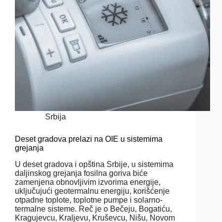
Srbija
Deset gradova prelazi na OIE u sistemima
grejanja
U deset gradova i opština Srbije, u sistemima
daljinskog grejanja fosilna goriva biće
zamenjena obnovljivim izvorima energije,
uključujući geotermalnu energiju, korišćenje
otpadne toplote, toplotne pumpe i solarno-
termalne sisteme. Reč je o Bečeju, Bogatiću,
Kragujevcu, Kraljevu, Kruševcu, Nišu, Novom