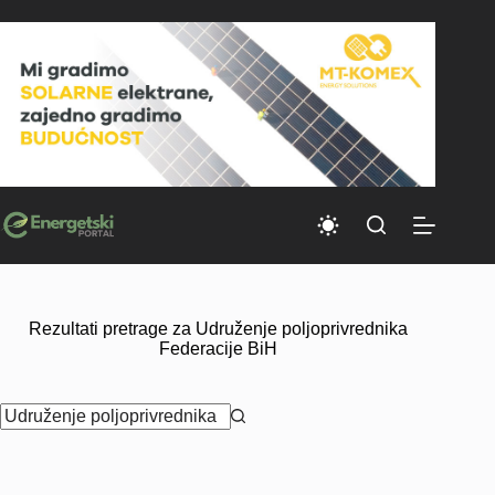
Skip
to
content
Rezultati pretrage za Udruženje poljoprivrednika
Federacije BiH
No
results