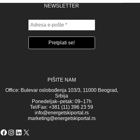
NEWSLETTER
PIŠITE NAM
Office: Bulevar oslobođenja 103/3, 11000 Beograd,
Srbija
Ponedeljak–petak: 09–17h
Tel/Fax: +381 (11) 396 23 59
info@energetskiportal.rs
marketing@energetskiportal.rs
Facebook
Instagram
LinkedIn
X