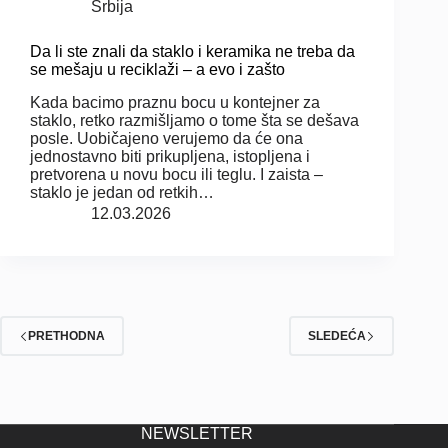
Srbija
Da li ste znali da staklo i keramika ne treba da
se mešaju u reciklaži – a evo i zašto
Kada bacimo praznu bocu u kontejner za
staklo, retko razmišljamo o tome šta se dešava
posle. Uobičajeno verujemo da će ona
jednostavno biti prikupljena, istopljena i
pretvorena u novu bocu ili teglu. I zaista –
staklo je jedan od retkih…
12.03.2026
PRETHODNA
SLEDEĆA
NEWSLETTER