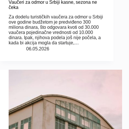
Vaučeri za odmor u Srbiji kasne, sezona ne
čeka
Za dodelu turističkih vaučera za odmor u Srbiji
ove godine budžetom je predviđeno 300
miliona dinara, što odgovara kvoti od 30.000
vaučera pojedinačne vrednosti od 10.000
dinara. Ipak, njihova podela još nije počela, a
kada bi akcija mogla da startuje,…
06.05.2026