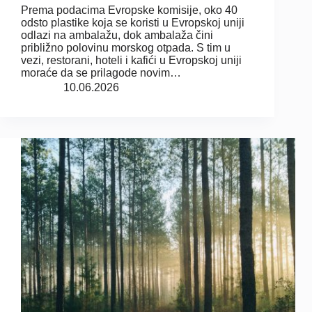
Prema podacima Evropske komisije, oko 40
odsto plastike koja se koristi u Evropskoj uniji
odlazi na ambalažu, dok ambalaža čini
približno polovinu morskog otpada. S tim u
vezi, restorani, hoteli i kafići u Evropskoj uniji
moraće da se prilagode novim…
10.06.2026