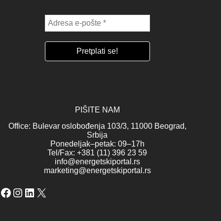
PIŠITE NAM
Office: Bulevar oslobođenja 103/3, 11000 Beograd,
Srbija
Ponedeljak–petak: 09–17h
Tel/Fax: +381 (11) 396 23 59
info@energetskiportal.rs
marketing@energetskiportal.rs
Facebook
Instagram
LinkedIn
X