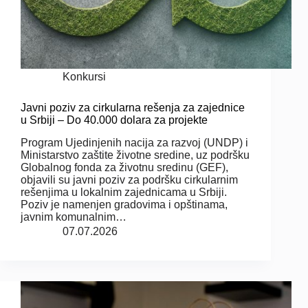
Konkursi
Javni poziv za cirkularna rešenja za zajednice
u Srbiji – Do 40.000 dolara za projekte
Program Ujedinjenih nacija za razvoj (UNDP) i
Ministarstvo zaštite životne sredine, uz podršku
Globalnog fonda za životnu sredinu (GEF),
objavili su javni poziv za podršku cirkularnim
rešenjima u lokalnim zajednicama u Srbiji.
Poziv je namenjen gradovima i opštinama,
javnim komunalnim…
07.07.2026