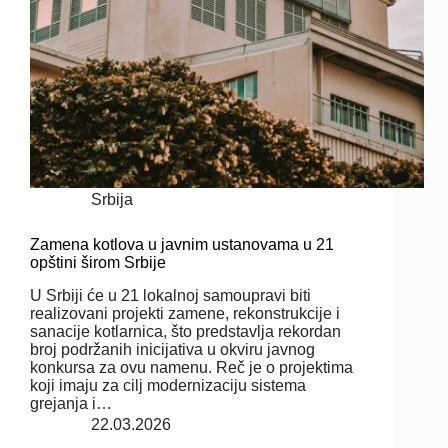
Srbija
Zamena kotlova u javnim ustanovama u 21
opštini širom Srbije
U Srbiji će u 21 lokalnoj samoupravi biti
realizovani projekti zamene, rekonstrukcije i
sanacije kotlarnica, što predstavlja rekordan
broj podržanih inicijativa u okviru javnog
konkursa za ovu namenu. Reč je o projektima
koji imaju za cilj modernizaciju sistema
grejanja i…
22.03.2026