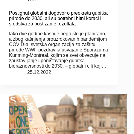
Postignut globalni dogovor o preokretu gubitka
prirode do 2030, ali su potrebni hitni koraci i
sredstva za postizanje rezultata
Iako dve godine kasnije nego što je planirano,
a zbog kašnjenja prouzrokovanih pandemijom
COVID-a, svetska organizacija za zaštitu
prirode WWF pozdravlja usvajanje Sporazuma
Kunming-Montreal, kojim se svet obvezuje na
zaustavljanje i poništavanje gubitka
bioraznovrsnosti do 2030. – globalni cilj koji…
25.12.2022