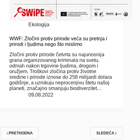
Ekologija
WWF: Zločini protiv prirode veća su pretnja i
prirodi i ljudima nego što mislimo
Zločini protiv prirode četvrta su najunosnija
grana organizovanog kriminala na svetu,
odmah nakon trgovine ljudima, drogom i
oružjem. Troškovi zločina protiv životne
sredine i prirode iznose do 258 milijardi dolara
godišnje, a uzrokuju neprocenjivu štetu našoj
planeti, značajno smanjuju biodiverzitet…
09.08.2022
PRETHODNA
SLEDEĆA