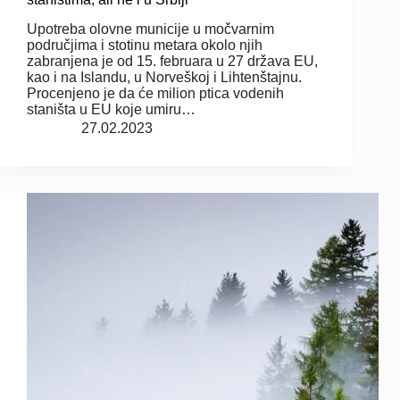
Upotreba olovne municije u močvarnim
područjima i stotinu metara okolo njih
zabranjena je od 15. februara u 27 država EU,
kao i na Islandu, u Norveškoj i Lihtenštajnu.
Procenjeno je da će milion ptica vodenih
staništa u EU koje umiru…
27.02.2023