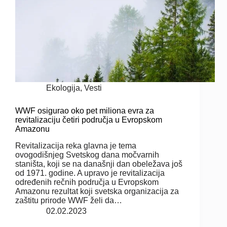
Ekologija
,
Vesti
WWF osigurao oko pet miliona evra za
revitalizaciju četiri područja u Evropskom
Amazonu
Revitalizacija reka glavna je tema
ovogodišnjeg Svetskog dana močvarnih
staništa, koji se na današnji dan obeležava još
od 1971. godine. A upravo je revitalizacija
određenih rečnih područja u Evropskom
Amazonu rezultat koji svetska organizacija za
zaštitu prirode WWF želi da…
02.02.2023