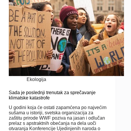
Ekologija
Sada je poslednji trenutak za sprečavanje
klimatske katastrofe
U godini koja će ostati zapamćena po najvećim
sušama u istoriji, svetska organizacija za
zaštitu prirode WWF poziva na jasan i odlučan
prelaz s apstraktnih obećanja na dela uoči
otvaranja Konferencije Ujedinjenih naroda o